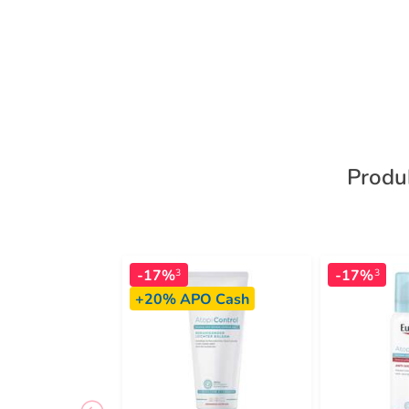
Produ
-17%
-17%
3
3
+20%
APO Cash