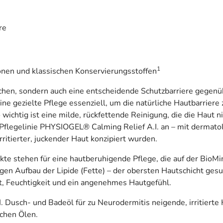
re
1
ikonen und klassischen Konservierungsstoffen
chen, sondern auch eine entscheidende Schutzbarriere gegenüb
 eine gezielte Pflege essenziell, um die natürliche Hautbarrie
wichtig ist eine milde, rückfettende Reinigung, die die Haut ni
ie Pflegelinie PHYSIOGEL® Calming Relief A.I. an – mit dermat
rritierter, juckender Haut konzipiert wurden.
te stehen für eine hautberuhigende Pflege, die auf der BioMi
gen Aufbau der Lipide (Fette) – der obersten Hautschicht gesu
t, Feuchtigkeit und ein angenehmes Hautgefühl.
Dusch- und Badeöl für zu Neurodermitis neigende, irritierte H
ichen Ölen.