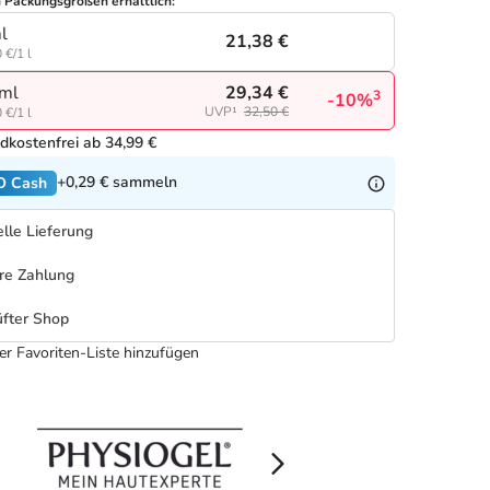
n Packungsgrößen erhältlich:
l
21,38 €
 €/1 l
29,34 €
ml
3
-10%
UVP¹
32,50 €
 €/1 l
dkostenfrei ab 34,99 €
+0,29 €
sammeln
O Cash
lle Lieferung
re Zahlung
fter Shop
er Favoriten-Liste hinzufügen