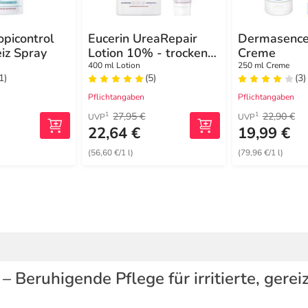
opicontrol
Eucerin UreaRepair
Dermasence
eiz Spray
Lotion 10% - trockene
Creme
Haut
400 ml Lotion
250 ml Creme
1)
(5)
(3)
Pflichtangaben
Pflichtangaben
27,95 €
22,90 €
1
1
UVP
UVP
22,64 €
19,99 €
(56,60 €/1 l)
(79,96 €/1 l)
 Beruhigende Pflege für irritierte, gere