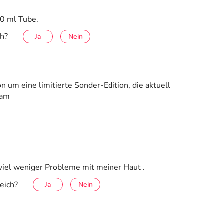
0 ml Tube.
ch?
Ja
Nein
 um eine limitierte Sonder-Edition, die aktuell
eam
 viel weniger Probleme mit meiner Haut .
eich?
Ja
Nein