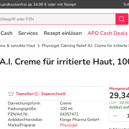
sandkostenfrei ab 34.99 € oder mit Rezept
Sc
 Cash
Services
Rezept einlösen
APO Cash Deals
ene & sensible Haut
Physiogel Calming Relief A.I. Creme für irritierte
.I. Creme für irritierte Haut, 1
Mengenrab
29,3
Topseller
Superschnell
32,5
Darreichungsform:
Creme
UVP¹
Artikel au
Packungsgröße:
100 ml
PZN/Art.Nr.:
04357472
Anbieter/Hersteller:
Klinge Pharma GmbH
Marke/Präparat:
Physiogel