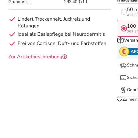
In folgende
Grundpreis:
293,40 €/1 l
50 m
427,60
Lindert Trockenheit, Juckreiz und
Rötungen
100 
293,40
Ideal als Basispflege bei Neurodermitis
Versan
Frei von Cortison, Duft- und Farbstoffen
AP
Zur Artikelbeschreibung
Schne
Siche
Geprü
Zu mein