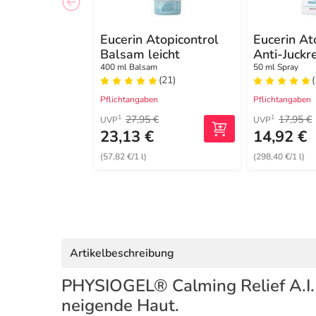
Eucerin Atopicontrol
Eucerin At
Balsam leicht
Anti-Juckr
400 ml Balsam
50 ml Spray
(21)
(
Pflichtangaben
Pflichtangaben
27,95 €
17,95 €
1
1
UVP
UVP
23,13 €
14,92 €
(57,82 €/1 l)
(298,40 €/1 l)
Artikelbeschreibung
PHYSIOGEL® Calming Relief A.I. –
neigende Haut.