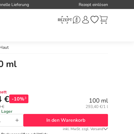
hnelle Lieferung
Rezept einlösen
 Haut
00 ml
att
4 €
-10%
3
100 ml
Grundpreis:
0 €
293,40 €/1 l
f Lager
In den Warenkorb
inkl. MwSt. zzgl. Versand