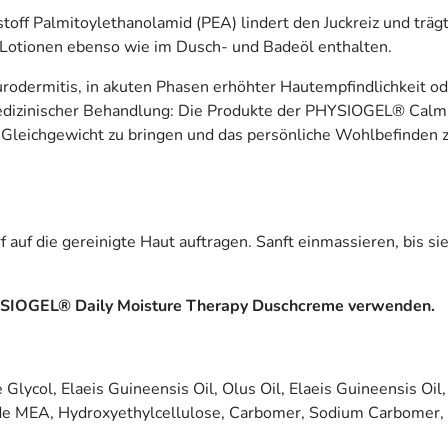
stoff Palmitoylethanolamid (PEA) lindert den Juckreiz und träg
d Lotionen ebenso wie im Dusch- und Badeöl enthalten.
urodermitis, in akuten Phasen erhöhter Hautempfindlichkeit od
dizinischer Behandlung: Die Produkte der PHYSIOGEL® Calming 
s Gleichgewicht zu bringen und das persönliche Wohlbefinden z
 auf die gereinigte Haut auftragen. Sanft einmassieren, bis si
YSIOGEL® Daily Moisture Therapy Duschcreme verwenden.
 Glycol, Elaeis Guineensis Oil, Olus Oil, Elaeis Guineensis Oi
ide MEA, Hydroxyethylcellulose, Carbomer, Sodium Carbomer