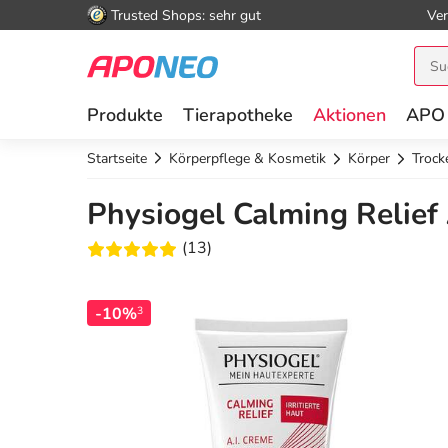
Trusted Shops: sehr gut
Ver
Produkte
Tierapotheke
Aktionen
APO
Startseite
Körperpflege & Kosmetik
Körper
Trock
Physiogel Calming Relief A
(13)
-10%
3