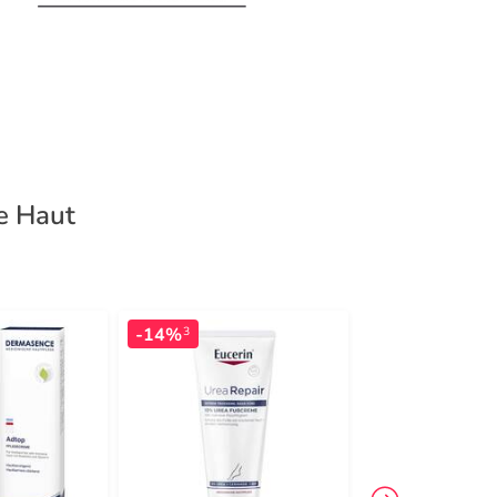
e Haut
-14%
-14%
3
3