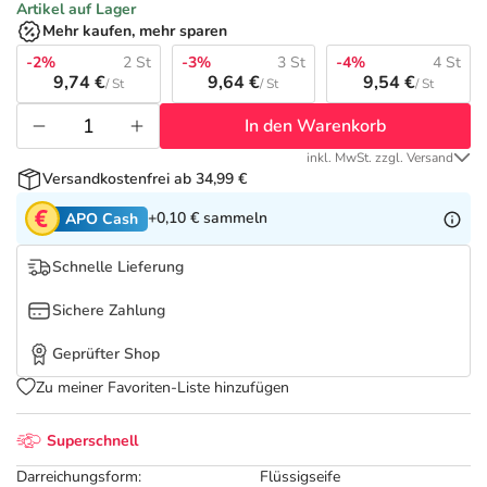
Refluthin, Lasea & Carmenthin Deals
Sport & Fitness
Täglich gut versorgt
Artikel auf Lager
Mehr kaufen, mehr sparen
Salus Deals
-2%
2 St
-3%
3 St
-4%
4 St
Tierapotheke
9,74 €
9,64 €
9,54 €
/ St
/ St
/ St
In den Warenkorb
Vitamine & Mineralstoffe
inkl. MwSt. zzgl. Versand
Versandkostenfrei ab 34,99 €
Marken
+0,10 €
sammeln
APO Cash
Schnelle Lieferung
Sichere Zahlung
Geprüfter Shop
Zu meiner Favoriten-Liste hinzufügen
Superschnell
Darreichungsform:
Flüssigseife