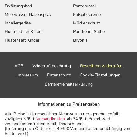
Erkältungsbad
Pantoprazol
Meerwasser Nasenspray
Fußpilz Creme
Inhaliergeräte
Mückenschutz
Hustenstiller Kinder
Panthenol Salbe
Hustensaft Kinder
Bryonia
AGB
Widerrufsbelehrung
Bestellung widerrufen
Impressum
Datenschutz
Cookie-Einstellungen
Barrierefreiheitserklärung
Informationen zu Preisangaben
Alle Preise inkl. gesetzlicher Mehrwertsteuer, gegebenenfalls
zuzüglich 3,99 €
Versandkosten
, ab 34,99 € Bestellwert
versandkostenfrei innerhalb Deutschlands.
(Lieferung nach Österreich: 4,95 € Versandkosten unabhängig vom
Bestellwert)