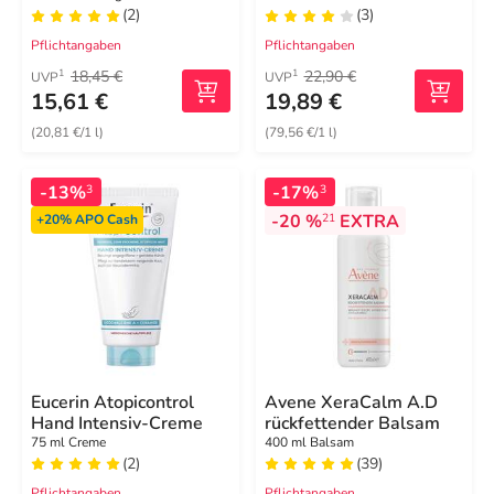
(2)
(3)
Pflichtangaben
Pflichtangaben
18,45 €
22,90 €
1
1
UVP
UVP
15,61 €
19,89 €
(20,81 €/1 l)
(79,56 €/1 l)
-13%
-17%
3
3
-20 %
EXTRA
21
+20%
APO Cash
Eucerin Atopicontrol
Avene XeraCalm A.D
Hand Intensiv-Creme
rückfettender Balsam
75 ml Creme
400 ml Balsam
(2)
(39)
Pflichtangaben
Pflichtangaben