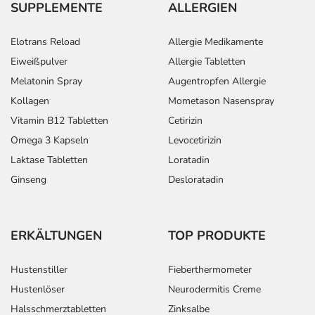
SUPPLEMENTE
ALLERGIEN
Elotrans Reload
Allergie Medikamente
Eiweißpulver
Allergie Tabletten
Melatonin Spray
Augentropfen Allergie
Kollagen
Mometason Nasenspray
Vitamin B12 Tabletten
Cetirizin
Omega 3 Kapseln
Levocetirizin
Laktase Tabletten
Loratadin
Ginseng
Desloratadin
ERKÄLTUNGEN
TOP PRODUKTE
Hustenstiller
Fieberthermometer
Hustenlöser
Neurodermitis Creme
Halsschmerztabletten
Zinksalbe