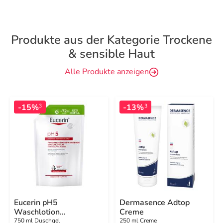
Produkte aus der Kategorie Trockene
& sensible Haut
Alle Produkte anzeigen
-15%
-13%
3
3
Eucerin pH5
Dermasence Adtop
Waschlotion
Creme
empfindliche Haut
750 ml Duschgel
250 ml Creme