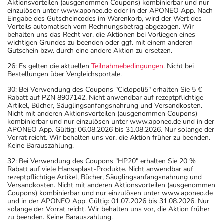
Aktionsvorteilen (ausgenommen Coupons) kombinierbar und nur
einzulösen unter www.aponeo.de oder in der APONEO App. Nach
Eingabe des Gutscheincodes im Warenkorb, wird der Wert des
Vorteils automatisch vom Rechnungsbetrag abgezogen. Wir
behalten uns das Recht vor, die Aktionen bei Vorliegen eines
wichtigen Grundes zu beenden oder ggf. mit einem anderen
Gutschein bzw. durch eine andere Aktion zu ersetzen.
26: Es gelten die aktuellen
Teilnahmebedingungen
. Nicht bei
Bestellungen über Vergleichsportale.
30: Bei Verwendung des Coupons "Ciclopoli5" erhalten Sie 5 €
Rabatt auf PZN 8907142. Nicht anwendbar auf rezeptpflichtige
Artikel, Bücher, Säuglingsanfangsnahrung und Versandkosten.
Nicht mit anderen Aktionsvorteilen (ausgenommen Coupons)
kombinierbar und nur einzulösen unter www.aponeo.de und in der
APONEO App. Gültig: 06.08.2026 bis 31.08.2026. Nur solange der
Vorrat reicht. Wir behalten uns vor, die Aktion früher zu beenden.
Keine Barauszahlung.
32: Bei Verwendung des Coupons "HP20" erhalten Sie 20 %
Rabatt auf viele Hansaplast-Produkte. Nicht anwendbar auf
rezeptpflichtige Artikel, Bücher, Säuglingsanfangsnahrung und
Versandkosten. Nicht mit anderen Aktionsvorteilen (ausgenommen
Coupons) kombinierbar und nur einzulösen unter www.aponeo.de
und in der APONEO App. Gültig: 01.07.2026 bis 31.08.2026. Nur
solange der Vorrat reicht. Wir behalten uns vor, die Aktion früher
zu beenden. Keine Barauszahlung.