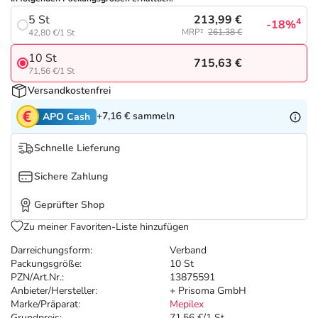
Refluthin, Lasea & Carmenthin Deals
Sport & Fitness
Täglich gut versorgt
213,99 €
5 St
4
-18%
MRP²
261,38 €
42,80 €/1 St
Salus Deals
Tierapotheke
10 St
715,63 €
71,56 €/1 St
Vitamine & Mineralstoffe
Versandkostenfrei
+7,16 €
sammeln
APO Cash
Marken
Schnelle Lieferung
Sichere Zahlung
Geprüfter Shop
Zu meiner Favoriten-Liste hinzufügen
Darreichungsform:
Verband
Packungsgröße:
10 St
PZN/Art.Nr.:
13875591
Anbieter/Hersteller:
+ Prisoma GmbH
Marke/Präparat:
Mepilex
Grundpreis:
71,56 €/1 St