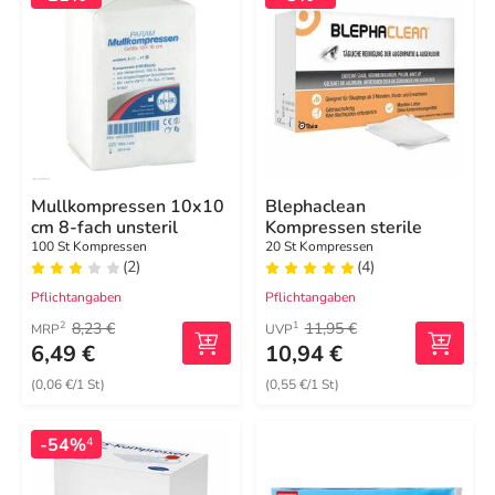
Mullkompressen 10x10
Blephaclean
cm 8-fach unsteril
Kompressen sterile
100 St Kompressen
20 St Kompressen
(2)
(4)
Pflichtangaben
Pflichtangaben
8,23 €
11,95 €
2
1
MRP
UVP
6,49 €
10,94 €
(0,06 €/1 St)
(0,55 €/1 St)
-54%
4