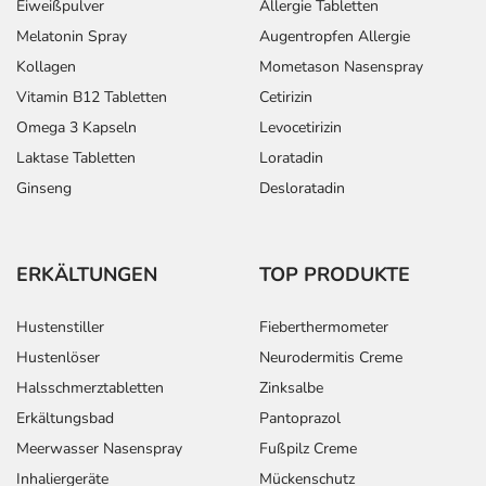
Eiweißpulver
Allergie Tabletten
Melatonin Spray
Augentropfen Allergie
Kollagen
Mometason Nasenspray
Vitamin B12 Tabletten
Cetirizin
Omega 3 Kapseln
Levocetirizin
Laktase Tabletten
Loratadin
Ginseng
Desloratadin
ERKÄLTUNGEN
TOP PRODUKTE
Hustenstiller
Fieberthermometer
Hustenlöser
Neurodermitis Creme
Halsschmerztabletten
Zinksalbe
Erkältungsbad
Pantoprazol
Meerwasser Nasenspray
Fußpilz Creme
Inhaliergeräte
Mückenschutz