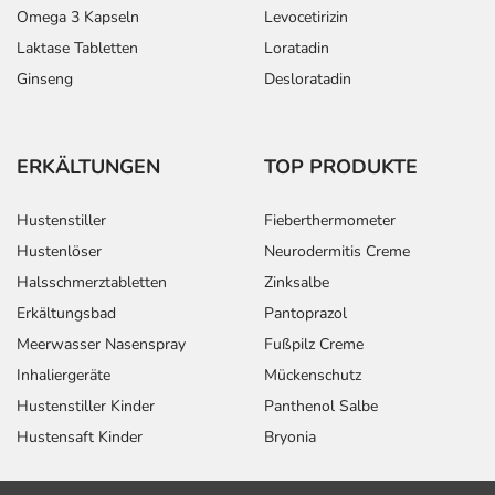
Omega 3 Kapseln
Levocetirizin
Laktase Tabletten
Loratadin
Ginseng
Desloratadin
ERKÄLTUNGEN
TOP PRODUKTE
Hustenstiller
Fieberthermometer
Hustenlöser
Neurodermitis Creme
Halsschmerztabletten
Zinksalbe
Erkältungsbad
Pantoprazol
Meerwasser Nasenspray
Fußpilz Creme
Inhaliergeräte
Mückenschutz
Hustenstiller Kinder
Panthenol Salbe
Hustensaft Kinder
Bryonia