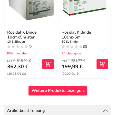
Rosidal K Binde
Rosidal K Binde
10cmx5m ster
10cmx5m
10 St Binden
10 St Binden
(0)
(0)
Pflichtangaben
Pflichtangaben
518,91 €
281,77 €
2
2
MRP
MRP
362,30 €
199,99 €
(36,23 €/1 St)
(20,00 €/1 St)
Weitere Produkte anzeigen
Artikelbeschreibung