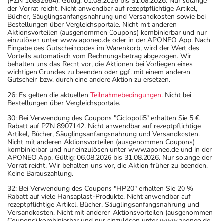
(PZN 10832664). Gültig: 01.08.2026 bis 31.08.2026. Nur solange
der Vorrat reicht. Nicht anwendbar auf rezeptpflichtige Artikel,
Bücher, Säuglingsanfangsnahrung und Versandkosten sowie bei
Bestellungen über Vergleichsportale. Nicht mit anderen
Aktionsvorteilen (ausgenommen Coupons) kombinierbar und nur
einzulösen unter www.aponeo.de oder in der APONEO App. Nach
Eingabe des Gutscheincodes im Warenkorb, wird der Wert des
Vorteils automatisch vom Rechnungsbetrag abgezogen. Wir
behalten uns das Recht vor, die Aktionen bei Vorliegen eines
wichtigen Grundes zu beenden oder ggf. mit einem anderen
Gutschein bzw. durch eine andere Aktion zu ersetzen.
26: Es gelten die aktuellen
Teilnahmebedingungen
. Nicht bei
Bestellungen über Vergleichsportale.
30: Bei Verwendung des Coupons "Ciclopoli5" erhalten Sie 5 €
Rabatt auf PZN 8907142. Nicht anwendbar auf rezeptpflichtige
Artikel, Bücher, Säuglingsanfangsnahrung und Versandkosten.
Nicht mit anderen Aktionsvorteilen (ausgenommen Coupons)
kombinierbar und nur einzulösen unter www.aponeo.de und in der
APONEO App. Gültig: 06.08.2026 bis 31.08.2026. Nur solange der
Vorrat reicht. Wir behalten uns vor, die Aktion früher zu beenden.
Keine Barauszahlung.
32: Bei Verwendung des Coupons "HP20" erhalten Sie 20 %
Rabatt auf viele Hansaplast-Produkte. Nicht anwendbar auf
rezeptpflichtige Artikel, Bücher, Säuglingsanfangsnahrung und
Versandkosten. Nicht mit anderen Aktionsvorteilen (ausgenommen
Coupons) kombinierbar und nur einzulösen unter www.aponeo.de