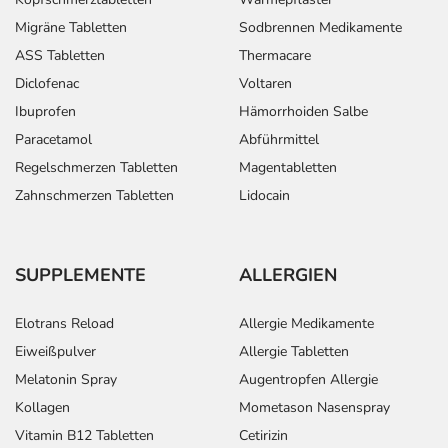
Migräne Tabletten
Sodbrennen Medikamente
ASS Tabletten
Thermacare
Diclofenac
Voltaren
Ibuprofen
Hämorrhoiden Salbe
Paracetamol
Abführmittel
Regelschmerzen Tabletten
Magentabletten
Zahnschmerzen Tabletten
Lidocain
SUPPLEMENTE
ALLERGIEN
Elotrans Reload
Allergie Medikamente
Eiweißpulver
Allergie Tabletten
Melatonin Spray
Augentropfen Allergie
Kollagen
Mometason Nasenspray
Vitamin B12 Tabletten
Cetirizin