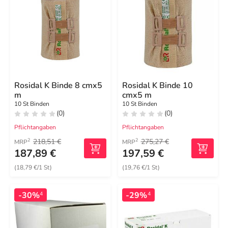
Rosidal K Binde 8 cmx5
Rosidal K Binde 10
m
cmx5 m
10 St Binden
10 St Binden
(0)
(0)
Pflichtangaben
Pflichtangaben
218,51 €
275,27 €
2
2
MRP
MRP
187,89 €
197,59 €
(18,79 €/1 St)
(19,76 €/1 St)
-30%
-29%
4
4