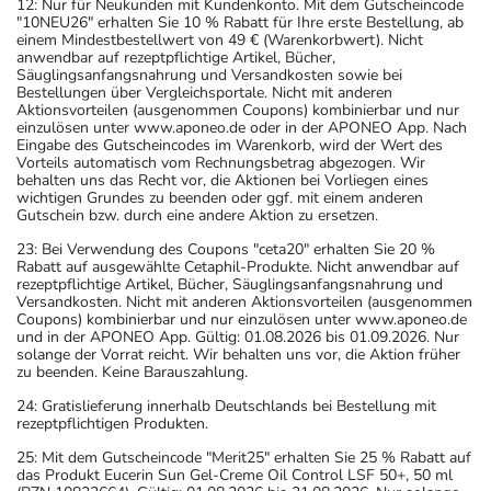
12: Nur für Neukunden mit Kundenkonto. Mit dem Gutscheincode
"10NEU26" erhalten Sie 10 % Rabatt für Ihre erste Bestellung, ab
einem Mindestbestellwert von 49 € (Warenkorbwert). Nicht
anwendbar auf rezeptpflichtige Artikel, Bücher,
Säuglingsanfangsnahrung und Versandkosten sowie bei
Bestellungen über Vergleichsportale. Nicht mit anderen
Aktionsvorteilen (ausgenommen Coupons) kombinierbar und nur
einzulösen unter www.aponeo.de oder in der APONEO App. Nach
Eingabe des Gutscheincodes im Warenkorb, wird der Wert des
Vorteils automatisch vom Rechnungsbetrag abgezogen. Wir
behalten uns das Recht vor, die Aktionen bei Vorliegen eines
wichtigen Grundes zu beenden oder ggf. mit einem anderen
Gutschein bzw. durch eine andere Aktion zu ersetzen.
23: Bei Verwendung des Coupons "ceta20" erhalten Sie 20 %
Rabatt auf ausgewählte Cetaphil-Produkte. Nicht anwendbar auf
rezeptpflichtige Artikel, Bücher, Säuglingsanfangsnahrung und
Versandkosten. Nicht mit anderen Aktionsvorteilen (ausgenommen
Coupons) kombinierbar und nur einzulösen unter www.aponeo.de
und in der APONEO App. Gültig: 01.08.2026 bis 01.09.2026. Nur
solange der Vorrat reicht. Wir behalten uns vor, die Aktion früher
zu beenden. Keine Barauszahlung.
24: Gratislieferung innerhalb Deutschlands bei Bestellung mit
rezeptpflichtigen Produkten.
25: Mit dem Gutscheincode "Merit25" erhalten Sie 25 % Rabatt auf
das Produkt Eucerin Sun Gel-Creme Oil Control LSF 50+, 50 ml