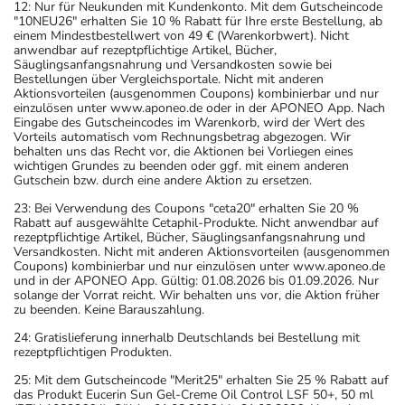
12: Nur für Neukunden mit Kundenkonto. Mit dem Gutscheincode
"10NEU26" erhalten Sie 10 % Rabatt für Ihre erste Bestellung, ab
einem Mindestbestellwert von 49 € (Warenkorbwert). Nicht
anwendbar auf rezeptpflichtige Artikel, Bücher,
Säuglingsanfangsnahrung und Versandkosten sowie bei
Bestellungen über Vergleichsportale. Nicht mit anderen
Aktionsvorteilen (ausgenommen Coupons) kombinierbar und nur
einzulösen unter www.aponeo.de oder in der APONEO App. Nach
Eingabe des Gutscheincodes im Warenkorb, wird der Wert des
Vorteils automatisch vom Rechnungsbetrag abgezogen. Wir
behalten uns das Recht vor, die Aktionen bei Vorliegen eines
wichtigen Grundes zu beenden oder ggf. mit einem anderen
Gutschein bzw. durch eine andere Aktion zu ersetzen.
23: Bei Verwendung des Coupons "ceta20" erhalten Sie 20 %
Rabatt auf ausgewählte Cetaphil-Produkte. Nicht anwendbar auf
rezeptpflichtige Artikel, Bücher, Säuglingsanfangsnahrung und
Versandkosten. Nicht mit anderen Aktionsvorteilen (ausgenommen
Coupons) kombinierbar und nur einzulösen unter www.aponeo.de
und in der APONEO App. Gültig: 01.08.2026 bis 01.09.2026. Nur
solange der Vorrat reicht. Wir behalten uns vor, die Aktion früher
zu beenden. Keine Barauszahlung.
24: Gratislieferung innerhalb Deutschlands bei Bestellung mit
rezeptpflichtigen Produkten.
25: Mit dem Gutscheincode "Merit25" erhalten Sie 25 % Rabatt auf
das Produkt Eucerin Sun Gel-Creme Oil Control LSF 50+, 50 ml