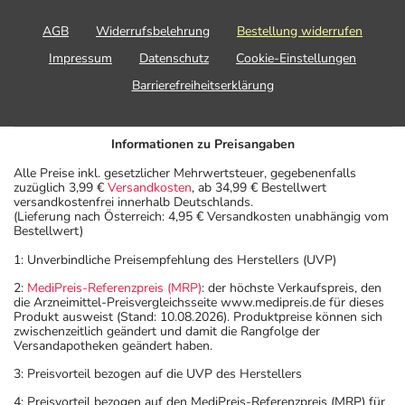
AGB
Widerrufsbelehrung
Bestellung widerrufen
Impressum
Datenschutz
Cookie-Einstellungen
Barrierefreiheitserklärung
Informationen zu Preisangaben
Alle Preise inkl. gesetzlicher Mehrwertsteuer, gegebenenfalls
zuzüglich 3,99 €
Versandkosten
, ab 34,99 € Bestellwert
versandkostenfrei innerhalb Deutschlands.
(Lieferung nach Österreich: 4,95 € Versandkosten unabhängig vom
Bestellwert)
1: Unverbindliche Preisempfehlung des Herstellers (UVP)
2:
MediPreis-Referenzpreis (MRP)
: der höchste Verkaufspreis, den
die Arzneimittel-Preisvergleichsseite www.medipreis.de für dieses
Produkt ausweist (Stand: 10.08.2026). Produktpreise können sich
zwischenzeitlich geändert und damit die Rangfolge der
Versandapotheken geändert haben.
3: Preisvorteil bezogen auf die UVP des Herstellers
4: Preisvorteil bezogen auf den MediPreis-Referenzpreis (MRP) für