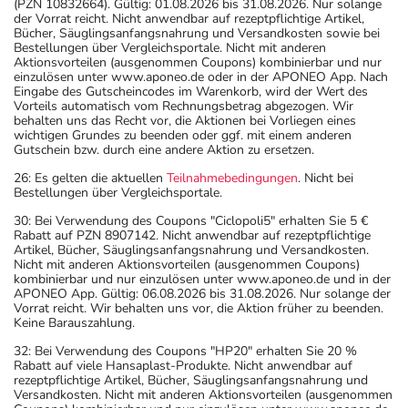
(PZN 10832664). Gültig: 01.08.2026 bis 31.08.2026. Nur solange
der Vorrat reicht. Nicht anwendbar auf rezeptpflichtige Artikel,
Bücher, Säuglingsanfangsnahrung und Versandkosten sowie bei
Bestellungen über Vergleichsportale. Nicht mit anderen
Aktionsvorteilen (ausgenommen Coupons) kombinierbar und nur
einzulösen unter www.aponeo.de oder in der APONEO App. Nach
Eingabe des Gutscheincodes im Warenkorb, wird der Wert des
Vorteils automatisch vom Rechnungsbetrag abgezogen. Wir
behalten uns das Recht vor, die Aktionen bei Vorliegen eines
wichtigen Grundes zu beenden oder ggf. mit einem anderen
Gutschein bzw. durch eine andere Aktion zu ersetzen.
26: Es gelten die aktuellen
Teilnahmebedingungen
. Nicht bei
Bestellungen über Vergleichsportale.
30: Bei Verwendung des Coupons "Ciclopoli5" erhalten Sie 5 €
Rabatt auf PZN 8907142. Nicht anwendbar auf rezeptpflichtige
Artikel, Bücher, Säuglingsanfangsnahrung und Versandkosten.
Nicht mit anderen Aktionsvorteilen (ausgenommen Coupons)
kombinierbar und nur einzulösen unter www.aponeo.de und in der
APONEO App. Gültig: 06.08.2026 bis 31.08.2026. Nur solange der
Vorrat reicht. Wir behalten uns vor, die Aktion früher zu beenden.
Keine Barauszahlung.
32: Bei Verwendung des Coupons "HP20" erhalten Sie 20 %
Rabatt auf viele Hansaplast-Produkte. Nicht anwendbar auf
rezeptpflichtige Artikel, Bücher, Säuglingsanfangsnahrung und
Versandkosten. Nicht mit anderen Aktionsvorteilen (ausgenommen