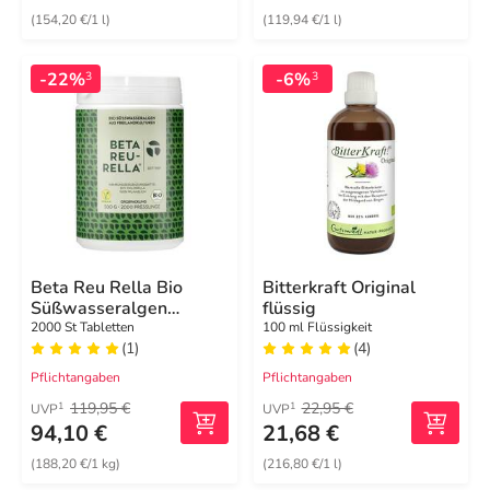
(154,20 €/1 l)
(119,94 €/1 l)
-22%
-6%
3
3
Beta Reu Rella Bio
Bitterkraft Original
Süßwasseralgen
flüssig
Tabletten
2000 St Tabletten
100 ml Flüssigkeit
(1)
(4)
Pflichtangaben
Pflichtangaben
119,95 €
22,95 €
1
1
UVP
UVP
94,10 €
21,68 €
(188,20 €/1 kg)
(216,80 €/1 l)