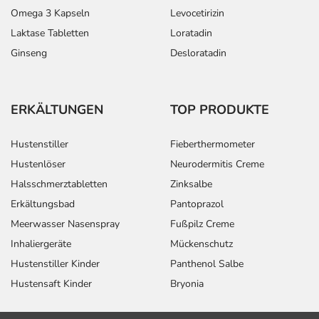
Omega 3 Kapseln
Levocetirizin
Laktase Tabletten
Loratadin
Ginseng
Desloratadin
ERKÄLTUNGEN
TOP PRODUKTE
Hustenstiller
Fieberthermometer
Hustenlöser
Neurodermitis Creme
Halsschmerztabletten
Zinksalbe
Erkältungsbad
Pantoprazol
Meerwasser Nasenspray
Fußpilz Creme
Inhaliergeräte
Mückenschutz
Hustenstiller Kinder
Panthenol Salbe
Hustensaft Kinder
Bryonia