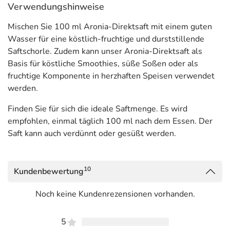
Verwendungshinweise
genannt, der außer
besten Bio-Aroniabeeren
nur noch
Liebe enthält. Um die Säfte noch besser zu schützen,
Mischen Sie 100 ml Aronia-Direktsaft mit einem guten
wurde eine spezielle Braunglasflasche entwickelt, die
Wasser für eine köstlich-fruchtige und durststillende
lichtundurchlässiger ist.
Saftschorle. Zudem kann unser Aronia-Direktsaft als
Anwendung
Basis für köstliche Smoothies, süße Soßen oder als
fruchtige Komponente in herzhaften Speisen verwendet
Mischen Sie 100 ml Aronia-Direktsaft mit einem guten
werden.
Wasser für eine köstlich-fruchtige und durststillende
Saftschorle. Zudem kann unser Aronia-Direktsaft als
Finden Sie für sich die ideale Saftmenge. Es wird
Basis für köstliche Smoothies, süße Soßen oder als
empfohlen, einmal täglich 100 ml nach dem Essen. Der
fruchtige Komponente in herzhaften Speisen verwendet
Saft kann auch verdünnt oder gesüßt werden.
werden.
Finden Sie für sich die ideale Saftmenge. Es wird
10
Kundenbewertung
empfohlen, einmal täglich 100 ml nach dem Essen. Der
Saft kann auch verdünnt oder gesüßt werden.
Noch keine Kundenrezensionen vorhanden.
Hinweise
5