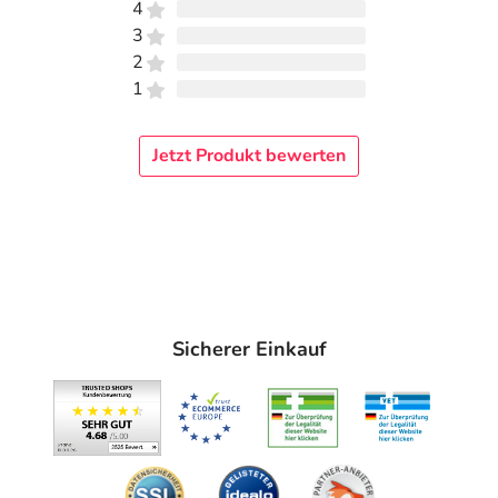
Öko-Kontrollstelle: DE ÖKO-006
4
3
Adresse des Lebensmittel-Unternehmens
2
1
Aronia Original Naturprodukte GmbH
Könneritzstraße 7
01067 Dresden
Jetzt Produkt bewerten
Informationen zu diesem Lebensmittel (wie z. B. Zutaten,
Allergene) sind bei den Lebensmittelangaben als pdf
hinterlegt. (oben)
Sicherer Einkauf