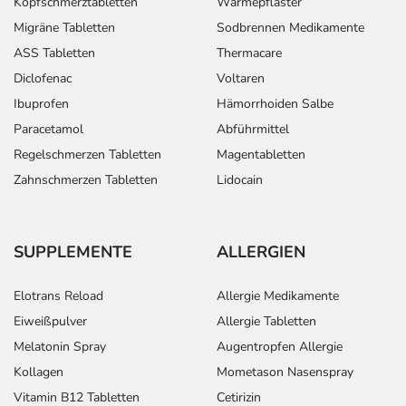
Kopfschmerztabletten
Wärmepflaster
Migräne Tabletten
Sodbrennen Medikamente
ASS Tabletten
Thermacare
Diclofenac
Voltaren
Ibuprofen
Hämorrhoiden Salbe
Paracetamol
Abführmittel
Regelschmerzen Tabletten
Magentabletten
Zahnschmerzen Tabletten
Lidocain
SUPPLEMENTE
ALLERGIEN
Elotrans Reload
Allergie Medikamente
Eiweißpulver
Allergie Tabletten
Melatonin Spray
Augentropfen Allergie
Kollagen
Mometason Nasenspray
Vitamin B12 Tabletten
Cetirizin