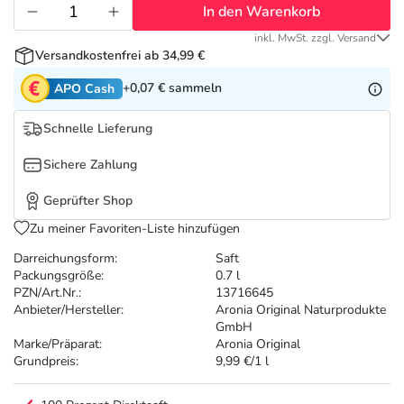
Refluthin, Lasea & Carmenthin Deals
Sport & Fitness
Täglich gut versorgt
In den Warenkorb
inkl. MwSt. zzgl. Versand
Salus Deals
Tierapotheke
Versandkostenfrei ab 34,99 €
+0,07 €
sammeln
APO Cash
Vitamine & Mineralstoffe
Schnelle Lieferung
Marken
Sichere Zahlung
Geprüfter Shop
Zu meiner Favoriten-Liste hinzufügen
Darreichungsform:
Saft
Packungsgröße:
0.7 l
PZN/Art.Nr.:
13716645
Anbieter/Hersteller:
Aronia Original Naturprodukte
GmbH
Marke/Präparat:
Aronia Original
Grundpreis:
9,99 €/1 l