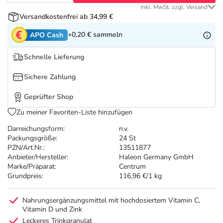
Refluthin, Lasea & Carmenthin Deals
Sport & Fitness
Täglich gut versorgt
inkl. MwSt. zzgl. Versand
Versandkostenfrei ab 34,99 €
Salus Deals
Tierapotheke
+0,20 €
sammeln
APO Cash
Schnelle Lieferung
Vitamine & Mineralstoffe
Sichere Zahlung
Marken
Geprüfter Shop
Zu meiner Favoriten-Liste hinzufügen
Darreichungsform:
n.v.
Packungsgröße:
24 St
PZN/Art.Nr.:
13511877
Anbieter/Hersteller:
Haleon Germany GmbH
Marke/Präparat:
Centrum
Grundpreis:
116,96 €/1 kg
Nahrungsergänzungsmittel mit hochdosiertem Vitamin C,
Vitamin D und Zink
Leckeres Trinkgranulat