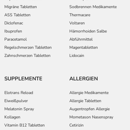
Migräne Tabletten
Sodbrennen Medikamente
ASS Tabletten
Thermacare
Diclofenac
Voltaren
Ibuprofen
Hämorrhoiden Salbe
Paracetamol
Abführmittel
Regelschmerzen Tabletten
Magentabletten
Zahnschmerzen Tabletten
Lidocain
SUPPLEMENTE
ALLERGIEN
Elotrans Reload
Allergie Medikamente
Eiweißpulver
Allergie Tabletten
Melatonin Spray
Augentropfen Allergie
Kollagen
Mometason Nasenspray
Vitamin B12 Tabletten
Cetirizin