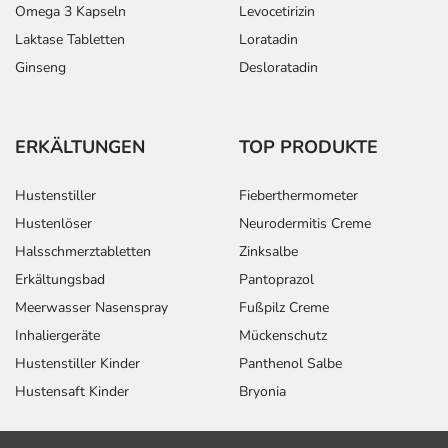
Omega 3 Kapseln
Levocetirizin
Laktase Tabletten
Loratadin
Ginseng
Desloratadin
ERKÄLTUNGEN
TOP PRODUKTE
Hustenstiller
Fieberthermometer
Hustenlöser
Neurodermitis Creme
Halsschmerztabletten
Zinksalbe
Erkältungsbad
Pantoprazol
Meerwasser Nasenspray
Fußpilz Creme
Inhaliergeräte
Mückenschutz
Hustenstiller Kinder
Panthenol Salbe
Hustensaft Kinder
Bryonia