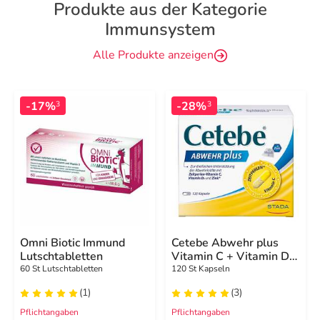
Produkte aus der Kategorie
Immunsystem
Alle Produkte anzeigen
-17%
-28%
3
3
Omni Biotic Immund
Cetebe Abwehr plus
Lutschtabletten
Vitamin C + Vitamin D3
+ Zink Kapseln
60 St Lutschtabletten
120 St Kapseln
(1)
(3)
Pflichtangaben
Pflichtangaben