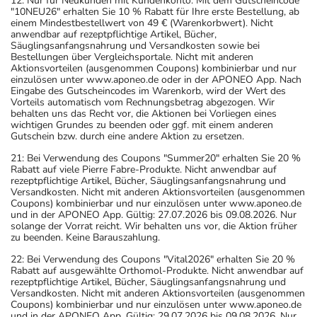
12: Nur für Neukunden mit Kundenkonto. Mit dem Gutscheincode
"10NEU26" erhalten Sie 10 % Rabatt für Ihre erste Bestellung, ab
einem Mindestbestellwert von 49 € (Warenkorbwert). Nicht
anwendbar auf rezeptpflichtige Artikel, Bücher,
Säuglingsanfangsnahrung und Versandkosten sowie bei
Bestellungen über Vergleichsportale. Nicht mit anderen
Aktionsvorteilen (ausgenommen Coupons) kombinierbar und nur
einzulösen unter www.aponeo.de oder in der APONEO App. Nach
Eingabe des Gutscheincodes im Warenkorb, wird der Wert des
Vorteils automatisch vom Rechnungsbetrag abgezogen. Wir
behalten uns das Recht vor, die Aktionen bei Vorliegen eines
wichtigen Grundes zu beenden oder ggf. mit einem anderen
Gutschein bzw. durch eine andere Aktion zu ersetzen.
21: Bei Verwendung des Coupons "Summer20" erhalten Sie 20 %
Rabatt auf viele Pierre Fabre-Produkte. Nicht anwendbar auf
rezeptpflichtige Artikel, Bücher, Säuglingsanfangsnahrung und
Versandkosten. Nicht mit anderen Aktionsvorteilen (ausgenommen
Coupons) kombinierbar und nur einzulösen unter www.aponeo.de
und in der APONEO App. Gültig: 27.07.2026 bis 09.08.2026. Nur
solange der Vorrat reicht. Wir behalten uns vor, die Aktion früher
zu beenden. Keine Barauszahlung.
22: Bei Verwendung des Coupons "Vital2026" erhalten Sie 20 %
Rabatt auf ausgewählte Orthomol-Produkte. Nicht anwendbar auf
rezeptpflichtige Artikel, Bücher, Säuglingsanfangsnahrung und
Versandkosten. Nicht mit anderen Aktionsvorteilen (ausgenommen
Coupons) kombinierbar und nur einzulösen unter www.aponeo.de
und in der APONEO App. Gültig: 29.07.2026 bis 09.08.2026. Nur