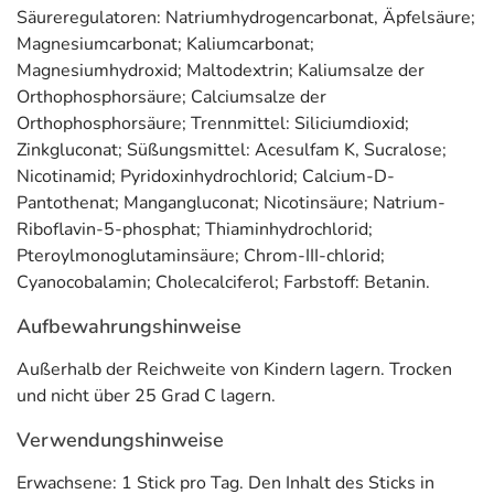
Nährstoffexperten formuliert. Sämtliche Mikronährstoffe
Säureregulatoren: Natriumhydrogencarbonat, Äpfelsäure;
sind auf Sicherheit geprüft und zertifiziert.
Magnesiumcarbonat; Kaliumcarbonat;
Magnesiumhydroxid; Maltodextrin; Kaliumsalze der
* Vitamin C, Vitamin D und Zink tragen zu
einer normalen Funktion des
Orthophosphorsäure; Calciumsalze der
Immunsystems
bei. Vitamin C und Zink tragen dazu bei,
die Zellen vor
Orthophosphorsäure; Trennmittel: Siliciumdioxid;
oxidativem Stress zu schützen
. Vitamin D und Zink haben
eine Funktion bei
Zinkgluconat; Süßungsmittel: Acesulfam K, Sucralose;
der Zellteilung
Nicotinamid; Pyridoxinhydrochlorid; Calcium-D-
Pantothenat; Mangangluconat; Nicotinsäure; Natrium-
Anwendung
Riboflavin-5-phosphat; Thiaminhydrochlorid;
1 Stick pro Tag. Den Inhalt des Sticks in Wasser (100-
Pteroylmonoglutaminsäure; Chrom-III-chlorid;
200ml) auflösen und trinken.
Cyanocobalamin; Cholecalciferol; Farbstoff: Betanin.
Adresse des Lebensmittel-Unternehmens
Aufbewahrungshinweise
Haleon Germany GmbH
Außerhalb der Reichweite von Kindern lagern. Trocken
Barthstr. 4
und nicht über 25 Grad C lagern.
80339 München
Verwendungshinweise
Informationen zu diesem Lebensmittel (wie z. B. Zutaten,
Erwachsene: 1 Stick pro Tag. Den Inhalt des Sticks in
Allergene) sind bei den Lebensmittelangaben als pdf