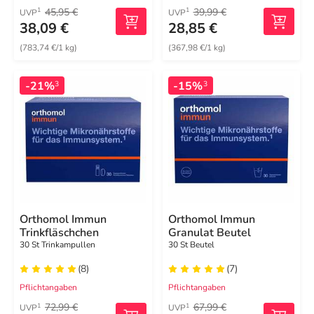
45,95 €
39,99 €
1
1
UVP
UVP
38,09 €
28,85 €
(783,74 €/1 kg)
(367,98 €/1 kg)
-21%
-15%
3
3
Orthomol Immun
Orthomol Immun
Trinkfläschchen
Granulat Beutel
30 St Trinkampullen
30 St Beutel
(8)
(7)
Pflichtangaben
Pflichtangaben
72,99 €
67,99 €
1
1
UVP
UVP