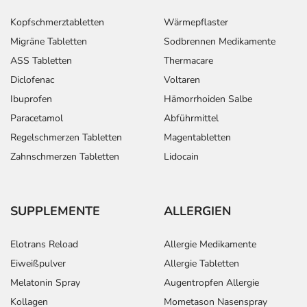
Kopfschmerztabletten
Wärmepflaster
Migräne Tabletten
Sodbrennen Medikamente
ASS Tabletten
Thermacare
Diclofenac
Voltaren
Ibuprofen
Hämorrhoiden Salbe
Paracetamol
Abführmittel
Regelschmerzen Tabletten
Magentabletten
Zahnschmerzen Tabletten
Lidocain
SUPPLEMENTE
ALLERGIEN
Elotrans Reload
Allergie Medikamente
Eiweißpulver
Allergie Tabletten
Melatonin Spray
Augentropfen Allergie
Kollagen
Mometason Nasenspray