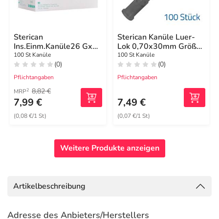
Sterican
Sterican Kanüle Luer-
Ins.Einm.Kanüle26 Gx1 /
Lok 0,70x30mm Größe
2 0,45x12 mm
12 schwarz
100 St Kanüle
100 St Kanüle
(0)
(0)
Pflichtangaben
Pflichtangaben
8,82 €
2
MRP
7,99 €
7,49 €
(0,08 €/1 St)
(0,07 €/1 St)
Weitere Produkte anzeigen
Artikelbeschreibung
Adresse des Anbieters/Herstellers