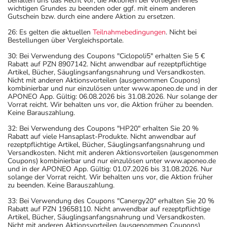
behalten uns das Recht vor, die Aktionen bei Vorliegen eines
wichtigen Grundes zu beenden oder ggf. mit einem anderen
Gutschein bzw. durch eine andere Aktion zu ersetzen.
26: Es gelten die aktuellen
Teilnahmebedingungen
. Nicht bei
Bestellungen über Vergleichsportale.
30: Bei Verwendung des Coupons "Ciclopoli5" erhalten Sie 5 €
Rabatt auf PZN 8907142. Nicht anwendbar auf rezeptpflichtige
Artikel, Bücher, Säuglingsanfangsnahrung und Versandkosten.
Nicht mit anderen Aktionsvorteilen (ausgenommen Coupons)
kombinierbar und nur einzulösen unter www.aponeo.de und in der
APONEO App. Gültig: 06.08.2026 bis 31.08.2026. Nur solange der
Vorrat reicht. Wir behalten uns vor, die Aktion früher zu beenden.
Keine Barauszahlung.
32: Bei Verwendung des Coupons "HP20" erhalten Sie 20 %
Rabatt auf viele Hansaplast-Produkte. Nicht anwendbar auf
rezeptpflichtige Artikel, Bücher, Säuglingsanfangsnahrung und
Versandkosten. Nicht mit anderen Aktionsvorteilen (ausgenommen
Coupons) kombinierbar und nur einzulösen unter www.aponeo.de
und in der APONEO App. Gültig: 01.07.2026 bis 31.08.2026. Nur
solange der Vorrat reicht. Wir behalten uns vor, die Aktion früher
zu beenden. Keine Barauszahlung.
33: Bei Verwendung des Coupons "Canergy20" erhalten Sie 20 %
Rabatt auf PZN 19658110. Nicht anwendbar auf rezeptpflichtige
Artikel, Bücher, Säuglingsanfangsnahrung und Versandkosten.
Nicht mit anderen Aktionsvorteilen (ausgenommen Coupons)