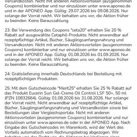
Versandkosten. Nicht mit anderen Aktionsvorteilen (ausgenommen
Coupons) kombinierbar und nur einzulösen unter www.aponeo.de
und in der APONEO App. Gültig: 29.07.2026 bis 09.08.2026. Nur
solange der Vorrat reicht. Wir behalten uns vor, die Aktion früher
zu beenden. Keine Barauszahlung.
23: Bei Verwendung des Coupons "ceta20" erhalten Sie 20 %
Rabatt auf ausgewählte Cetaphil-Produkte. Nicht anwendbar auf
rezeptpflichtige Artikel, Bücher, Säuglingsanfangsnahrung und
Versandkosten. Nicht mit anderen Aktionsvorteilen (ausgenommen
Coupons) kombinierbar und nur einzulösen unter www.aponeo.de
und in der APONEO App. Gültig: 01.08.2026 bis 01.09.2026. Nur
solange der Vorrat reicht. Wir behalten uns vor, die Aktion früher
zu beenden. Keine Barauszahlung.
24: Gratislieferung innerhalb Deutschlands bei Bestellung mit
rezeptpflichtigen Produkten.
25: Mit dem Gutscheincode "Merit25" erhalten Sie 25 % Rabatt auf
das Produkt Eucerin Sun Gel-Creme Oil Control LSF 50+, 50 ml
(PZN 10832664). Gültig: 01.08.2026 bis 31.08.2026. Nur solange
der Vorrat reicht. Nicht anwendbar auf rezeptpflichtige Artikel,
Bücher, Säuglingsanfangsnahrung und Versandkosten sowie bei
Bestellungen über Vergleichsportale. Nicht mit anderen
Aktionsvorteilen (ausgenommen Coupons) kombinierbar und nur
einzulösen unter www.aponeo.de oder in der APONEO App. Nach
Eingabe des Gutscheincodes im Warenkorb, wird der Wert des
Vorteils automatisch vom Rechnungsbetrag abgezogen. Wir