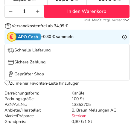
Refluthin, Lasea & Carmenthin Deals
Sport & Fitness
Täglich gut versorgt
In den Warenkorb
Salus Deals
Tierapotheke
inkl. MwSt. zzgl. Versand
Versandkostenfrei ab 34,99 €
Vitamine & Mineralstoffe
+0,30 €
sammeln
APO Cash
Schnelle Lieferung
Marken
Sichere Zahlung
Geprüfter Shop
Zu meiner Favoriten-Liste hinzufügen
Darreichungsform:
Kanüle
Packungsgröße:
100 St
PZN/Art.Nr.:
13353705
Anbieter/Hersteller:
B. Braun Melsungen AG
Marke/Präparat:
Sterican
Grundpreis:
0,30 €/1 St