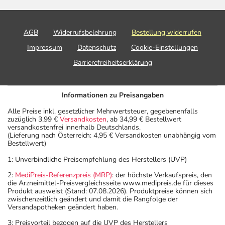
AGB
Widerrufsbelehrung
Bestellung widerrufen
Impressum
Datenschutz
Cookie-Einstellungen
Barrierefreiheitserklärung
Informationen zu Preisangaben
Alle Preise inkl. gesetzlicher Mehrwertsteuer, gegebenenfalls
zuzüglich 3,99 €
Versandkosten
, ab 34,99 € Bestellwert
versandkostenfrei innerhalb Deutschlands.
(Lieferung nach Österreich: 4,95 € Versandkosten unabhängig vom
Bestellwert)
1: Unverbindliche Preisempfehlung des Herstellers (UVP)
2:
MediPreis-Referenzpreis (MRP)
: der höchste Verkaufspreis, den
die Arzneimittel-Preisvergleichsseite www.medipreis.de für dieses
Produkt ausweist (Stand: 07.08.2026). Produktpreise können sich
zwischenzeitlich geändert und damit die Rangfolge der
Versandapotheken geändert haben.
3: Preisvorteil bezogen auf die UVP des Herstellers