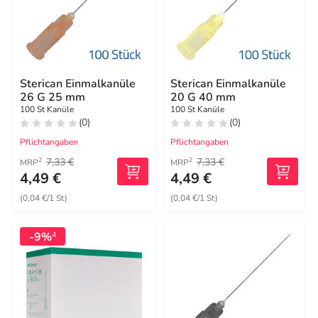
Sterican Einmalkanüle
Sterican Einmalkanüle
26 G 25 mm
20 G 40 mm
100 St Kanüle
100 St Kanüle
(0)
(0)
Pflichtangaben
Pflichtangaben
7,33 €
7,33 €
2
2
MRP
MRP
4,49 €
4,49 €
(0,04 €/1 St)
(0,04 €/1 St)
-9%
4