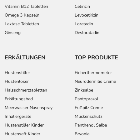
Vitamin B12 Tabletten
Cetirizin
Omega 3 Kapseln
Levocetirizin
Laktase Tabletten
Loratadin
Ginseng
Desloratadin
ERKÄLTUNGEN
TOP PRODUKTE
Hustenstiller
Fieberthermometer
Hustenlöser
Neurodermitis Creme
Halsschmerztabletten
Zinksalbe
Erkältungsbad
Pantoprazol
Meerwasser Nasenspray
Fußpilz Creme
Inhaliergeräte
Mückenschutz
Hustenstiller Kinder
Panthenol Salbe
Hustensaft Kinder
Bryonia