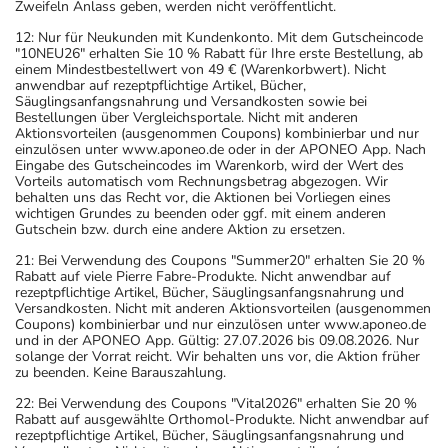
Zweifeln Anlass geben, werden nicht veröffentlicht.
12: Nur für Neukunden mit Kundenkonto. Mit dem Gutscheincode
"10NEU26" erhalten Sie 10 % Rabatt für Ihre erste Bestellung, ab
einem Mindestbestellwert von 49 € (Warenkorbwert). Nicht
anwendbar auf rezeptpflichtige Artikel, Bücher,
Säuglingsanfangsnahrung und Versandkosten sowie bei
Bestellungen über Vergleichsportale. Nicht mit anderen
Aktionsvorteilen (ausgenommen Coupons) kombinierbar und nur
einzulösen unter www.aponeo.de oder in der APONEO App. Nach
Eingabe des Gutscheincodes im Warenkorb, wird der Wert des
Vorteils automatisch vom Rechnungsbetrag abgezogen. Wir
behalten uns das Recht vor, die Aktionen bei Vorliegen eines
wichtigen Grundes zu beenden oder ggf. mit einem anderen
Gutschein bzw. durch eine andere Aktion zu ersetzen.
21: Bei Verwendung des Coupons "Summer20" erhalten Sie 20 %
Rabatt auf viele Pierre Fabre-Produkte. Nicht anwendbar auf
rezeptpflichtige Artikel, Bücher, Säuglingsanfangsnahrung und
Versandkosten. Nicht mit anderen Aktionsvorteilen (ausgenommen
Coupons) kombinierbar und nur einzulösen unter www.aponeo.de
und in der APONEO App. Gültig: 27.07.2026 bis 09.08.2026. Nur
solange der Vorrat reicht. Wir behalten uns vor, die Aktion früher
zu beenden. Keine Barauszahlung.
22: Bei Verwendung des Coupons "Vital2026" erhalten Sie 20 %
Rabatt auf ausgewählte Orthomol-Produkte. Nicht anwendbar auf
rezeptpflichtige Artikel, Bücher, Säuglingsanfangsnahrung und