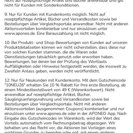
Nicht auf rezeptpflichtige Artikel und Bücher anwendbar und gilt
nicht für Kunden mit Sonderkonditionen.
9: Nur für Kunden mit Kundenkonto möglich. Nicht auf
rezeptpflichtige Artikel, Bücher und Versandkosten sowie bei
Bestellungen über Vergleichsportale anwendbar. Nicht mit anderen
Aktionsvorteilen kombinierbar und nur einzulösen unter
www.aponeo.de. Eine Barauszahlung ist nicht möglich.
10: Bei Produkt- und Shop-Bewertungen von Kunden auf unseren
Produktdetailseiten können wir nicht sicherstellen, dass diese nur
von solchen Kunden stammen, die die Waren oder
Dienstleistungen tatsächlich genutzt oder erworben haben.
Bewertungen, bei denen bei der Prüfung des Wortlauts
Auffälligkeiten oder Hinweise festgestellt werden, die insoweit zu
Zweifeln Anlass geben, werden nicht veröffentlicht.
12: Nur für Neukunden mit Kundenkonto. Mit dem Gutscheincode
"10NEU26" erhalten Sie 10 % Rabatt für Ihre erste Bestellung, ab
einem Mindestbestellwert von 49 € (Warenkorbwert). Nicht
anwendbar auf rezeptpflichtige Artikel, Bücher,
Säuglingsanfangsnahrung und Versandkosten sowie bei
Bestellungen über Vergleichsportale. Nicht mit anderen
Aktionsvorteilen (ausgenommen Coupons) kombinierbar und nur
einzulösen unter www.aponeo.de oder in der APONEO App. Nach
Eingabe des Gutscheincodes im Warenkorb, wird der Wert des
Vorteils automatisch vom Rechnungsbetrag abgezogen. Wir
behalten uns das Recht vor, die Aktionen bei Vorliegen eines
wichtigen Grundes zu beenden oder ggf. mit einem anderen