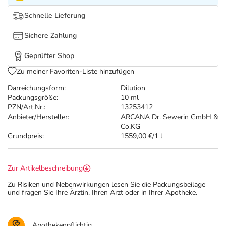
Refluthin, Lasea & Carmenthin Deals
Sport & Fitness
Täglich gut versorgt
Schnelle Lieferung
Salus Deals
Tierapotheke
Sichere Zahlung
Geprüfter Shop
Vitamine & Mineralstoffe
Zu meiner Favoriten-Liste hinzufügen
Darreichungsform:
Dilution
Marken
Packungsgröße:
10 ml
PZN/Art.Nr.:
13253412
Anbieter/Hersteller:
ARCANA Dr. Sewerin GmbH &
Co.KG
Grundpreis:
1559,00 €/1 l
Zur Artikelbeschreibung
Zu Risiken und Nebenwirkungen lesen Sie die Packungsbeilage
und fragen Sie Ihre Ärztin, Ihren Arzt oder in Ihrer Apotheke.
Apothekenpflichtig