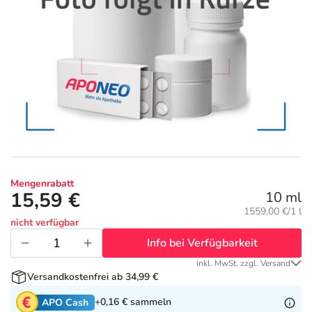
Geschenkideen
Fragen und Antworten
5% Extra Cash
Diabetes
Aktuelle Coupons
Kontakt
Avene & Ducray Deals
Körperpflege & Kosmetik
6
Ratgeber
Eucerin Deals
Liebe & Erotik
Summer SALE
Beliebte Beiträge
Evolsin Deals
Mutter & Kind
Reiseapotheke
Mengenrabatt
E-Rezept einlösen
Frontline & Frontpro Deals
Nahrungsergänzung
Insektenschutz
15,59 €
10 ml
Grundpreis:
1559,00 €/1 l
nicht verfügbar
E-Rezept App
Nattermann Deals
Natur & Homöopathie
Sonnenpflege
Info bei Verfügbarkeit
inkl. MwSt. zzgl. Versand
R(h)ein Nutrition Deals
Sanitätshaus
Sommerpflege für Haar und Kopfhaut
Versandkostenfrei ab 34,99 €
+0,16 €
sammeln
APO Cash