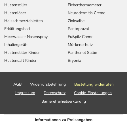
Hustenstiller
Fieberthermometer
Hustenlöser
Neurodermitis Creme
Halsschmerztabletten
Zinksalbe
Erkältungsbad
Pantoprazol
Meerwasser Nasenspray
Fußpilz Creme
Inhaliergeräte
Mückenschutz
Hustenstiller Kinder
Panthenol Salbe
Hustensaft Kinder
Bryonia
AGB
Widerrufsbelehrung
Bestellung widerrufen
Impressum
Datenschutz
Cookie-Einstellungen
Barrierefreiheitserklärung
Informationen zu Preisangaben