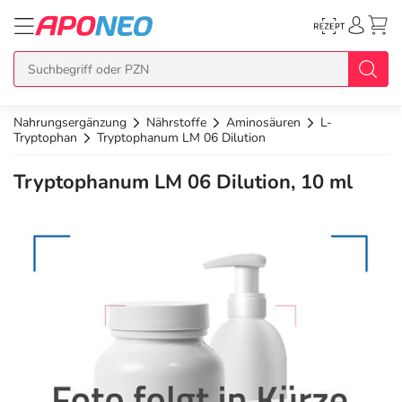
Nahrungsergänzung
Nährstoffe
Aminosäuren
L-
zurück
zurück
zurück
zurück
zurück
Tryptophan
Tryptophanum LM 06 Dilution
Tryptophanum LM 06 Dilution, 10 ml
Übersicht Produkte
Übersicht Aktionen
Übersicht Services
Übersicht Rezept einlösen
Übersicht APO Cash Deals
Topseller
APO Cash Deals
Dermatologische Beratung
E-Rezept auf Karte
Alle APO Cash Deals
Neuheiten
Gratis dazu
Wechselwirkungscheck
E-Rezept Ausdruck
20% Extra Cash
Im Set günstiger
Diabetes-Risiko-Test
Papier-Rezept
15% Extra Cash
Arzneimittel
Schnäppchen
BMI-Rechner
10% Extra Cash
Bio & Genuss