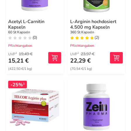
Acetyl L-Carnitin
L-Arginin hochdosiert
Kapseln
4.500 mg Kapseln
60 St Kapseln
360 St Kapseln
(0)
(2)
Pflichtangaben
Pflichtangaben
19,49 €
23,97 €
1
1
UVP
UVP
15,21 €
22,29 €
(422,50 €/1 kg)
(70,54 €/1 kg)
-25%
3