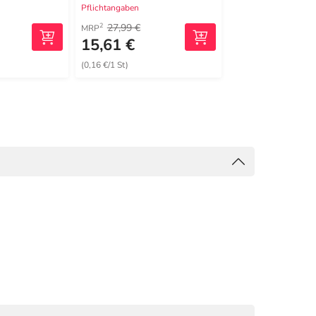
Pflichtangaben
Pflichtangaben
27,99 €
49,95 €
2
1
MRP
UVP
15,61 €
39,79 €
(0,16 €/1 St)
(765,19 €/1 kg)