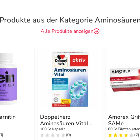
Produkte aus der Kategorie Aminosäure
Alle Produkte anzeigen
arnitin
Doppelherz
Amorex Grif
Aminosäuren Vital
SAMe
Kapseln
100 St Kapseln
60 St Filmtablette
0)
(0)
(2)