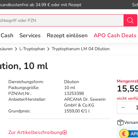
sandkostenfrei ab 34.99 € oder mit Rezept
Sc
 Cash
Services
Rezept einlösen
APO Cash Deals
säuren
L-Tryptophan
Tryptophanum LM 04 Dilution
tion, 10 ml
Mengenrab
Darreichungsform:
Dilution
15,5
Packungsgröße:
10 ml
PZN/Art.Nr.:
13253398
nicht verf
Anbieter/Hersteller:
ARCANA Dr. Sewerin
GmbH & Co.KG
Grundpreis:
1559,00 €/1 l
Versan
Zur Artikelbeschreibung
AP