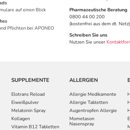
ads
mulare auf einen Blick
Pharmazeutische Beratung
0800 44 00 200
ches
(kostenfrei aus dem dt. Netz)
und Pflichten bei APONEO
Schreiben Sie uns
Nutzen Sie unser
Kontaktfor
SUPPLEMENTE
ALLERGIEN
Elotrans Reload
Allergie Medikamente
H
Eiweißpulver
Allergie Tabletten
H
Melatonin Spray
Augentropfen Allergie
H
Kollagen
Mometason
E
Nasenspray
Vitamin B12 Tabletten
M