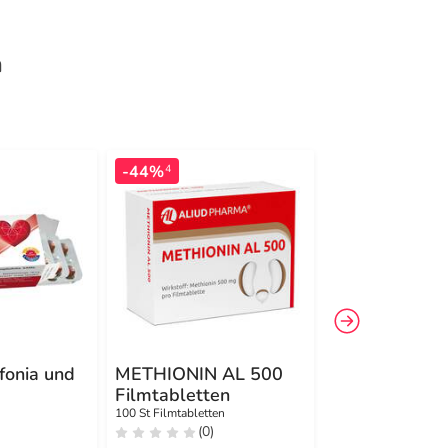
n
-44%
-20%
4
3
fonia und
METHIONIN AL 500
Rephalysin C
Filmtabletten
Tabletten
n
100 St Filmtabletten
200 St Tabletten
(0)
(0)