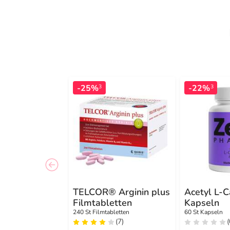
-25%
-22%
3
3
TELCOR® Arginin plus
Acetyl L-C
Filmtabletten
Kapseln
240 St Filmtabletten
60 St Kapseln
(7)
(