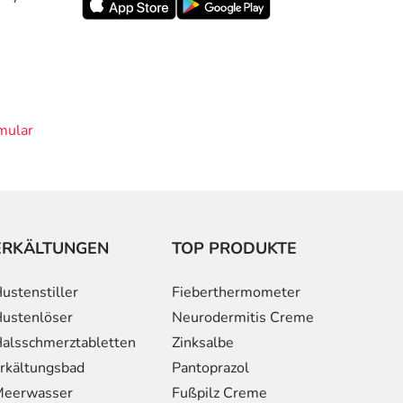
mular
ERKÄLTUNGEN
TOP PRODUKTE
ustenstiller
Fieberthermometer
ustenlöser
Neurodermitis Creme
alsschmerztabletten
Zinksalbe
rkältungsbad
Pantoprazol
eerwasser
Fußpilz Creme