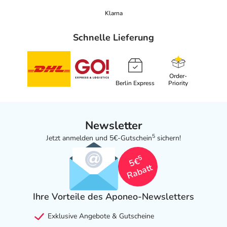
sich auf den letzten Tag des angegebenen Monats.
Klarna
Inhaltsstoffe
Schnelle Lieferung
Pulsatilla pratensis in homöopathischer Verdünnung
Adresse des Anbieters/Herstellers
Order-
Berlin Express
Priority
ARCANA Dr. Sewerin GmbH & Co.KG
Austernbrede 7-9
33330 Gütersloh
Newsletter
5
Jetzt anmelden und 5€-Gutschein
sichern!
5
5€
Rabatt
Ihre Vorteile des Aponeo-Newsletters
Exklusive Angebote & Gutscheine