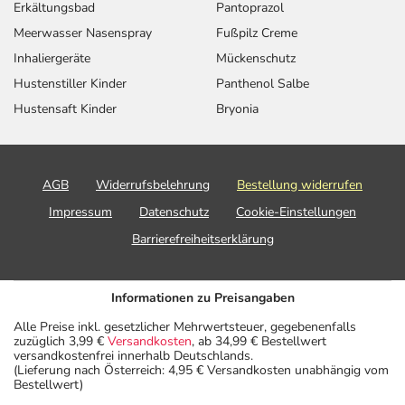
Erkältungsbad
Pantoprazol
Meerwasser Nasenspray
Fußpilz Creme
Inhaliergeräte
Mückenschutz
Hustenstiller Kinder
Panthenol Salbe
Hustensaft Kinder
Bryonia
AGB
Widerrufsbelehrung
Bestellung widerrufen
Impressum
Datenschutz
Cookie-Einstellungen
Barrierefreiheitserklärung
Informationen zu Preisangaben
Alle Preise inkl. gesetzlicher Mehrwertsteuer, gegebenenfalls
zuzüglich 3,99 €
Versandkosten
, ab 34,99 € Bestellwert
versandkostenfrei innerhalb Deutschlands.
(Lieferung nach Österreich: 4,95 € Versandkosten unabhängig vom
Bestellwert)