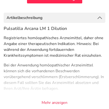
Artikelbeschreibung
Pulsatilla Arcana LM 1 Dilution
Registriertes homöopathisches Arzneimittel, daher ohne
Angabe einer therapeutischen Indikation. Hinweis: Bei
während der Anwendung fortdauernden
Krankheitssymptomen ist medizinischer Rat einzuholen.
Bei der Anwendung homöopathischer Arzneimittel
können sich die vorhandenen Beschwerden
vorübergehend verschlimmern (Erstverschlimmerung). In
diesem Fall sollten Sie das Arzneimittel absetzen und
Ihren Arzt/Ihre Ärztin befragen.
Allgemeiner Hinweis: Die Wirkung eines
Mehr anzeigen
homöopathischen Arzneimittels kann durch allgemein