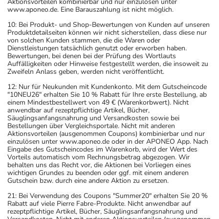
Aktionsvorteilen kombinierbar und nur einzulösen unter
www.aponeo.de. Eine Barauszahlung ist nicht möglich.
10: Bei Produkt- und Shop-Bewertungen von Kunden auf unseren
Produktdetailseiten können wir nicht sicherstellen, dass diese nur
von solchen Kunden stammen, die die Waren oder
Dienstleistungen tatsächlich genutzt oder erworben haben.
Bewertungen, bei denen bei der Prüfung des Wortlauts
Auffälligkeiten oder Hinweise festgestellt werden, die insoweit zu
Zweifeln Anlass geben, werden nicht veröffentlicht.
12: Nur für Neukunden mit Kundenkonto. Mit dem Gutscheincode
"10NEU26" erhalten Sie 10 % Rabatt für Ihre erste Bestellung, ab
einem Mindestbestellwert von 49 € (Warenkorbwert). Nicht
anwendbar auf rezeptpflichtige Artikel, Bücher,
Säuglingsanfangsnahrung und Versandkosten sowie bei
Bestellungen über Vergleichsportale. Nicht mit anderen
Aktionsvorteilen (ausgenommen Coupons) kombinierbar und nur
einzulösen unter www.aponeo.de oder in der APONEO App. Nach
Eingabe des Gutscheincodes im Warenkorb, wird der Wert des
Vorteils automatisch vom Rechnungsbetrag abgezogen. Wir
behalten uns das Recht vor, die Aktionen bei Vorliegen eines
wichtigen Grundes zu beenden oder ggf. mit einem anderen
Gutschein bzw. durch eine andere Aktion zu ersetzen.
21: Bei Verwendung des Coupons "Summer20" erhalten Sie 20 %
Rabatt auf viele Pierre Fabre-Produkte. Nicht anwendbar auf
rezeptpflichtige Artikel, Bücher, Säuglingsanfangsnahrung und