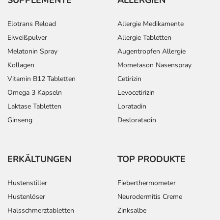
Elotrans Reload
Allergie Medikamente
Eiweißpulver
Allergie Tabletten
Melatonin Spray
Augentropfen Allergie
Kollagen
Mometason Nasenspray
Vitamin B12 Tabletten
Cetirizin
Omega 3 Kapseln
Levocetirizin
Laktase Tabletten
Loratadin
Ginseng
Desloratadin
ERKÄLTUNGEN
TOP PRODUKTE
Hustenstiller
Fieberthermometer
Hustenlöser
Neurodermitis Creme
Halsschmerztabletten
Zinksalbe