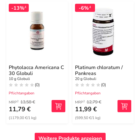
-13%
-6%
4
4
Phytolacca Americana C
Platinum chloratum /
30 Globuli
Pankreas
10 g Globuli
20 g Globuli
(0)
(0)
Pflichtangaben
Pflichtangaben
13,58 €
12,79 €
2
2
MRP
MRP
11,79 €
11,99 €
(1179,00 €/1 kg)
(599,50 €/1 kg)
Weitere Produkte anzeigen