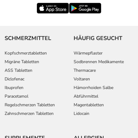
SCHMERZMITTEL
HÄUFIG GESUCHT
Kopfschmerztabletten
Wärmepflaster
Migräne Tabletten
Sodbrennen Medikamente
ASS Tabletten
Thermacare
Diclofenac
Voltaren
Ibuprofen
Hämorrhoiden Salbe
Paracetamol
Abführmittel
Regelschmerzen Tabletten
Magentabletten
Zahnschmerzen Tabletten
Lidocain
SUPPLEMENTE
ALLERGIEN