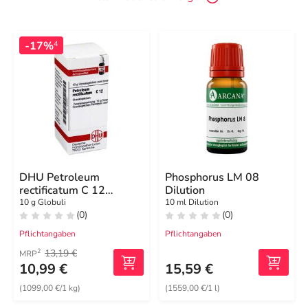
-17%
4
DHU Petroleum
Phosphorus LM 08
rectificatum C 12
Dilution
Globuli
10 g Globuli
10 ml Dilution
(0)
(0)
Pflichtangaben
Pflichtangaben
13,19 €
2
MRP
10,99 €
15,59 €
(1099,00 €/1 kg)
(1559,00 €/1 l)