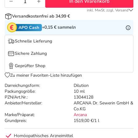
Refluthin, Lasea & Carmenthin Deals
Sport & Fitness
Täglich gut versorgt
In den Warenkorb
inkl. MwSt. zzgl. Versand
Versandkostenfrei ab 34,99 €
Salus Deals
Tierapotheke
+0,15 €
sammeln
APO Cash
Vitamine & Mineralstoffe
Schnelle Lieferung
Sichere Zahlung
Marken
Geprüfter Shop
Zu meiner Favoriten-Liste hinzufügen
Darreichungsform:
Dilution
Packungsgröße:
10 ml
PZN/Art.Nr.:
13044128
Anbieter/Hersteller:
ARCANA Dr. Sewerin GmbH &
Co.KG
Marke/Präparat:
Arcana
Grundpreis:
1519,00 €/1 l
Homöopathisches Arzneimittel