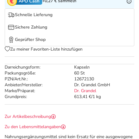
Refluthin, Lasea & Carmenthin Deals
Sport & Fitness
Täglich gut versorgt
+0,27 €
sammeln
APO Cash
Schnelle Lieferung
Salus Deals
Tierapotheke
Sichere Zahlung
Vitamine & Mineralstoffe
Geprüfter Shop
Zu meiner Favoriten-Liste hinzufügen
Marken
Darreichungsform:
Kapseln
Packungsgröße:
60 St
PZN/Art.Nr.:
12672130
Anbieter/Hersteller:
Dr. Grandel GmbH
Marke/Präparat:
Dr. Grandel
Grundpreis:
613,41 €/1 kg
Zur Artikelbeschreibung
Zu den Lebensmittelangaben
Nahrungsergänzungsmittel sind kein Ersatz für eine ausgewogene