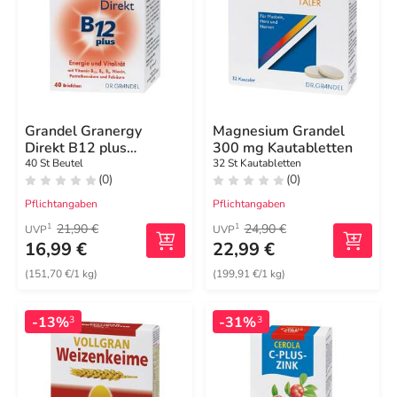
Grandel Granergy
Magnesium Grandel
Direkt B12 plus
300 mg Kautabletten
Briefchen
40 St Beutel
32 St Kautabletten
(0)
(0)
Pflichtangaben
Pflichtangaben
21,90 €
24,90 €
1
1
UVP
UVP
16,99 €
22,99 €
(151,70 €/1 kg)
(199,91 €/1 kg)
-13%
-31%
3
3