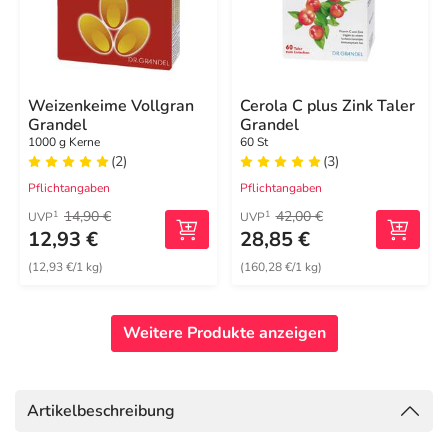
Weizenkeime Vollgran
Cerola C plus Zink Taler
Grandel
Grandel
1000 g Kerne
60 St
(2)
(3)
Pflichtangaben
Pflichtangaben
14,90 €
42,00 €
1
1
UVP
UVP
12,93 €
28,85 €
(12,93 €/1 kg)
(160,28 €/1 kg)
Weitere Produkte anzeigen
Artikelbeschreibung