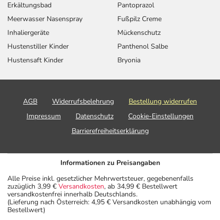
Erkältungsbad
Pantoprazol
Meerwasser Nasenspray
Fußpilz Creme
Inhaliergeräte
Mückenschutz
Hustenstiller Kinder
Panthenol Salbe
Hustensaft Kinder
Bryonia
AGB
Widerrufsbelehrung
Bestellung widerrufen
Impressum
Datenschutz
Cookie-Einstellungen
Barrierefreiheitserklärung
Informationen zu Preisangaben
Alle Preise inkl. gesetzlicher Mehrwertsteuer, gegebenenfalls
zuzüglich 3,99 €
Versandkosten
, ab 34,99 € Bestellwert
versandkostenfrei innerhalb Deutschlands.
(Lieferung nach Österreich: 4,95 € Versandkosten unabhängig vom
Bestellwert)