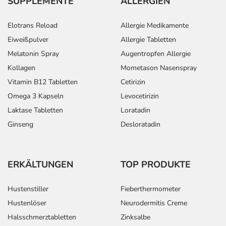
SUPPLEMENTE
ALLERGIEN
Elotrans Reload
Allergie Medikamente
Eiweißpulver
Allergie Tabletten
Melatonin Spray
Augentropfen Allergie
Kollagen
Mometason Nasenspray
Vitamin B12 Tabletten
Cetirizin
Omega 3 Kapseln
Levocetirizin
Laktase Tabletten
Loratadin
Ginseng
Desloratadin
ERKÄLTUNGEN
TOP PRODUKTE
Hustenstiller
Fieberthermometer
Hustenlöser
Neurodermitis Creme
Halsschmerztabletten
Zinksalbe