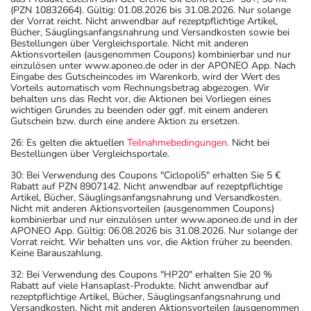
(PZN 10832664). Gültig: 01.08.2026 bis 31.08.2026. Nur solange
der Vorrat reicht. Nicht anwendbar auf rezeptpflichtige Artikel,
Bücher, Säuglingsanfangsnahrung und Versandkosten sowie bei
Bestellungen über Vergleichsportale. Nicht mit anderen
Aktionsvorteilen (ausgenommen Coupons) kombinierbar und nur
einzulösen unter www.aponeo.de oder in der APONEO App. Nach
Eingabe des Gutscheincodes im Warenkorb, wird der Wert des
Vorteils automatisch vom Rechnungsbetrag abgezogen. Wir
behalten uns das Recht vor, die Aktionen bei Vorliegen eines
wichtigen Grundes zu beenden oder ggf. mit einem anderen
Gutschein bzw. durch eine andere Aktion zu ersetzen.
26: Es gelten die aktuellen
Teilnahmebedingungen
. Nicht bei
Bestellungen über Vergleichsportale.
30: Bei Verwendung des Coupons "Ciclopoli5" erhalten Sie 5 €
Rabatt auf PZN 8907142. Nicht anwendbar auf rezeptpflichtige
Artikel, Bücher, Säuglingsanfangsnahrung und Versandkosten.
Nicht mit anderen Aktionsvorteilen (ausgenommen Coupons)
kombinierbar und nur einzulösen unter www.aponeo.de und in der
APONEO App. Gültig: 06.08.2026 bis 31.08.2026. Nur solange der
Vorrat reicht. Wir behalten uns vor, die Aktion früher zu beenden.
Keine Barauszahlung.
32: Bei Verwendung des Coupons "HP20" erhalten Sie 20 %
Rabatt auf viele Hansaplast-Produkte. Nicht anwendbar auf
rezeptpflichtige Artikel, Bücher, Säuglingsanfangsnahrung und
Versandkosten. Nicht mit anderen Aktionsvorteilen (ausgenommen