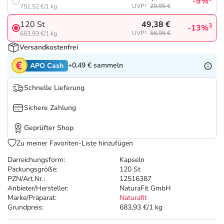
Refluthin, Lasea & Carmenthin Deals
Sport & Fitness
Täglich gut versorgt
-9%
UVP¹
29,95 €
751,52 €/1 kg
49,38 €
120 St
3
-13%
Salus Deals
Tierapotheke
UVP¹
56,95 €
683,93 €/1 kg
Versandkostenfrei
Vitamine & Mineralstoffe
+0,49 €
sammeln
APO Cash
Marken
Schnelle Lieferung
Sichere Zahlung
Geprüfter Shop
Zu meiner Favoriten-Liste hinzufügen
Darreichungsform:
Kapseln
Packungsgröße:
120 St
PZN/Art.Nr.:
12516387
Anbieter/Hersteller:
NaturaFit GmbH
Marke/Präparat:
Naturafit
Grundpreis:
683,93 €/1 kg