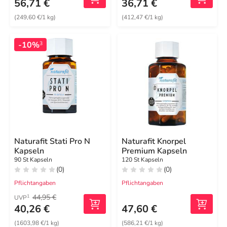
56,71 €
36,71 €
(249,60 €/1 kg)
(412,47 €/1 kg)
-10%
3
Naturafit Stati Pro N
Naturafit Knorpel
Kapseln
Premium Kapseln
90 St Kapseln
120 St Kapseln
(0)
(0)
Pflichtangaben
Pflichtangaben
44,95 €
1
UVP
40,26 €
47,60 €
(1603,98 €/1 kg)
(586,21 €/1 kg)