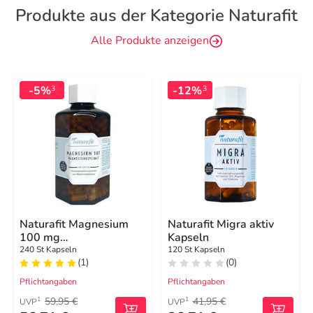
Produkte aus der Kategorie Naturafit
Alle Produkte anzeigen
-5%
-12%
3
3
Naturafit Magnesium
Naturafit Migra aktiv
100 mg
Kapseln
Magnesiumglycinat
240 St Kapseln
120 St Kapseln
(1)
(0)
Kapseln
Pflichtangaben
Pflichtangaben
59,95 €
41,95 €
1
1
UVP
UVP