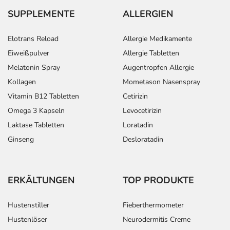
SUPPLEMENTE
ALLERGIEN
Elotrans Reload
Allergie Medikamente
Eiweißpulver
Allergie Tabletten
Melatonin Spray
Augentropfen Allergie
Kollagen
Mometason Nasenspray
Vitamin B12 Tabletten
Cetirizin
Omega 3 Kapseln
Levocetirizin
Laktase Tabletten
Loratadin
Ginseng
Desloratadin
ERKÄLTUNGEN
TOP PRODUKTE
Hustenstiller
Fieberthermometer
Hustenlöser
Neurodermitis Creme