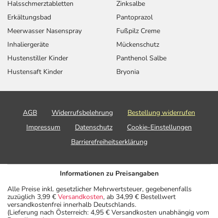
Halsschmerztabletten
Zinksalbe
Erkältungsbad
Pantoprazol
Meerwasser Nasenspray
Fußpilz Creme
Inhaliergeräte
Mückenschutz
Hustenstiller Kinder
Panthenol Salbe
Hustensaft Kinder
Bryonia
AGB
Widerrufsbelehrung
Bestellung widerrufen
Impressum
Datenschutz
Cookie-Einstellungen
Barrierefreiheitserklärung
Informationen zu Preisangaben
Alle Preise inkl. gesetzlicher Mehrwertsteuer, gegebenenfalls
zuzüglich 3,99 €
Versandkosten
, ab 34,99 € Bestellwert
versandkostenfrei innerhalb Deutschlands.
(Lieferung nach Österreich: 4,95 € Versandkosten unabhängig vom