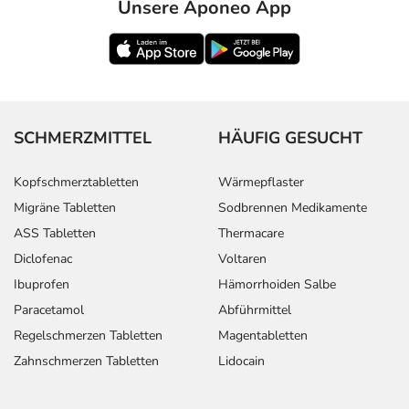
Unsere Aponeo App
SCHMERZMITTEL
HÄUFIG GESUCHT
Kopfschmerztabletten
Wärmepflaster
Migräne Tabletten
Sodbrennen Medikamente
ASS Tabletten
Thermacare
Diclofenac
Voltaren
Ibuprofen
Hämorrhoiden Salbe
Paracetamol
Abführmittel
Regelschmerzen Tabletten
Magentabletten
Zahnschmerzen Tabletten
Lidocain