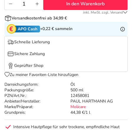
Refluthin, Lasea & Carmenthin Deals
Sport & Fitness
Täglich gut versorgt
In den Warenkorb
inkl. MwSt. zzgl. Versand
Salus Deals
Tierapotheke
Versandkostenfrei ab 34,99 €
+0,22 €
sammeln
APO Cash
Vitamine & Mineralstoffe
Schnelle Lieferung
Marken
Sichere Zahlung
Geprüfter Shop
Zu meiner Favoriten-Liste hinzufügen
Darreichungsform:
Öl
Packungsgröße:
500 ml
PZN/Art.Nr.:
12458081
Anbieter/Hersteller:
PAUL HARTMANN AG
Marke/Präparat:
Molicare
Grundpreis:
44,38 €/1 l
Intensive Hautpflege für sehr trockene, empfindliche Haut