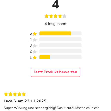
4
Tocopheryl Acetate, Parfum (Fragrance), Tocopherol.
Adresse des Anbieters/Herstellers
PAUL HARTMANN AG
4 insgesamt
Paul Hartmann Str. 12
5
89522 Heidenheim
4
elektronische Adresse: https://www.hartmann.info/de-de
3
| info@hartmann.info
2
1
Angaben gem. EU-Produktsicherheitsverordnung (GPSR)
anzeigen
Jetzt Produkt bewerten
Luca S. am 22.11.2025
Super Wirkung und sehr ergiebig! Das Hautöl lässt sich leicht