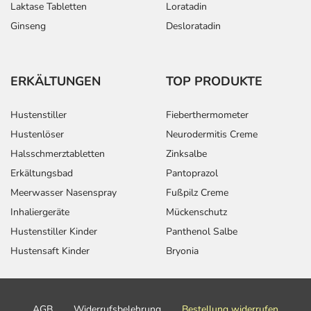
Laktase Tabletten
Loratadin
Ginseng
Desloratadin
ERKÄLTUNGEN
TOP PRODUKTE
Hustenstiller
Fieberthermometer
Hustenlöser
Neurodermitis Creme
Halsschmerztabletten
Zinksalbe
Erkältungsbad
Pantoprazol
Meerwasser Nasenspray
Fußpilz Creme
Inhaliergeräte
Mückenschutz
Hustenstiller Kinder
Panthenol Salbe
Hustensaft Kinder
Bryonia
AGB
Widerrufsbelehrung
Bestellung widerrufen