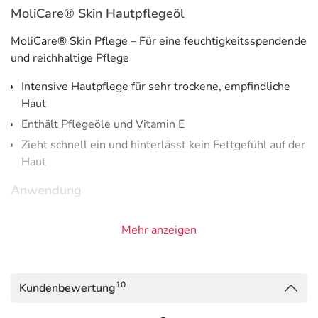
MoliCare® Skin Hautpflegeöl
MoliCare® Skin Pflege – Für eine feuchtigkeitsspendende
und reichhaltige Pflege
Intensive Hautpflege für sehr trockene, empfindliche
Haut
Enthält Pflegeöle und Vitamin E
Zieht schnell ein und hinterlässt kein Fettgefühl auf der
Haut
Anwendung
Für die tägliche Anwendung geeignet.
Mehr anzeigen
Inhaltsstoffe
Brassica Campestris (Rapeseed) Seed Oil, Caprylic/Capric
10
Kundenbewertung
Triglyceride, Cetearyl Ethylhexanoate, Prunus Amygdalus
Dulcis (Sweet Almond) Oil, Isopropyl Myristate,