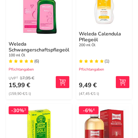
Weleda Calendula
Pflegeöl
Weleda
200 ml Öl
Schwangerschaftspflegeöl
100 ml Öl
(6)
(1)
Pflichtangaben
Pflichtangaben
17,95 €
1
UVP
15,99 €
9,49 €
(159,90 €/1 l)
(47,45 €/1 l)
-30%
-6%
3
4