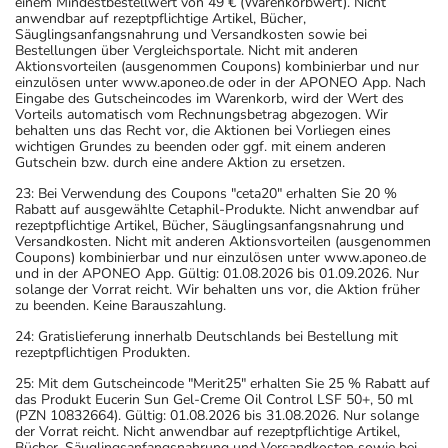
einem Mindestbestellwert von 49 € (Warenkorbwert). Nicht
anwendbar auf rezeptpflichtige Artikel, Bücher,
Säuglingsanfangsnahrung und Versandkosten sowie bei
Bestellungen über Vergleichsportale. Nicht mit anderen
Aktionsvorteilen (ausgenommen Coupons) kombinierbar und nur
einzulösen unter www.aponeo.de oder in der APONEO App. Nach
Eingabe des Gutscheincodes im Warenkorb, wird der Wert des
Vorteils automatisch vom Rechnungsbetrag abgezogen. Wir
behalten uns das Recht vor, die Aktionen bei Vorliegen eines
wichtigen Grundes zu beenden oder ggf. mit einem anderen
Gutschein bzw. durch eine andere Aktion zu ersetzen.
23: Bei Verwendung des Coupons "ceta20" erhalten Sie 20 %
Rabatt auf ausgewählte Cetaphil-Produkte. Nicht anwendbar auf
rezeptpflichtige Artikel, Bücher, Säuglingsanfangsnahrung und
Versandkosten. Nicht mit anderen Aktionsvorteilen (ausgenommen
Coupons) kombinierbar und nur einzulösen unter www.aponeo.de
und in der APONEO App. Gültig: 01.08.2026 bis 01.09.2026. Nur
solange der Vorrat reicht. Wir behalten uns vor, die Aktion früher
zu beenden. Keine Barauszahlung.
24: Gratislieferung innerhalb Deutschlands bei Bestellung mit
rezeptpflichtigen Produkten.
25: Mit dem Gutscheincode "Merit25" erhalten Sie 25 % Rabatt auf
das Produkt Eucerin Sun Gel-Creme Oil Control LSF 50+, 50 ml
(PZN 10832664). Gültig: 01.08.2026 bis 31.08.2026. Nur solange
der Vorrat reicht. Nicht anwendbar auf rezeptpflichtige Artikel,
Bücher, Säuglingsanfangsnahrung und Versandkosten sowie bei