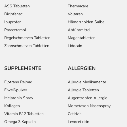
ASS Tabletten
Thermacare
Diclofenac
Voltaren
Ibuprofen
Hämorrhoiden Salbe
Paracetamol
Abführmittel
Regelschmerzen Tabletten
Magentabletten
Zahnschmerzen Tabletten
Lidocain
SUPPLEMENTE
ALLERGIEN
Elotrans Reload
Allergie Medikamente
Eiweißpulver
Allergie Tabletten
Melatonin Spray
Augentropfen Allergie
Kollagen
Mometason Nasenspray
Vitamin B12 Tabletten
Cetirizin
Omega 3 Kapseln
Levocetirizin