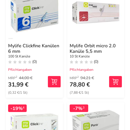
Mylife Clickfine Kanülen
Mylife Orbit micro 2.0
6 mm
Kanüle 5,5 mm
100 St Kanüle
10 St Kanüle
(0)
(0)
Pflichtangaben
Pflichtangaben
44,00 €
94,21 €
2
2
MRP
MRP
31,99 €
78,80 €
(0,32 €/1 St)
(7,88 €/1 St)
-19%
-7%
4
3