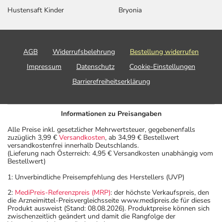
Hustensaft Kinder
Bryonia
AGB
Widerrufsbelehrung
Bestellung widerrufen
Impressum
Datenschutz
Cookie-Einstellungen
Barrierefreiheitserklärung
Informationen zu Preisangaben
Alle Preise inkl. gesetzlicher Mehrwertsteuer, gegebenenfalls
zuzüglich 3,99 €
Versandkosten
, ab 34,99 € Bestellwert
versandkostenfrei innerhalb Deutschlands.
(Lieferung nach Österreich: 4,95 € Versandkosten unabhängig vom
Bestellwert)
1: Unverbindliche Preisempfehlung des Herstellers (UVP)
2:
MediPreis-Referenzpreis (MRP)
: der höchste Verkaufspreis, den
die Arzneimittel-Preisvergleichsseite www.medipreis.de für dieses
Produkt ausweist (Stand: 08.08.2026). Produktpreise können sich
zwischenzeitlich geändert und damit die Rangfolge der