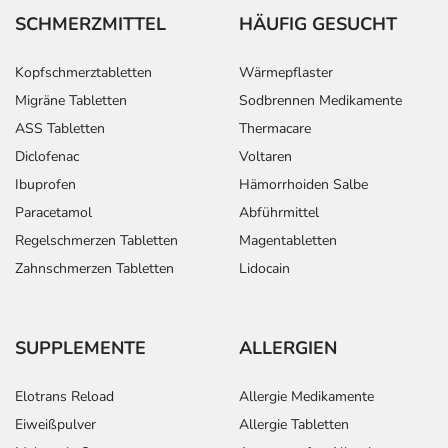
SCHMERZMITTEL
HÄUFIG GESUCHT
Kopfschmerztabletten
Wärmepflaster
Migräne Tabletten
Sodbrennen Medikamente
ASS Tabletten
Thermacare
Diclofenac
Voltaren
Ibuprofen
Hämorrhoiden Salbe
Paracetamol
Abführmittel
Regelschmerzen Tabletten
Magentabletten
Zahnschmerzen Tabletten
Lidocain
SUPPLEMENTE
ALLERGIEN
Elotrans Reload
Allergie Medikamente
Eiweißpulver
Allergie Tabletten