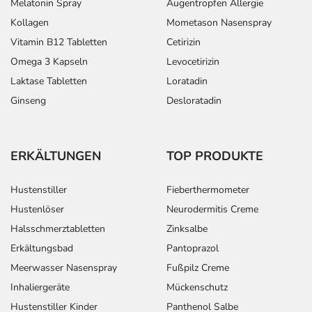
Melatonin Spray
Augentropfen Allergie
Kollagen
Mometason Nasenspray
Vitamin B12 Tabletten
Cetirizin
Omega 3 Kapseln
Levocetirizin
Laktase Tabletten
Loratadin
Ginseng
Desloratadin
ERKÄLTUNGEN
TOP PRODUKTE
Hustenstiller
Fieberthermometer
Hustenlöser
Neurodermitis Creme
Halsschmerztabletten
Zinksalbe
Erkältungsbad
Pantoprazol
Meerwasser Nasenspray
Fußpilz Creme
Inhaliergeräte
Mückenschutz
Hustenstiller Kinder
Panthenol Salbe