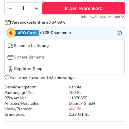
Refluthin, Lasea & Carmenthin Deals
Sport & Fitness
Täglich gut versorgt
In den Warenkorb
Salus Deals
Tierapotheke
inkl. MwSt. zzgl. Versand
Versandkostenfrei ab 34,99 €
+0,28 €
sammeln
APO Cash
Vitamine & Mineralstoffe
Schnelle Lieferung
Marken
Sichere Zahlung
Geprüfter Shop
Zu meiner Favoriten-Liste hinzufügen
Darreichungsform:
Kanüle
Packungsgröße:
100 St
PZN/Art.Nr.:
11870655
Anbieter/Hersteller:
Diaprax GmbH
Marke/Präparat:
MyLife
Grundpreis:
0,28 €/1 St