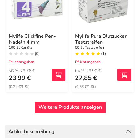
Mylife Clickfine Pen-
Mylife Pura Blutzucker
Nadeln 4 mm
Teststreifen
100 St Kanüle
50 St Teststreifen
(0)
(1)
Pflichtangaben
Pflichtangaben
29,76 €
29,90 €
2
1
MRP
UVP
23,99 €
27,85 €
(0,24 €/1 St)
(0,56 €/1 St)
Weitere Produkte anzeigen
Artikelbeschreibung