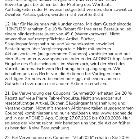
Bewertungen, bei denen bei der Prüfung des Wortlauts
Auffälligkeiten oder Hinweise festgestellt werden, die insoweit zu
Zweifeln Anlass geben, werden nicht veröffentlicht.
12: Nur für Neukunden mit Kundenkonto. Mit dem Gutscheincode
"10NEU26" erhalten Sie 10 % Rabatt für Ihre erste Bestellung, ab
einem Mindestbestellwert von 49 € (Warenkorbwert). Nicht
anwendbar auf rezeptpflichtige Artikel, Bücher,
Säuglingsanfangsnahrung und Versandkosten sowie bei
Bestellungen über Vergleichsportale. Nicht mit anderen
Aktionsvorteilen (ausgenommen Coupons) kombinierbar und nur
einzulösen unter www.aponeo.de oder in der APONEO App. Nach
Eingabe des Gutscheincodes im Warenkorb, wird der Wert des
Vorteils automatisch vom Rechnungsbetrag abgezogen. Wir
behalten uns das Recht vor, die Aktionen bei Vorliegen eines
wichtigen Grundes zu beenden oder ggf. mit einem anderen
Gutschein bzw. durch eine andere Aktion zu ersetzen.
21: Bei Verwendung des Coupons "Summer20" erhalten Sie 20 %
Rabatt auf viele Pierre Fabre-Produkte. Nicht anwendbar auf
rezeptpflichtige Artikel, Bücher, Säuglingsanfangsnahrung und
Versandkosten. Nicht mit anderen Aktionsvorteilen (ausgenommen
Coupons) kombinierbar und nur einzulösen unter www.aponeo.de
und in der APONEO App. Gültig: 27.07.2026 bis 09.08.2026. Nur
solange der Vorrat reicht. Wir behalten uns vor, die Aktion früher
zu beenden. Keine Barauszahlung.
22: Bei Verwendung des Coupons "Vital2026" erhalten Sie 20 %