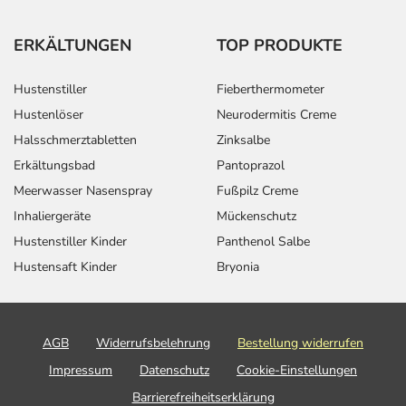
ERKÄLTUNGEN
TOP PRODUKTE
Hustenstiller
Fieberthermometer
Hustenlöser
Neurodermitis Creme
Halsschmerztabletten
Zinksalbe
Erkältungsbad
Pantoprazol
Meerwasser Nasenspray
Fußpilz Creme
Inhaliergeräte
Mückenschutz
Hustenstiller Kinder
Panthenol Salbe
Hustensaft Kinder
Bryonia
AGB
Widerrufsbelehrung
Bestellung widerrufen
Impressum
Datenschutz
Cookie-Einstellungen
Barrierefreiheitserklärung