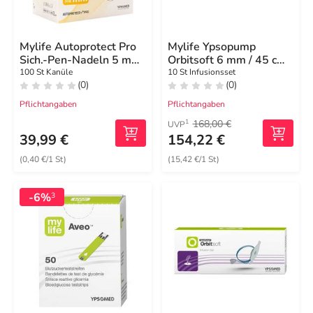
Mylife Autoprotect Pro
Mylife Ypsopump
Sich.-Pen-Nadeln 5 mm
Orbitsoft 6 mm / 45 cm
31 G
Infusionsset
100 St Kanüle
10 St Infusionsset
(0)
(0)
Pflichtangaben
Pflichtangaben
168,00 €
1
UVP
39,99 €
154,22 €
(0,40 €/1 St)
(15,42 €/1 St)
-6%
3