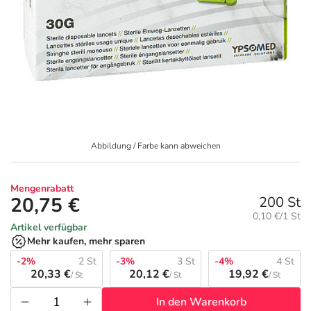
Geschenkideen
Fragen und Antworten
5% Extra Cash
Diabetes
Aktuelle Coupons
Kontakt
Avene & Ducray Deals
Körperpflege & Kosmetik
7
Ratgeber
Eucerin Deals
Liebe & Erotik
Summer SALE
Abbildung / Farbe kann abweichen
Beliebte Beiträge
Evolsin Deals
Mutter & Kind
Reiseapotheke
Mengenrabatt
E-Rezept einlösen
Frontline & Frontpro Deals
Nahrungsergänzung
Insektenschutz
20,75 €
200 St
Grundpreis:
0,10 €/1 St
Artikel verfügbar
E-Rezept App
Nattermann Deals
Natur & Homöopathie
Sonnenpflege
Mehr kaufen, mehr sparen
-2%
2 St
-3%
3 St
-4%
4 St
R(h)ein Nutrition Deals
Sanitätshaus
Sommerpflege für Haar und Kopfhaut
20,33 €
20,12 €
19,92 €
/ St
/ St
/ St
In den Warenkorb