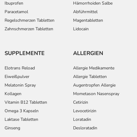
Ibuprofen
Hämorrhoiden Salbe
Paracetamol
Abführmittel
Regelschmerzen Tabletten
Magentabletten
Zahnschmerzen Tabletten
Lidocain
SUPPLEMENTE
ALLERGIEN
Elotrans Reload
Allergie Medikamente
Eiweißpulver
Allergie Tabletten
Melatonin Spray
Augentropfen Allergie
Kollagen
Mometason Nasenspray
Vitamin B12 Tabletten
Cetirizin
Omega 3 Kapseln
Levocetirizin
Laktase Tabletten
Loratadin
Ginseng
Desloratadin