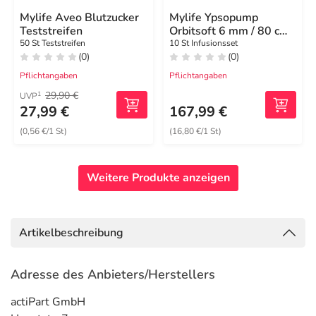
Mylife Aveo Blutzucker
Mylife Ypsopump
Teststreifen
Orbitsoft 6 mm / 80 cm
Infusionsset
50 St Teststreifen
10 St Infusionsset
(0)
(0)
Pflichtangaben
Pflichtangaben
29,90 €
1
UVP
27,99 €
167,99 €
(0,56 €/1 St)
(16,80 €/1 St)
Weitere Produkte anzeigen
Artikelbeschreibung
Adresse des Anbieters/Herstellers
actiPart GmbH