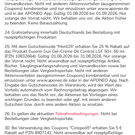
Versandkosten. Nicht mit anderen Aktionsvorteilen (ausgenommen
Coupons) kombinierbar und nur einzulösen unter www.aponeo.de
und in der APONEO App. Gültig: 01.08.2026 bis 01.09.2026. Nur
solange der Vorrat reicht. Wir behalten uns vor, die Aktion früher
zu beenden. Keine Barauszahlung.
24: Gratislieferung innerhalb Deutschlands bei Bestellung mit
rezeptpflichtigen Produkten.
25: Mit dem Gutscheincode "Merit25" erhalten Sie 25 % Rabatt auf
das Produkt Eucerin Sun Gel-Creme Oil Control LSF 50+, 50 ml
(PZN 10832664). Gültig: 01.08.2026 bis 31.08.2026. Nur solange
der Vorrat reicht. Nicht anwendbar auf rezeptpflichtige Artikel,
Bücher, Säuglingsanfangsnahrung und Versandkosten sowie bei
Bestellungen über Vergleichsportale. Nicht mit anderen
Aktionsvorteilen (ausgenommen Coupons) kombinierbar und nur
einzulösen unter www.aponeo.de oder in der APONEO App. Nach
Eingabe des Gutscheincodes im Warenkorb, wird der Wert des
Vorteils automatisch vom Rechnungsbetrag abgezogen. Wir
behalten uns das Recht vor, die Aktionen bei Vorliegen eines
wichtigen Grundes zu beenden oder ggf. mit einem anderen
Gutschein bzw. durch eine andere Aktion zu ersetzen.
26: Es gelten die aktuellen
Teilnahmebedingungen
. Nicht bei
Bestellungen über Vergleichsportale.
30: Bei Verwendung des Coupons "Ciclopoli5" erhalten Sie 5 €
Rabatt auf PZN 8907142. Nicht anwendbar auf rezeptpflichtige