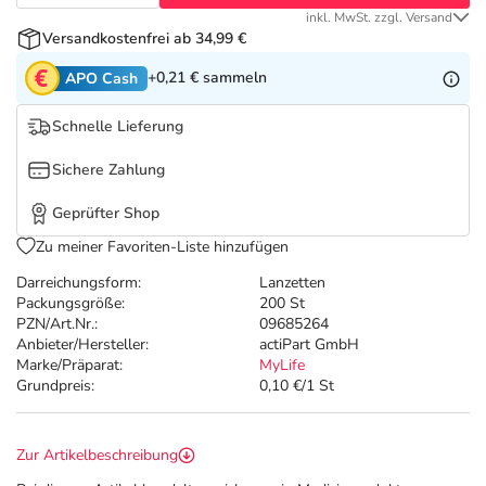
Refluthin, Lasea & Carmenthin Deals
Sport & Fitness
Täglich gut versorgt
inkl. MwSt. zzgl. Versand
Versandkostenfrei ab 34,99 €
Salus Deals
Tierapotheke
+0,21 €
sammeln
APO Cash
Vitamine & Mineralstoffe
Schnelle Lieferung
Sichere Zahlung
Marken
Geprüfter Shop
Zu meiner Favoriten-Liste hinzufügen
Darreichungsform:
Lanzetten
Packungsgröße:
200 St
PZN/Art.Nr.:
09685264
Anbieter/Hersteller:
actiPart GmbH
Marke/Präparat:
MyLife
Grundpreis:
0,10 €/1 St
Zur Artikelbeschreibung