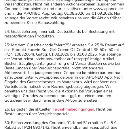
Versandkosten. Nicht mit anderen Aktionsvorteilen (ausgenommen
Coupons) kombinierbar und nur einzulösen unter www.aponeo.de
und in der APONEO App. Gültig: 01.08.2026 bis 01.09.2026. Nur
solange der Vorrat reicht. Wir behalten uns vor, die Aktion früher
zu beenden. Keine Barauszahlung.
24: Gratislieferung innerhalb Deutschlands bei Bestellung mit
rezeptpflichtigen Produkten.
25: Mit dem Gutscheincode "Merit25" erhalten Sie 25 % Rabatt auf
das Produkt Eucerin Sun Gel-Creme Oil Control LSF 50+, 50 ml
(PZN 10832664). Gültig: 01.08.2026 bis 31.08.2026. Nur solange
der Vorrat reicht. Nicht anwendbar auf rezeptpflichtige Artikel,
Bücher, Säuglingsanfangsnahrung und Versandkosten sowie bei
Bestellungen über Vergleichsportale. Nicht mit anderen
Aktionsvorteilen (ausgenommen Coupons) kombinierbar und nur
einzulösen unter www.aponeo.de oder in der APONEO App. Nach
Eingabe des Gutscheincodes im Warenkorb, wird der Wert des
Vorteils automatisch vom Rechnungsbetrag abgezogen. Wir
behalten uns das Recht vor, die Aktionen bei Vorliegen eines
wichtigen Grundes zu beenden oder ggf. mit einem anderen
Gutschein bzw. durch eine andere Aktion zu ersetzen.
26: Es gelten die aktuellen
Teilnahmebedingungen
. Nicht bei
Bestellungen über Vergleichsportale.
30: Bei Verwendung des Coupons "Ciclopoli5" erhalten Sie 5 €
Rabatt auf PZN 8907142. Nicht anwendbar auf rezeptpflichtige