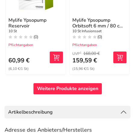
Mylife Ypsopump
Mylife Ypsopump
Reservoir
Orbitsoft 6 mm / 80 cm
Infusionsset
10 St
10 St Infusionsset
(0)
(0)
Pflichtangaben
Pflichtangaben
168,00 €
1
UVP
60,99 €
159,59 €
(6,10 €/1 St)
(15,96 €/1 St)
Weitere Produkte anzeigen
Artikelbeschreibung
Adresse des Anbieters/Herstellers