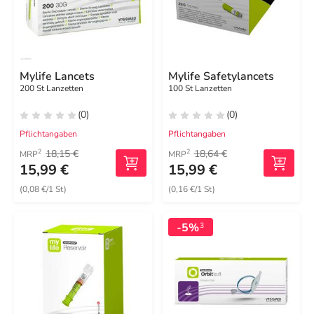
Mylife Lancets
Mylife Safetylancets
200 St Lanzetten
100 St Lanzetten
(0)
(0)
Pflichtangaben
Pflichtangaben
18,15 €
18,64 €
2
2
MRP
MRP
15,99 €
15,99 €
(0,08 €/1 St)
(0,16 €/1 St)
-5%
3