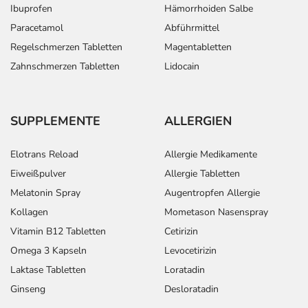
Ibuprofen
Hämorrhoiden Salbe
Paracetamol
Abführmittel
Regelschmerzen Tabletten
Magentabletten
Zahnschmerzen Tabletten
Lidocain
SUPPLEMENTE
ALLERGIEN
Elotrans Reload
Allergie Medikamente
Eiweißpulver
Allergie Tabletten
Melatonin Spray
Augentropfen Allergie
Kollagen
Mometason Nasenspray
Vitamin B12 Tabletten
Cetirizin
Omega 3 Kapseln
Levocetirizin
Laktase Tabletten
Loratadin
Ginseng
Desloratadin