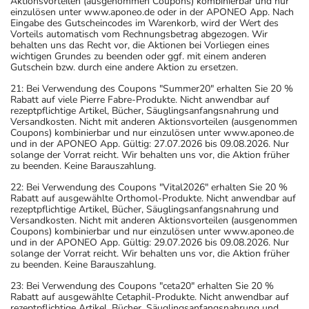
Aktionsvorteilen (ausgenommen Coupons) kombinierbar und nur
einzulösen unter www.aponeo.de oder in der APONEO App. Nach
Eingabe des Gutscheincodes im Warenkorb, wird der Wert des
Vorteils automatisch vom Rechnungsbetrag abgezogen. Wir
behalten uns das Recht vor, die Aktionen bei Vorliegen eines
wichtigen Grundes zu beenden oder ggf. mit einem anderen
Gutschein bzw. durch eine andere Aktion zu ersetzen.
21: Bei Verwendung des Coupons "Summer20" erhalten Sie 20 %
Rabatt auf viele Pierre Fabre-Produkte. Nicht anwendbar auf
rezeptpflichtige Artikel, Bücher, Säuglingsanfangsnahrung und
Versandkosten. Nicht mit anderen Aktionsvorteilen (ausgenommen
Coupons) kombinierbar und nur einzulösen unter www.aponeo.de
und in der APONEO App. Gültig: 27.07.2026 bis 09.08.2026. Nur
solange der Vorrat reicht. Wir behalten uns vor, die Aktion früher
zu beenden. Keine Barauszahlung.
22: Bei Verwendung des Coupons "Vital2026" erhalten Sie 20 %
Rabatt auf ausgewählte Orthomol-Produkte. Nicht anwendbar auf
rezeptpflichtige Artikel, Bücher, Säuglingsanfangsnahrung und
Versandkosten. Nicht mit anderen Aktionsvorteilen (ausgenommen
Coupons) kombinierbar und nur einzulösen unter www.aponeo.de
und in der APONEO App. Gültig: 29.07.2026 bis 09.08.2026. Nur
solange der Vorrat reicht. Wir behalten uns vor, die Aktion früher
zu beenden. Keine Barauszahlung.
23: Bei Verwendung des Coupons "ceta20" erhalten Sie 20 %
Rabatt auf ausgewählte Cetaphil-Produkte. Nicht anwendbar auf
rezeptpflichtige Artikel, Bücher, Säuglingsanfangsnahrung und