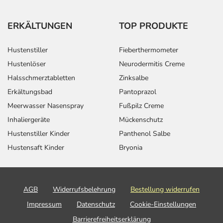
ERKÄLTUNGEN
TOP PRODUKTE
Hustenstiller
Fieberthermometer
Hustenlöser
Neurodermitis Creme
Halsschmerztabletten
Zinksalbe
Erkältungsbad
Pantoprazol
Meerwasser Nasenspray
Fußpilz Creme
Inhaliergeräte
Mückenschutz
Hustenstiller Kinder
Panthenol Salbe
Hustensaft Kinder
Bryonia
AGB
Widerrufsbelehrung
Bestellung widerrufen
Impressum
Datenschutz
Cookie-Einstellungen
Barrierefreiheitserklärung