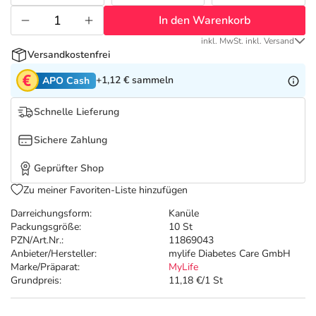
Refluthin, Lasea & Carmenthin Deals
Sport & Fitness
Täglich gut versorgt
In den Warenkorb
Salus Deals
Tierapotheke
inkl. MwSt. inkl. Versand
Versandkostenfrei
+1,12 €
sammeln
APO Cash
Vitamine & Mineralstoffe
Schnelle Lieferung
Marken
Sichere Zahlung
Geprüfter Shop
Zu meiner Favoriten-Liste hinzufügen
Darreichungsform:
Kanüle
Packungsgröße:
10 St
PZN/Art.Nr.:
11869043
Anbieter/Hersteller:
mylife Diabetes Care GmbH
Marke/Präparat:
MyLife
Grundpreis:
11,18 €/1 St