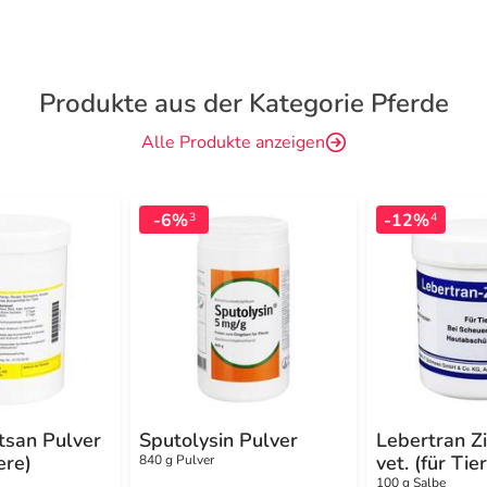
Produkte aus der Kategorie Pferde
Alle Produkte anzeigen
-6%
-12%
3
4
san Pulver
Sputolysin Pulver
Lebertran Z
ere)
vet. (für Tie
840 g Pulver
100 g Salbe