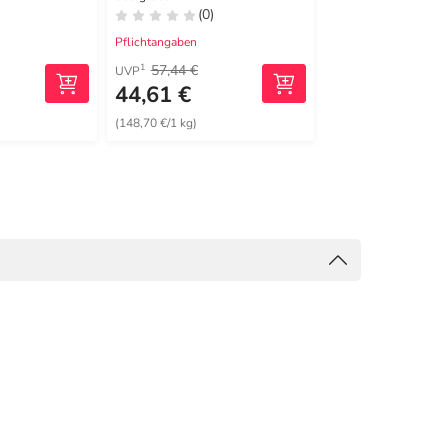
(0)
(0)
Pflichtangaben
Pflichtangaben
57,44 €
16,83 €
1
1
UVP
UVP
44,61 €
15,29 €
(148,70 €/1 kg)
(101,93 €/1 kg)