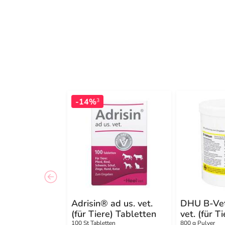
-14%
3
Adrisin® ad us. vet.
DHU B-Vet
(für Tiere) Tabletten
vet. (für Ti
100 St Tabletten
800 g Pulver