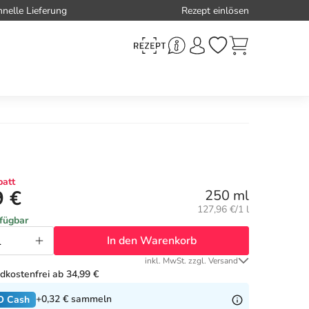
hnelle Lieferung
Rezept einlösen
att
9 €
250 ml
Grundpreis:
127,96 €/1 l
rfügbar
In den Warenkorb
inkl. MwSt. zzgl. Versand
dkostenfrei ab 34,99 €
+0,32 €
sammeln
O Cash