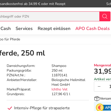
sandkostenfrei ab 34.99 € oder mit Rezept
Sc
 Cash
Services
Rezept einlösen
APO Cash Deals
oo für Pferde
ferde, 250 ml
Mengenrab
Darreichungsform:
Shampoo
31,9
Packungsgröße:
250 ml
PZN/Art.Nr.:
11870141
Artikel ve
Anbieter/Hersteller:
Biologische Heilmittel
Heel GmbH
Marke/Präparat:
Ichtho Vet
Grundpreis:
127,96 €/1 l
Versan
AP
Intensiv-Pflege für strapazierte