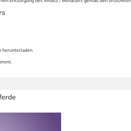
rnen.Entsorgung des Inhalts / Behälters gemäß den örtlichen/r
rs
n herunterladen.
timmt.
ferde