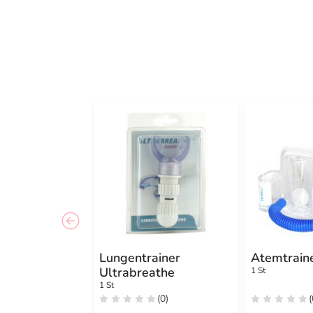
Lungentrainer
Atemtraine
Ultrabreathe
1 St
1 St
(0)
(