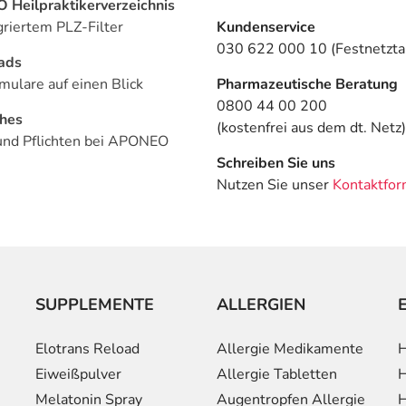
Heilpraktikerverzeichnis
griertem PLZ-Filter
Kundenservice
030 622 000 10 (Festnetztar
ads
mulare auf einen Blick
Pharmazeutische Beratung
0800 44 00 200
ches
(kostenfrei aus dem dt. Netz)
und Pflichten bei APONEO
Schreiben Sie uns
Nutzen Sie unser
Kontaktfor
SUPPLEMENTE
ALLERGIEN
Elotrans Reload
Allergie Medikamente
H
Eiweißpulver
Allergie Tabletten
H
Melatonin Spray
Augentropfen Allergie
H