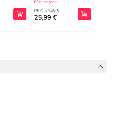
Pflichtangaben
Pflichtangaben
34,80 €
104,42 €
2
2
MRP
MRP
25,99 €
90,78 €