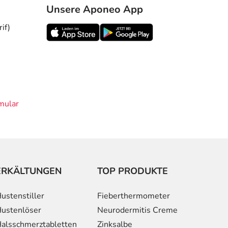
Unsere Aponeo App
if)
mular
ERKÄLTUNGEN
TOP PRODUKTE
ustenstiller
Fieberthermometer
ustenlöser
Neurodermitis Creme
alsschmerztabletten
Zinksalbe