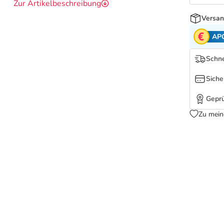
Zur Artikelbeschreibung
Versan
AP
Schne
Siche
Geprü
Zu mein