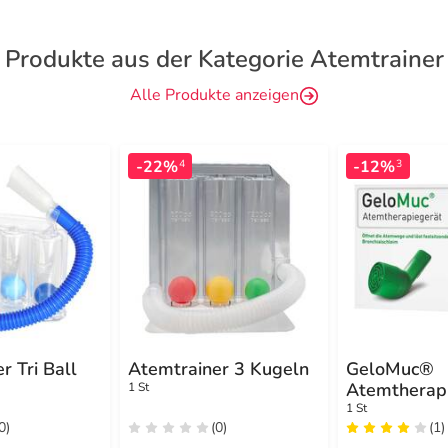
Produkte aus der Kategorie Atemtrainer
Alle Produkte anzeigen
-22%
-12%
4
3
r Tri Ball
Atemtrainer 3 Kugeln
GeloMuc®
Atemtherap
1 St
1 St
0)
(0)
(1)