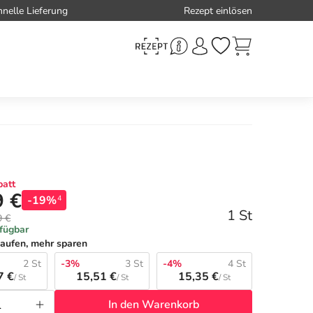
hnelle Lieferung
Rezept einlösen
att
9 €
-19%
4
1 St
9 €
rfügbar
aufen, mehr sparen
2 St
-3%
3 St
-4%
4 St
7 €
15,51 €
15,35 €
/ St
/ St
/ St
In den Warenkorb