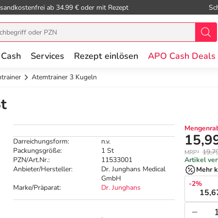
sandkostenfrei ab 34.99 € oder mit Rezept
Sc
 Cash
Services
Rezept einlösen
APO Cash Deals
trainer
Atemtrainer 3 Kugeln
t
Mengenrab
15,9
Darreichungsform:
n.v.
Packungsgröße:
1 St
19,7
MRP²
PZN/Art.Nr.:
11533001
Artikel ve
Anbieter/Hersteller:
Dr. Junghans Medical
Mehr k
GmbH
-2%
Marke/Präparat:
Dr. Junghans
15,6