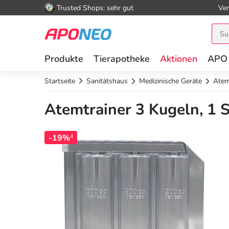
Trusted Shops: sehr gut
Ver
Produkte
Tierapotheke
Aktionen
APO
Startseite
Sanitätshaus
Medizinische Geräte
Atem
Atemtrainer 3 Kugeln, 1 S
-19%
4