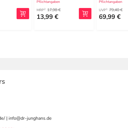
Pflichtangaben
Pflichtangaben
17,98 €
79,40 €
2
1
MRP
UVP
13,99 €
69,99 €
rs
de/ | info@dr-junghans.de