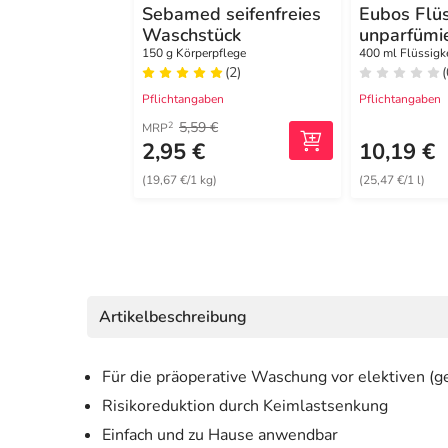
Sebamed seifenfreies
Eubos Flüs
Waschstück
unparfümi
Nachfüllbe
150 g Körperpflege
400 ml Flüssigk
(2)
(
Pflichtangaben
Pflichtangaben
5,59 €
2
MRP
2,95 €
10,19 €
(19,67 €/1 kg)
(25,47 €/1 l)
Artikelbeschreibung
Für die präoperative Waschung vor elektiven (ge
Risikoreduktion durch Keimlastsenkung
Einfach und zu Hause anwendbar