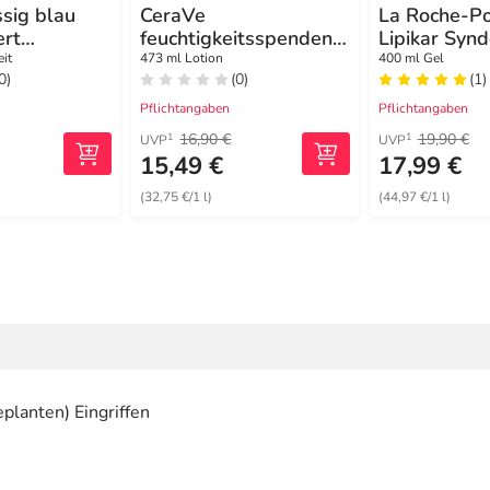
sig blau
CeraVe
La Roche-P
ert
feuchtigkeitsspendend
Lipikar Syn
utel
e Reinigungslotion
Reinigungs
eit
473 ml Lotion
400 ml Gel
0)
(0)
(1)
Pflichtangaben
Pflichtangaben
16,90 €
19,90 €
1
1
UVP
UVP
15,49 €
17,99 €
(32,75 €/1 l)
(44,97 €/1 l)
planten) Eingriffen