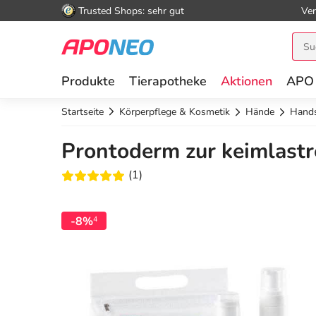
Trusted Shops: sehr gut
Ver
Produkte
Tierapotheke
Aktionen
APO
Startseite
Körperpflege & Kosmetik
Hände
Hands
Prontoderm zur keimlast
(1)
-8%
4