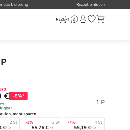
hnelle Lieferung
Rezept einlösen
 P
att
9 €
-8%
4
1 P
5 €
rfügbar
aufen, mehr sparen
2 St
-3%
3 St
-4%
4 St
4 €
55,76 €
55,19 €
/ St
/ St
/ St