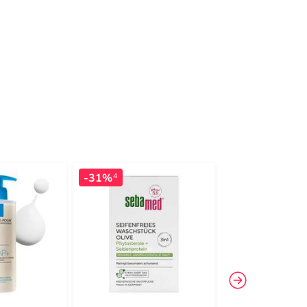
-31%
-17%
4
4