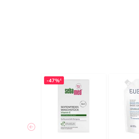
-47%
4