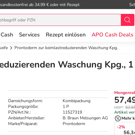
sandkostenfrei ab 34.99 € oder mit Rezept
Sc
 Cash
Services
Rezept einlösen
APO Cash Deals
eife
Prontoderm zur keimlastreduzierenden Waschung Kpg.
reduzierenden Waschung Kpg., 1
Mengenrab
57,4
Darreichungsform:
Kombipackung
Packungsgröße:
1 P
62,6
MRP²
PZN/Art.Nr.:
11527319
Artikel ve
Anbieter/Hersteller:
B. Braun Melsungen AG
Mehr k
Marke/Präparat:
Prontoderm
-2%
56,3