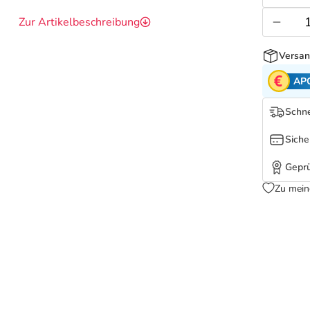
Zur Artikelbeschreibung
Versan
AP
Schne
Siche
Geprü
Zu mein