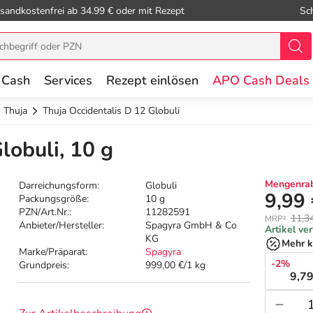
sandkostenfrei ab 34.99 € oder mit Rezept
Sc
 Cash
Services
Rezept einlösen
APO Cash Deals
Thuja
Thuja Occidentalis D 12 Globuli
lobuli, 10 g
Mengenrab
Darreichungsform:
Globuli
9,99
Packungsgröße:
10 g
PZN/Art.Nr.:
11282591
11,3
MRP²
Anbieter/Hersteller:
Spagyra GmbH & Co
Artikel ve
KG
Mehr k
Marke/Präparat:
Spagyra
-2%
Grundpreis:
999,00 €/1 kg
9,79