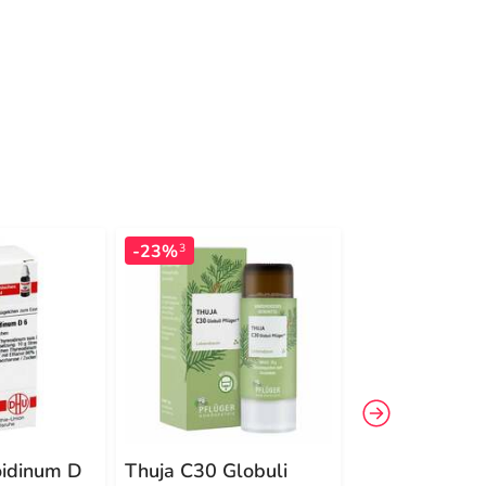
-23%
-17%
3
4
idinum D
Thuja C30 Globuli
DHU Thuja C