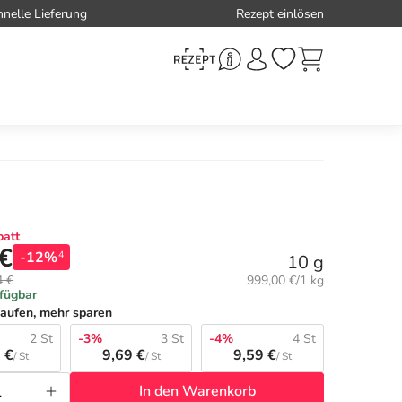
hnelle Lieferung
Rezept einlösen
att
 €
-12%
4
10 g
Grundpreis:
4 €
999,00 €/1 kg
rfügbar
aufen, mehr sparen
2 St
-3%
3 St
-4%
4 St
 €
9,69 €
9,59 €
/ St
/ St
/ St
In den Warenkorb