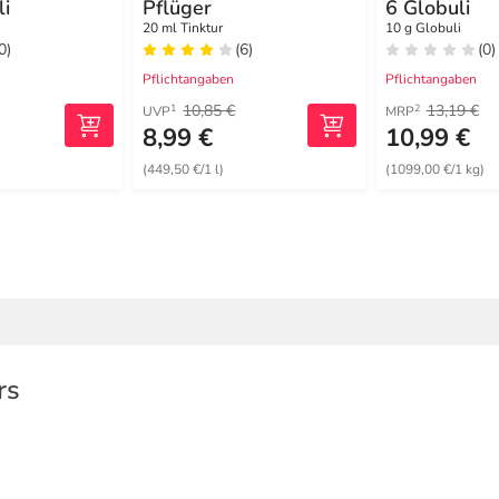
li
Pflüger
6 Globuli
20 ml Tinktur
10 g Globuli
0)
(6)
(0)
Pflichtangaben
Pflichtangaben
10,85 €
13,19 €
1
2
UVP
MRP
8,99 €
10,99 €
)
(449,50 €/1 l)
(1099,00 €/1 kg)
rs