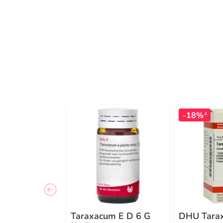
-18%
4
Taraxacum E D 6 G
DHU Tara