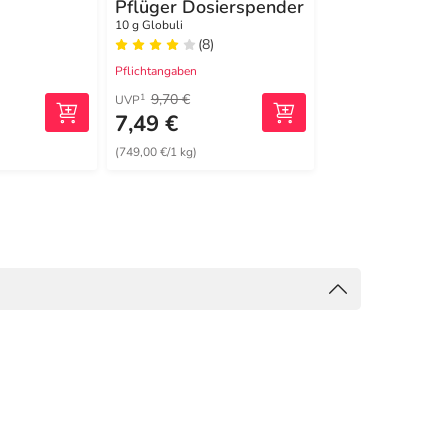
Pflüger Dosierspender
Globuli
10 g Globuli
10 g Globuli
(8)
(0)
Pflichtangaben
Pflichtangaben
9,70 €
20,50 €
1
2
UVP
MRP
7,49 €
16,99 €
(749,00 €/1 kg)
(1699,00 €/1 kg)