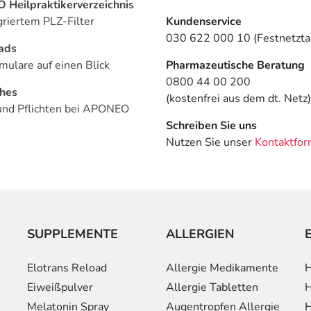
Heilpraktikerverzeichnis
griertem PLZ-Filter
Kundenservice
030 622 000 10 (Festnetztar
ads
mulare auf einen Blick
Pharmazeutische Beratung
0800 44 00 200
ches
(kostenfrei aus dem dt. Netz)
und Pflichten bei APONEO
Schreiben Sie uns
Nutzen Sie unser
Kontaktfor
SUPPLEMENTE
ALLERGIEN
Elotrans Reload
Allergie Medikamente
H
Eiweißpulver
Allergie Tabletten
H
Melatonin Spray
Augentropfen Allergie
H