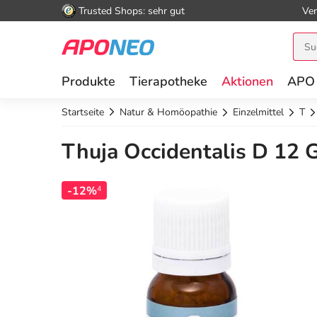
Trusted Shops: sehr gut
Ver
Produkte
Tierapotheke
Aktionen
APO
Startseite
Natur & Homöopathie
Einzelmittel
T
Thuja Occidentalis D 12 G
-12%
4