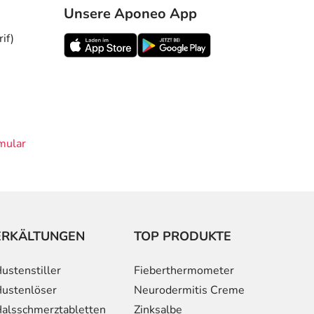
Unsere Aponeo App
if)
mular
ERKÄLTUNGEN
TOP PRODUKTE
ustenstiller
Fieberthermometer
ustenlöser
Neurodermitis Creme
alsschmerztabletten
Zinksalbe