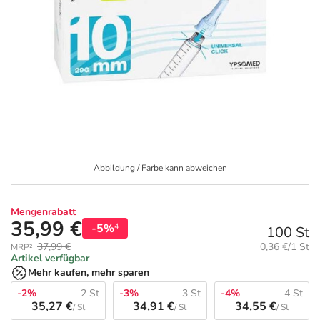
Geschenkideen
Fragen und Antworten
5% Extra Cash
Diabetes
Aktuelle Coupons
Kontakt
Avene & Ducray Deals
Körperpflege & Kosmetik
7
Ratgeber
Eucerin Deals
Liebe & Erotik
Summer SALE
Beliebte Beiträge
Evolsin Deals
Mutter & Kind
Reiseapotheke
Abbildung / Farbe kann abweichen
E-Rezept einlösen
Frontline & Frontpro Deals
Nahrungsergänzung
Insektenschutz
Mengenrabatt
35,99 €
-5%
4
100 St
E-Rezept App
Nattermann Deals
Natur & Homöopathie
Sonnenpflege
Grundpreis:
37,99 €
0,36 €/1 St
MRP²
Artikel verfügbar
Mehr kaufen, mehr sparen
R(h)ein Nutrition Deals
Sanitätshaus
Sommerpflege für Haar und Kopfhaut
-2%
2 St
-3%
3 St
-4%
4 St
35,27 €
34,91 €
34,55 €
/ St
/ St
/ St