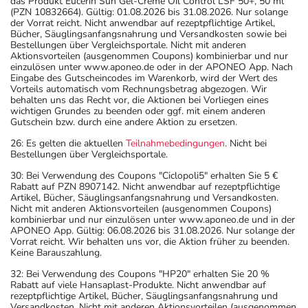
das Produkt Eucerin Sun Gel-Creme Oil Control LSF 50+, 50 ml
(PZN 10832664). Gültig: 01.08.2026 bis 31.08.2026. Nur solange
der Vorrat reicht. Nicht anwendbar auf rezeptpflichtige Artikel,
Bücher, Säuglingsanfangsnahrung und Versandkosten sowie bei
Bestellungen über Vergleichsportale. Nicht mit anderen
Aktionsvorteilen (ausgenommen Coupons) kombinierbar und nur
einzulösen unter www.aponeo.de oder in der APONEO App. Nach
Eingabe des Gutscheincodes im Warenkorb, wird der Wert des
Vorteils automatisch vom Rechnungsbetrag abgezogen. Wir
behalten uns das Recht vor, die Aktionen bei Vorliegen eines
wichtigen Grundes zu beenden oder ggf. mit einem anderen
Gutschein bzw. durch eine andere Aktion zu ersetzen.
26: Es gelten die aktuellen
Teilnahmebedingungen
. Nicht bei
Bestellungen über Vergleichsportale.
30: Bei Verwendung des Coupons "Ciclopoli5" erhalten Sie 5 €
Rabatt auf PZN 8907142. Nicht anwendbar auf rezeptpflichtige
Artikel, Bücher, Säuglingsanfangsnahrung und Versandkosten.
Nicht mit anderen Aktionsvorteilen (ausgenommen Coupons)
kombinierbar und nur einzulösen unter www.aponeo.de und in der
APONEO App. Gültig: 06.08.2026 bis 31.08.2026. Nur solange der
Vorrat reicht. Wir behalten uns vor, die Aktion früher zu beenden.
Keine Barauszahlung.
32: Bei Verwendung des Coupons "HP20" erhalten Sie 20 %
Rabatt auf viele Hansaplast-Produkte. Nicht anwendbar auf
rezeptpflichtige Artikel, Bücher, Säuglingsanfangsnahrung und
Versandkosten. Nicht mit anderen Aktionsvorteilen (ausgenommen