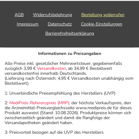
AGB
Widerrufsbelehrung
Bestellung widerrufen
Impressum
Datenschutz
Cookie-Einstellungen
Barrierefreiheitserklärung
Informationen zu Preisangaben
Alle Preise inkl. gesetzlicher Mehrwertsteuer, gegebenenfalls
zuzüglich 3,99 €
Versandkosten
, ab 34,99 € Bestellwert
versandkostenfrei innerhalb Deutschlands.
(Lieferung nach Österreich: 4,95 € Versandkosten unabhängig vom
Bestellwert)
1: Unverbindliche Preisempfehlung des Herstellers (UVP)
2:
MediPreis-Referenzpreis (MRP)
: der höchste Verkaufspreis, den
die Arzneimittel-Preisvergleichsseite www.medipreis.de für dieses
Produkt ausweist (Stand: 10.08.2026). Produktpreise können sich
zwischenzeitlich geändert und damit die Rangfolge der
Versandapotheken geändert haben.
3: Preisvorteil bezogen auf die UVP des Herstellers