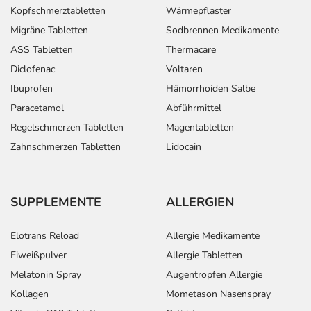
Kopfschmerztabletten
Wärmepflaster
Migräne Tabletten
Sodbrennen Medikamente
ASS Tabletten
Thermacare
Diclofenac
Voltaren
Ibuprofen
Hämorrhoiden Salbe
Paracetamol
Abführmittel
Regelschmerzen Tabletten
Magentabletten
Zahnschmerzen Tabletten
Lidocain
SUPPLEMENTE
ALLERGIEN
Elotrans Reload
Allergie Medikamente
Eiweißpulver
Allergie Tabletten
Melatonin Spray
Augentropfen Allergie
Kollagen
Mometason Nasenspray