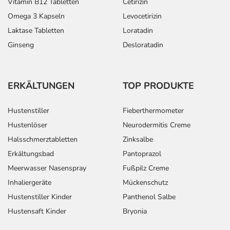
Vitamin B12 Tabletten
Cetirizin
Omega 3 Kapseln
Levocetirizin
Laktase Tabletten
Loratadin
Ginseng
Desloratadin
ERKÄLTUNGEN
TOP PRODUKTE
Hustenstiller
Fieberthermometer
Hustenlöser
Neurodermitis Creme
Halsschmerztabletten
Zinksalbe
Erkältungsbad
Pantoprazol
Meerwasser Nasenspray
Fußpilz Creme
Inhaliergeräte
Mückenschutz
Hustenstiller Kinder
Panthenol Salbe
Hustensaft Kinder
Bryonia