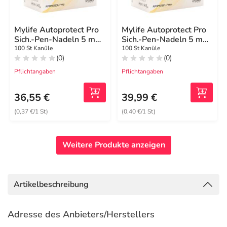
Mylife Autoprotect Pro
Mylife Autoprotect Pro
Sich.-Pen-Nadeln 5 mm
Sich.-Pen-Nadeln 5 mm
31 G
31 G
100 St Kanüle
100 St Kanüle
(0)
(0)
Pflichtangaben
Pflichtangaben
36,55 €
39,99 €
(0,37 €/1 St)
(0,40 €/1 St)
Weitere Produkte anzeigen
Artikelbeschreibung
Adresse des Anbieters/Herstellers