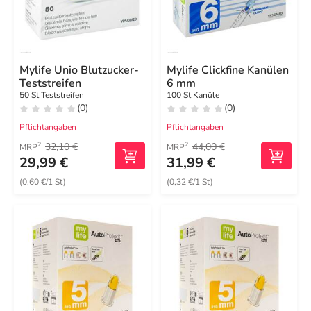
Mylife Unio Blutzucker-
Mylife Clickfine Kanülen
Teststreifen
6 mm
50 St Teststreifen
100 St Kanüle
(0)
(0)
Pflichtangaben
Pflichtangaben
32,10 €
44,00 €
2
2
MRP
MRP
29,99 €
31,99 €
(0,60 €/1 St)
(0,32 €/1 St)