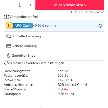
Refluthin, Lasea & Carmenthin Deals
Sport & Fitness
Täglich gut versorgt
In den Warenkorb
inkl. MwSt. inkl. Versand
Salus Deals
Tierapotheke
Versandkostenfrei
+0,36 €
sammeln
APO Cash
Vitamine & Mineralstoffe
Schnelle Lieferung
Marken
Sichere Zahlung
Geprüfter Shop
Zu meiner Favoriten-Liste hinzufügen
Darreichungsform:
Kanüle
Packungsgröße:
100 St
PZN/Art.Nr.:
11257736
Anbieter/Hersteller:
B2B Medical GmbH
Marke/Präparat:
MyLife
Grundpreis:
0,36 €/1 St