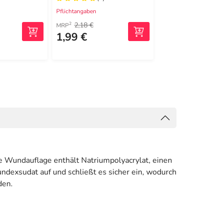
Pflichtangaben
Pflichtangaben
2,18 €
7,64 €
2
2
MRP
MRP
1,99 €
5,96 €
(0,06 €/1 St)
e Wundauflage enthält Natriumpolyacrylat, einen
ndexsudat auf und schließt es sicher ein, wodurch
den.