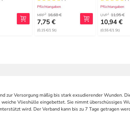
Pflichtangaben
Pflichtangaben
16,68 €
11,95 €
2
1
MRP
UVP
7,75 €
10,94 €
(0,15 €/1 St)
(0,55 €/1 St)
band zur Versorgung mäßig bis stark exsudierender Wunden. Di
ne weiche Vlieshülle eingebettet. Sie nimmt überschüssiges Wu
nterstützt wird. Der Verband kann bis zu 7 Tage getragen wer