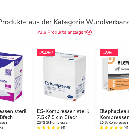
Produkte aus der Kategorie Wundverban
Alle Produkte anzeigen
-54%
-8%
4
3
ssen steril
ES-Kompressen steril
Blephaclea
8fach
7,5x7,5 cm 8fach
Kompressen 
ssen
25X2 St Kompressen
20 St Kompressen
5)
(4)
(4)