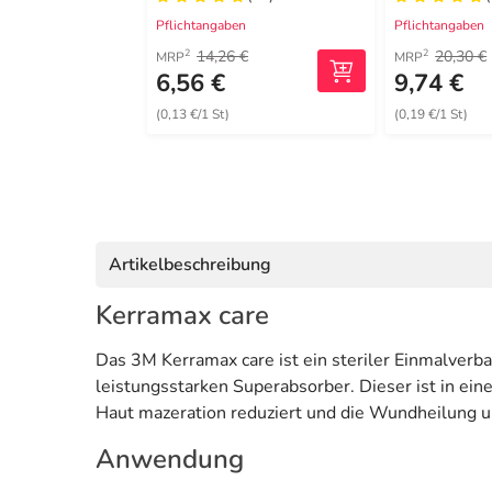
Pflichtangaben
Pflichtangaben
14,26 €
20,30 €
2
2
MRP
MRP
6,56 €
9,74 €
(0,13 €/1 St)
(0,19 €/1 St)
Artikelbeschreibung
Kerramax care
Das 3M Kerramax care ist ein steriler Einmalver
leistungsstarken Superabsorber. Dieser ist in ei
Haut mazeration reduziert und die Wundheilung u
Anwendung