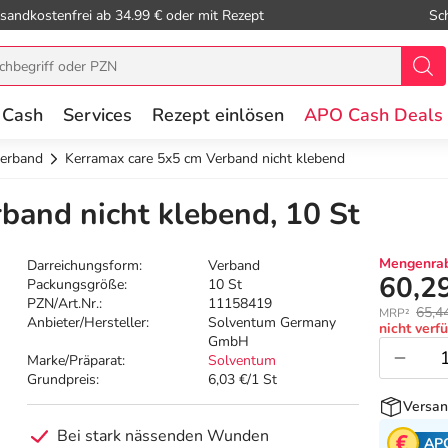
sandkostenfrei ab 34.99 € oder mit Rezept
Sc
 Cash
Services
Rezept einlösen
APO Cash Deals
erband
Kerramax care 5x5 cm Verband nicht klebend
band nicht klebend, 10 St
Mengenrab
Darreichungsform:
Verband
60,2
Packungsgröße:
10 St
PZN/Art.Nr.:
11158419
65,4
MRP²
Anbieter/Hersteller:
Solventum Germany
nicht verf
GmbH
Marke/Präparat:
Solventum
Grundpreis:
6,03 €/1 St
Versan
Bei stark nässenden Wunden
AP