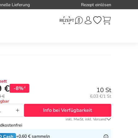
hnelle Lieferung
Rezept einlösen
att
9 €
-8%
4
10 St
Grundpreis:
4 €
6,03 €/1 St
ügbar
Info bei Verfügbarkeit
inkl. MwSt. inkl. Versand
dkostenfrei
+0,60 €
sammeln
O Cash