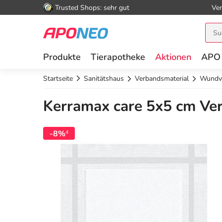
Trusted Shops: sehr gut
Ver
Produkte
Tierapotheke
Aktionen
APO
Startseite
Sanitätshaus
Verbandsmaterial
Wundv
Kerramax care 5x5 cm Ver
-8%
4