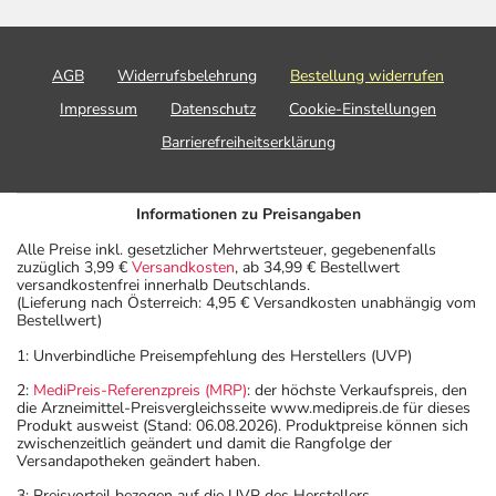
AGB
Widerrufsbelehrung
Bestellung widerrufen
Impressum
Datenschutz
Cookie-Einstellungen
Barrierefreiheitserklärung
Informationen zu Preisangaben
Alle Preise inkl. gesetzlicher Mehrwertsteuer, gegebenenfalls
zuzüglich 3,99 €
Versandkosten
, ab 34,99 € Bestellwert
versandkostenfrei innerhalb Deutschlands.
(Lieferung nach Österreich: 4,95 € Versandkosten unabhängig vom
Bestellwert)
1: Unverbindliche Preisempfehlung des Herstellers (UVP)
2:
MediPreis-Referenzpreis (MRP)
: der höchste Verkaufspreis, den
die Arzneimittel-Preisvergleichsseite www.medipreis.de für dieses
Produkt ausweist (Stand: 06.08.2026). Produktpreise können sich
zwischenzeitlich geändert und damit die Rangfolge der
Versandapotheken geändert haben.
3: Preisvorteil bezogen auf die UVP des Herstellers