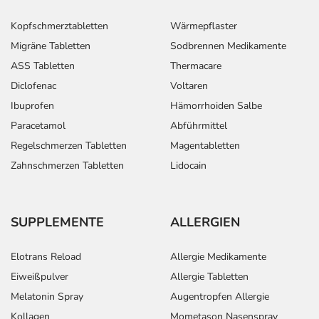
Kopfschmerztabletten
Wärmepflaster
Migräne Tabletten
Sodbrennen Medikamente
ASS Tabletten
Thermacare
Diclofenac
Voltaren
Ibuprofen
Hämorrhoiden Salbe
Paracetamol
Abführmittel
Regelschmerzen Tabletten
Magentabletten
Zahnschmerzen Tabletten
Lidocain
SUPPLEMENTE
ALLERGIEN
Elotrans Reload
Allergie Medikamente
Eiweißpulver
Allergie Tabletten
Melatonin Spray
Augentropfen Allergie
Kollagen
Mometason Nasenspray