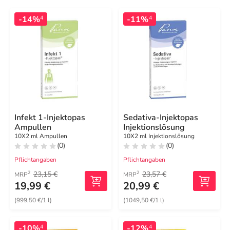
-14%
-11%
4
4
Infekt 1-Injektopas
Sedativa-Injektopas
Ampullen
Injektionslösung
10X2 ml Ampullen
10X2 ml Injektionslösung
(0)
(0)
Pflichtangaben
Pflichtangaben
23,15 €
23,57 €
2
2
MRP
MRP
19,99 €
20,99 €
(999,50 €/1 l)
(1049,50 €/1 l)
-10%
-12%
4
4