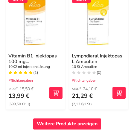
Vitamin B1 Injektopas
Lymphdiaral Injektopas
100 mg
L Ampullen
Injektionslösung
10X2 ml Injektionslösung
10 St Ampullen
(1)
(0)
Pflichtangaben
Pflichtangaben
15,50 €
24,10 €
2
2
MRP
MRP
13,99 €
21,29 €
(699,50 €/1 l)
(2,13 €/1 St)
Weitere Produkte anzeigen