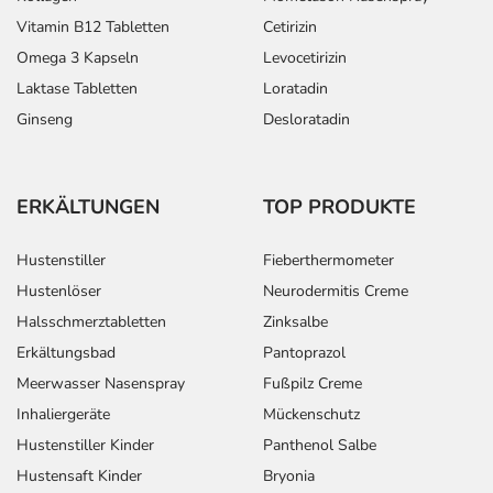
Vitamin B12 Tabletten
Cetirizin
Omega 3 Kapseln
Levocetirizin
Laktase Tabletten
Loratadin
Ginseng
Desloratadin
ERKÄLTUNGEN
TOP PRODUKTE
Hustenstiller
Fieberthermometer
Hustenlöser
Neurodermitis Creme
Halsschmerztabletten
Zinksalbe
Erkältungsbad
Pantoprazol
Meerwasser Nasenspray
Fußpilz Creme
Inhaliergeräte
Mückenschutz
Hustenstiller Kinder
Panthenol Salbe
Hustensaft Kinder
Bryonia