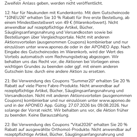
Zweifeln Anlass geben, werden nicht veröffentlicht.
12: Nur für Neukunden mit Kundenkonto. Mit dem Gutscheincode
"10NEU26" erhalten Sie 10 % Rabatt für Ihre erste Bestellung, ab
einem Mindestbestellwert von 49 € (Warenkorbwert). Nicht
anwendbar auf rezeptpflichtige Artikel, Bücher,
Säuglingsanfangsnahrung und Versandkosten sowie bei
Bestellungen über Vergleichsportale. Nicht mit anderen
Aktionsvorteilen (ausgenommen Coupons) kombinierbar und nur
einzulösen unter www.aponeo.de oder in der APONEO App. Nach
Eingabe des Gutscheincodes im Warenkorb, wird der Wert des
Vorteils automatisch vom Rechnungsbetrag abgezogen. Wir
behalten uns das Recht vor, die Aktionen bei Vorliegen eines
wichtigen Grundes zu beenden oder ggf. mit einem anderen
Gutschein bzw. durch eine andere Aktion zu ersetzen.
21: Bei Verwendung des Coupons "Summer20" erhalten Sie 20 %
Rabatt auf viele Pierre Fabre-Produkte. Nicht anwendbar auf
rezeptpflichtige Artikel, Bücher, Säuglingsanfangsnahrung und
Versandkosten. Nicht mit anderen Aktionsvorteilen (ausgenommen
Coupons) kombinierbar und nur einzulösen unter www.aponeo.de
und in der APONEO App. Gültig: 27.07.2026 bis 09.08.2026. Nur
solange der Vorrat reicht. Wir behalten uns vor, die Aktion früher
zu beenden. Keine Barauszahlung.
22: Bei Verwendung des Coupons "Vital2026" erhalten Sie 20 %
Rabatt auf ausgewählte Orthomol-Produkte. Nicht anwendbar auf
rezeptpflichtige Artikel, Bücher, Säuglingsanfangsnahrung und