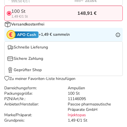
Refluthin, Lasea & Carmenthin Deals
Sport & Fitness
Täglich gut versorgt
MRP²
23,15 €
999,50 €/1 l
100 St
148,91 €
Salus Deals
Tierapotheke
1,49 €/1 St
Versandkostenfrei
Vitamine & Mineralstoffe
+1,49 €
sammeln
APO Cash
Schnelle Lieferung
Marken
Sichere Zahlung
Geprüfter Shop
Zu meiner Favoriten-Liste hinzufügen
Darreichungsform:
Ampullen
Packungsgröße:
100 St
PZN/Art.Nr.:
11146095
Anbieter/Hersteller:
Pascoe pharmazeutische
Präparate GmbH
Marke/Präparat:
Injektopas
Grundpreis:
1,49 €/1 St