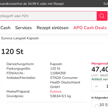
sandkostenfrei ab 34.99 € oder mit Rezept
Sc
 Cash
Services
Rezept einlösen
APO Cash Deals
Eunova Langzeit Kapseln
 120 St
Mengenrab
Darreichungsform:
Kapseln
47,4
Packungsgröße:
120 St
PZN/Art.Nr.:
11084359
54,0
UVP¹
Anbieter/Hersteller:
STADA Consumer
Artikel ve
Health Deutschland
GmbH
Marke/Präparat:
Eunova
Grundpreis:
538,64 €/1 kg
In folgende
30 S