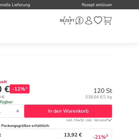
hnelle Lieferung
Rezept einlösen
att
0 €
-12%
3
120 St
Grundpreis:
3 €
538,64 €/1 kg
rfügbar
In den Warenkorb
inkl. MwSt. inkl. Versand
n Packungsgrößen erhältlich:
13,92 €
t
3
-21%