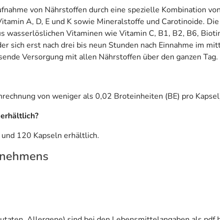
fnahme von Nährstoffen durch eine spezielle Kombination von
Vitamin A, D, E und K sowie Mineralstoffe und Carotinoide. Die
s wasserlöslichen Vitaminen wie Vitamin C, B1, B2, B6, Bioti
er sich erst nach drei bis neun Stunden nach Einnahme im mitt
ssende Versorgung mit allen Nährstoffen über den ganzen Tag.
Anrechnung von weniger als 0,02 Broteinheiten (BE) pro Kapsel
erhältlich?
 und 120 Kapseln erhältlich.
rnehmens
utaten, Allergene) sind bei den Lebensmittelangaben als pdf h