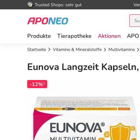
Trusted Shops: sehr gut
Ver
Produkte
Tierapotheke
Aktionen
APO
Startseite
Vitamine & Mineralstoffe
Multivitamine
Eunova Langzeit Kapseln,
-12%
3