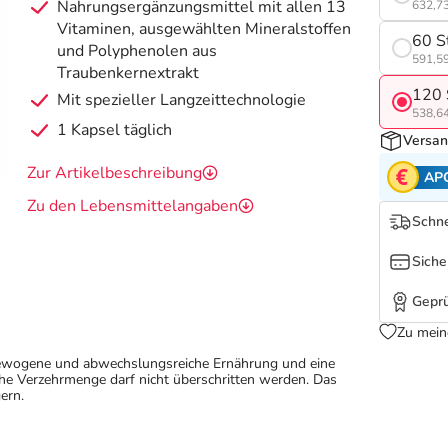
Nahrungsergänzungsmittel mit allen 13
632,73
Vitaminen, ausgewählten Mineralstoffen
60 S
und Polyphenolen aus
591,59
Traubenkernextrakt
120 
Mit spezieller Langzeittechnologie
538,64
1 Kapsel täglich
Versan
Zur Artikelbeschreibung
AP
Zu den Lebensmittelangaben
Schne
Siche
Geprü
Zu mein
sgewogene und abwechslungsreiche Ernährung und eine
e Verzehrmenge darf nicht überschritten werden. Das
ern.