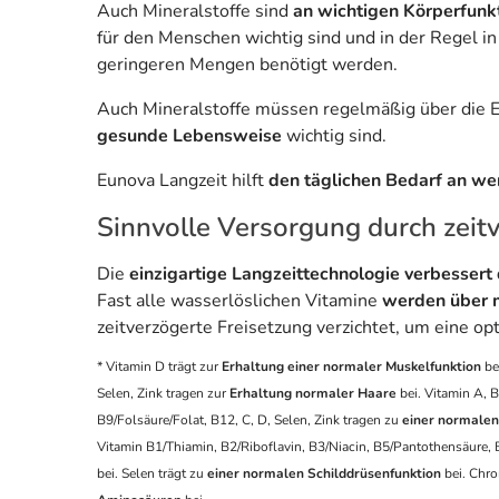
Auch Mineralstoffe sind
an wichtigen Körperfunkt
für den Menschen wichtig sind und in der Regel 
geringeren Mengen benötigt werden.
Auch Mineralstoffe müssen regelmäßig über di
gesunde Lebensweise
wichtig sind.
Eunova Langzeit hilft
den täglichen Bedarf an we
Sinnvolle Versorgung durch zeitv
Die
einzigartige Langzeittechnologie verbesser
Fast alle wasserlöslichen Vitamine
werden über m
zeitverzögerte Freisetzung verzichtet, um eine o
* Vitamin D trägt zur
Erhaltung einer normaler Muskelfunktion
be
Selen, Zink tragen zur
Erhaltung normaler Haare
bei. Vitamin A, B
B9/Folsäure/Folat, B12, C, D, Selen, Zink tragen zu
einer normale
Vitamin B1/Thiamin, B2/Riboflavin, B3/Niacin, B5/Pantothensäure, 
bei. Selen trägt zu
einer normalen Schilddrüsenfunktion
bei. Chro