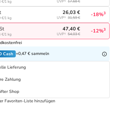
UVP¹
17,68 €
 €/1 kg
26,03 €
t
3
-18%
UVP¹
31,59 €
 €/1 kg
47,40 €
St
3
-12%
UVP¹
54,03 €
 €/1 kg
dkostenfrei
+0,47 €
sammeln
O Cash
lle Lieferung
re Zahlung
fter Shop
er Favoriten-Liste hinzufügen