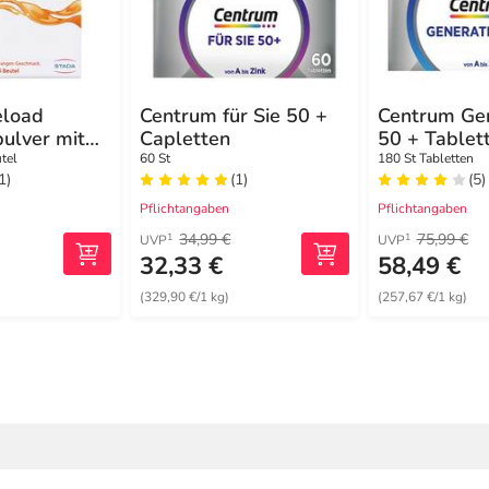
eload
Centrum für Sie 50 +
Centrum Gen
pulver mit
Capletten
50 + Tablet
tel
60 St
180 St Tabletten
1)
(1)
(5)
Pflichtangaben
Pflichtangaben
34,99 €
75,99 €
1
1
UVP
UVP
32,33 €
58,49 €
(329,90 €/1 kg)
(257,67 €/1 kg)