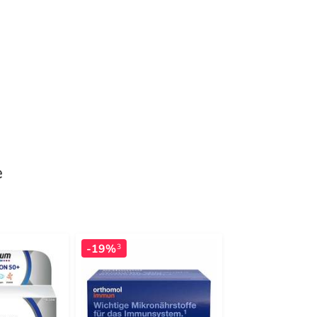
e
-19%
-21%
3
3