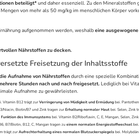
ionen beteiligt*
und daher essenziell. Zu den Mineralstoffe
in Mengen von mehr als 50 mg/kg im menschlichen Körper vor
e Ernährung aufgenommen werden, weshalb
eine ausgewogene
rtvollen Nährstoffen zu decken.
ersetzte Freisetzung der Inhaltsstoffe
t die Aufnahme von Nährstoffen
durch eine spezielle Kombinat
ehrere Stunden nach und nach freigesetzt.
Lediglich bei Vi
ptimale Aufnahme zu gewährleisten.
i. Vitamin B12 trägt zur
Verringerung von Müdigkeit und Ermüdung
bei. Pantothen
3/Niacin, Biotin/B7 und Zink tragen zur
Erhaltung normaler Haut
bei. Selen, Zink t
n Funktion des Immunsystems
bei. Vitamin B2/Riboflavin, C, E, Mangan, Selen, Zink
B6, B7/Biotin, B12, C, Mangan tragen zu
einem normalen Energiestoffwechsel
bei
m trägt zur
Aufrechterhaltung eines normalen Blutzuckerspiegels
bei. Molybdän