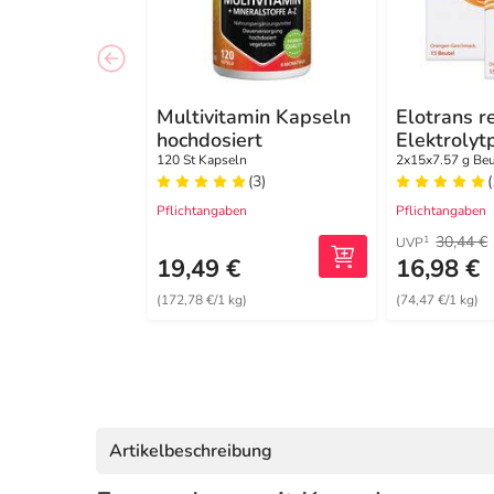
Multivitamin Kapseln
Elotrans r
hochdosiert
Elektrolyt
Vitaminen
120 St Kapseln
2x15x7.57 g Beu
(3)
(
Pflichtangaben
Pflichtangaben
30,44 €
1
UVP
19,49 €
16,98 €
(172,78 €/1 kg)
(74,47 €/1 kg)
Artikelbeschreibung