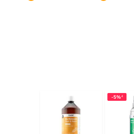
-5%
4