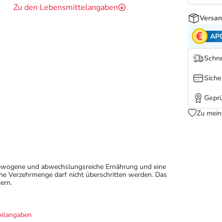
Zu den Lebensmittelangaben
Versan
AP
Schne
Siche
Geprü
Zu mein
sgewogene und abwechslungsreiche Ernährung und eine
e Verzehrmenge darf nicht überschritten werden. Das
ern.
telangaben