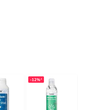
-12%
-18%
4
4