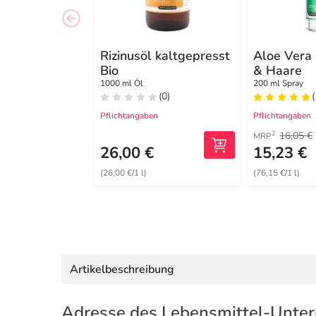
Rizinusöl kaltgepresst
Aloe Vera
Bio
& Haare
1000 ml Öl
200 ml Spray
(0)
(
Pflichtangaben
Pflichtangaben
16,05 €
2
MRP
26,00 €
15,23 €
(26,00 €/1 l)
(76,15 €/1 l)
Artikelbeschreibung
Adresse des Lebensmittel-Unte