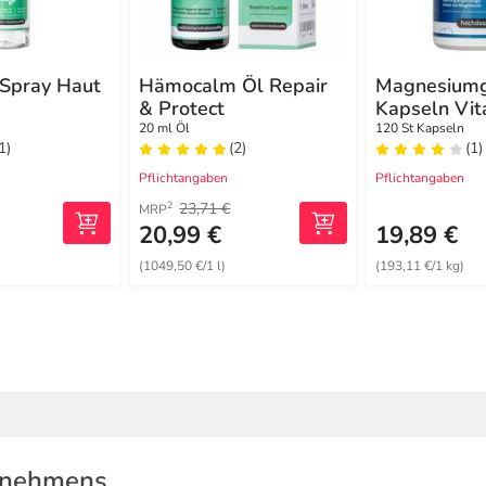
 Spray Haut
Hämocalm Öl Repair
Magnesiumg
& Protect
Kapseln Vit
20 ml Öl
120 St Kapseln
1)
(2)
(1)
Pflichtangaben
Pflichtangaben
23,71 €
2
MRP
20,99 €
19,89 €
(1049,50 €/1 l)
(193,11 €/1 kg)
rnehmens