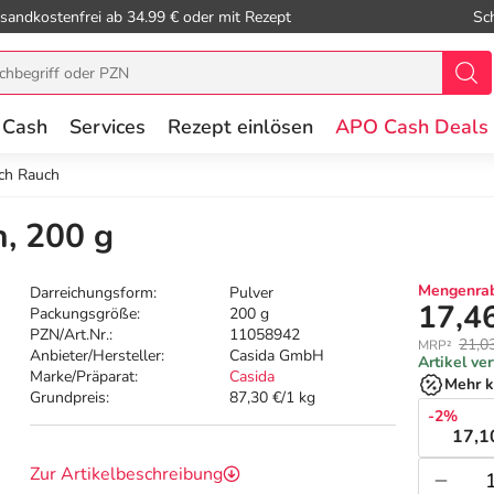
sandkostenfrei ab 34.99 € oder mit Rezept
Sc
 Cash
Services
Rezept einlösen
APO Cash Deals
ch Rauch
, 200 g
Mengenrab
Darreichungsform:
Pulver
17,4
Packungsgröße:
200 g
PZN/Art.Nr.:
11058942
21,0
MRP²
Anbieter/Hersteller:
Casida GmbH
Artikel ve
Marke/Präparat:
Casida
Mehr k
Grundpreis:
87,30 €/1 kg
-2%
17,1
Zur Artikelbeschreibung