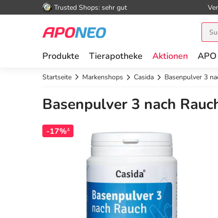
Trusted Shops: sehr gut
Ver
Produkte
Tierapotheke
Aktionen
APO
Startseite
Markenshops
Casida
Basenpulver 3 na
Basenpulver 3 nach Rauch
-17%
4