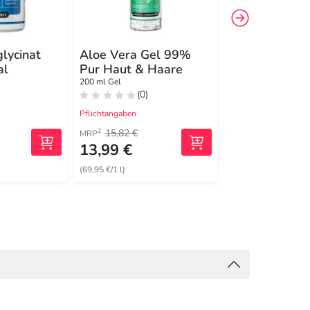
lycinat
Aloe Vera Gel 99%
Nagelöl Repa
al
Pur Haut & Haare
Protect
200 ml Gel
10 ml Öl
(0)
(3)
Pflichtangaben
Pflichtangaben
15,82 €
30,36 €
2
2
MRP
MRP
13,99 €
24,99 €
(69,95 €/1 l)
(2499,00 €/1 l)