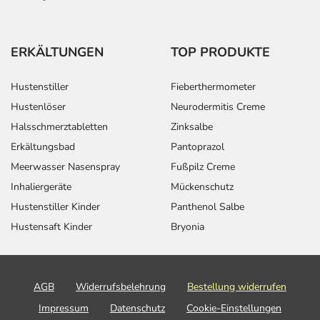
ERKÄLTUNGEN
TOP PRODUKTE
Hustenstiller
Fieberthermometer
Hustenlöser
Neurodermitis Creme
Halsschmerztabletten
Zinksalbe
Erkältungsbad
Pantoprazol
Meerwasser Nasenspray
Fußpilz Creme
Inhaliergeräte
Mückenschutz
Hustenstiller Kinder
Panthenol Salbe
Hustensaft Kinder
Bryonia
AGB
Widerrufsbelehrung
Bestellung widerrufen
Impressum
Datenschutz
Cookie-Einstellungen