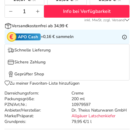
Refluthin, Lasea & Carmenthin Deals
Sport & Fitness
Täglich gut versorgt
Info bei Verfügbarkeit
Salus Deals
Tierapotheke
inkl. MwSt. zzgl. Versand
Versandkostenfrei ab 34,99 €
Vitamine & Mineralstoffe
+0,16 €
sammeln
APO Cash
Schnelle Lieferung
Marken
Sichere Zahlung
Geprüfter Shop
Zu meiner Favoriten-Liste hinzufügen
Darreichungsform:
Creme
Packungsgröße:
200 ml
PZN/Art.Nr.:
10979597
Anbieter/Hersteller:
Dr. Theiss Naturwaren GmbH
Marke/Präparat:
Allgäuer Latschenkiefer
Grundpreis:
79,95 €/1 l