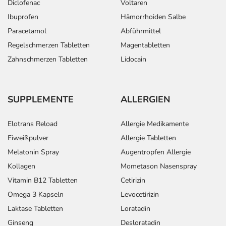
Diclofenac
Voltaren
Ibuprofen
Hämorrhoiden Salbe
Paracetamol
Abführmittel
Regelschmerzen Tabletten
Magentabletten
Zahnschmerzen Tabletten
Lidocain
SUPPLEMENTE
ALLERGIEN
Elotrans Reload
Allergie Medikamente
Eiweißpulver
Allergie Tabletten
Melatonin Spray
Augentropfen Allergie
Kollagen
Mometason Nasenspray
Vitamin B12 Tabletten
Cetirizin
Omega 3 Kapseln
Levocetirizin
Laktase Tabletten
Loratadin
Ginseng
Desloratadin