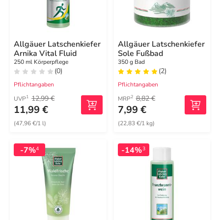
Allgäuer Latschenkiefer
Allgäuer Latschenkiefer
Arnika Vital Fluid
Sole Fußbad
250 ml Körperpflege
350 g Bad
(0)
(2)
Pflichtangaben
Pflichtangaben
12,99 €
8,82 €
1
2
UVP
MRP
11,99 €
7,99 €
(47,96 €/1 l)
(22,83 €/1 kg)
-7%
-14%
4
3