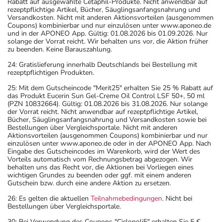
Rabatt auf ausgewählte Cetaphil-Produkte. Nicht anwendbar auf
rezeptpflichtige Artikel, Bücher, Säuglingsanfangsnahrung und
Versandkosten. Nicht mit anderen Aktionsvorteilen (ausgenommen
Coupons) kombinierbar und nur einzulösen unter www.aponeo.de
und in der APONEO App. Gültig: 01.08.2026 bis 01.09.2026. Nur
solange der Vorrat reicht. Wir behalten uns vor, die Aktion früher
zu beenden. Keine Barauszahlung.
24: Gratislieferung innerhalb Deutschlands bei Bestellung mit
rezeptpflichtigen Produkten.
25: Mit dem Gutscheincode "Merit25" erhalten Sie 25 % Rabatt auf
das Produkt Eucerin Sun Gel-Creme Oil Control LSF 50+, 50 ml
(PZN 10832664). Gültig: 01.08.2026 bis 31.08.2026. Nur solange
der Vorrat reicht. Nicht anwendbar auf rezeptpflichtige Artikel,
Bücher, Säuglingsanfangsnahrung und Versandkosten sowie bei
Bestellungen über Vergleichsportale. Nicht mit anderen
Aktionsvorteilen (ausgenommen Coupons) kombinierbar und nur
einzulösen unter www.aponeo.de oder in der APONEO App. Nach
Eingabe des Gutscheincodes im Warenkorb, wird der Wert des
Vorteils automatisch vom Rechnungsbetrag abgezogen. Wir
behalten uns das Recht vor, die Aktionen bei Vorliegen eines
wichtigen Grundes zu beenden oder ggf. mit einem anderen
Gutschein bzw. durch eine andere Aktion zu ersetzen.
26: Es gelten die aktuellen
Teilnahmebedingungen
. Nicht bei
Bestellungen über Vergleichsportale.
30: Bei Verwendung des Coupons "Ciclopoli5" erhalten Sie 5 €