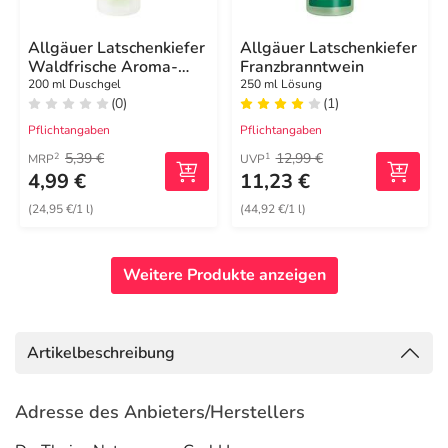
Allgäuer Latschenkiefer
Allgäuer Latschenkiefer
Waldfrische Aroma-
Franzbranntwein
Dusche
200 ml Duschgel
250 ml Lösung
(0)
(1)
Pflichtangaben
Pflichtangaben
5,39 €
12,99 €
2
1
MRP
UVP
4,99 €
11,23 €
(24,95 €/1 l)
(44,92 €/1 l)
Weitere Produkte anzeigen
Artikelbeschreibung
Adresse des Anbieters/Herstellers