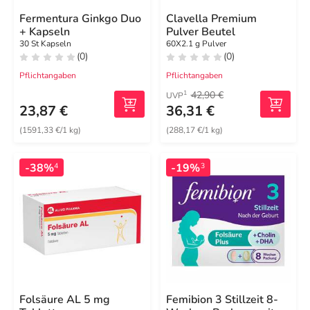
Fermentura Ginkgo Duo
Clavella Premium
+ Kapseln
Pulver Beutel
30 St Kapseln
60X2.1 g Pulver
(0)
(0)
Pflichtangaben
Pflichtangaben
42,90 €
1
UVP
23,87 €
36,31 €
(1591,33 €/1 kg)
(288,17 €/1 kg)
-38%
-19%
4
3
Folsäure AL 5 mg
Femibion 3 Stillzeit 8-