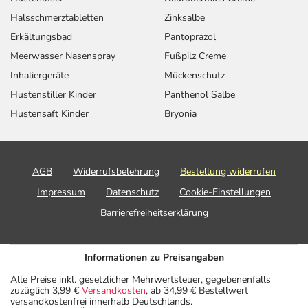
Halsschmerztabletten
Zinksalbe
Erkältungsbad
Pantoprazol
Meerwasser Nasenspray
Fußpilz Creme
Inhaliergeräte
Mückenschutz
Hustenstiller Kinder
Panthenol Salbe
Hustensaft Kinder
Bryonia
AGB
Widerrufsbelehrung
Bestellung widerrufen
Impressum
Datenschutz
Cookie-Einstellungen
Barrierefreiheitserklärung
Informationen zu Preisangaben
Alle Preise inkl. gesetzlicher Mehrwertsteuer, gegebenenfalls
zuzüglich 3,99 €
Versandkosten
, ab 34,99 € Bestellwert
versandkostenfrei innerhalb Deutschlands.