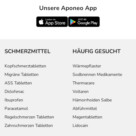
Unsere Aponeo App
SCHMERZMITTEL
HÄUFIG GESUCHT
Kopfschmerztabletten
Wärmepflaster
Migräne Tabletten
Sodbrennen Medikamente
ASS Tabletten
Thermacare
Diclofenac
Voltaren
Ibuprofen
Hämorrhoiden Salbe
Paracetamol
Abführmittel
Regelschmerzen Tabletten
Magentabletten
Zahnschmerzen Tabletten
Lidocain