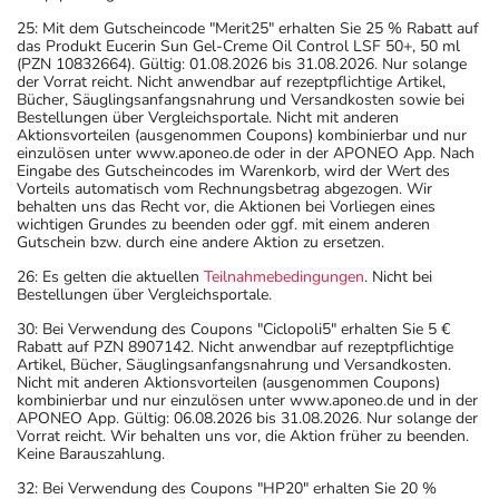
25: Mit dem Gutscheincode "Merit25" erhalten Sie 25 % Rabatt auf
das Produkt Eucerin Sun Gel-Creme Oil Control LSF 50+, 50 ml
(PZN 10832664). Gültig: 01.08.2026 bis 31.08.2026. Nur solange
der Vorrat reicht. Nicht anwendbar auf rezeptpflichtige Artikel,
Bücher, Säuglingsanfangsnahrung und Versandkosten sowie bei
Bestellungen über Vergleichsportale. Nicht mit anderen
Aktionsvorteilen (ausgenommen Coupons) kombinierbar und nur
einzulösen unter www.aponeo.de oder in der APONEO App. Nach
Eingabe des Gutscheincodes im Warenkorb, wird der Wert des
Vorteils automatisch vom Rechnungsbetrag abgezogen. Wir
behalten uns das Recht vor, die Aktionen bei Vorliegen eines
wichtigen Grundes zu beenden oder ggf. mit einem anderen
Gutschein bzw. durch eine andere Aktion zu ersetzen.
26: Es gelten die aktuellen
Teilnahmebedingungen
. Nicht bei
Bestellungen über Vergleichsportale.
30: Bei Verwendung des Coupons "Ciclopoli5" erhalten Sie 5 €
Rabatt auf PZN 8907142. Nicht anwendbar auf rezeptpflichtige
Artikel, Bücher, Säuglingsanfangsnahrung und Versandkosten.
Nicht mit anderen Aktionsvorteilen (ausgenommen Coupons)
kombinierbar und nur einzulösen unter www.aponeo.de und in der
APONEO App. Gültig: 06.08.2026 bis 31.08.2026. Nur solange der
Vorrat reicht. Wir behalten uns vor, die Aktion früher zu beenden.
Keine Barauszahlung.
32: Bei Verwendung des Coupons "HP20" erhalten Sie 20 %