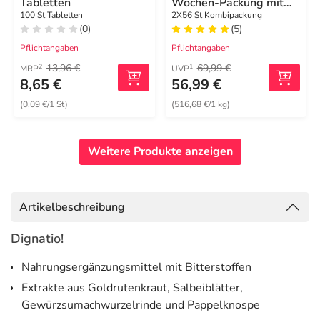
Tabletten
Wochen-Packung mit
56 Tabletten und 56
100 St Tabletten
2X56 St Kombipackung
(0)
(5)
Kapseln
Pflichtangaben
Pflichtangaben
13,96 €
69,99 €
2
1
MRP
UVP
8,65 €
56,99 €
(0,09 €/1 St)
(516,68 €/1 kg)
Weitere Produkte anzeigen
Artikelbeschreibung
Dignatio!
Nahrungsergänzungsmittel mit Bitterstoffen
Extrakte aus Goldrutenkraut, Salbeiblätter,
Gewürzsumachwurzelrinde und Pappelknospe