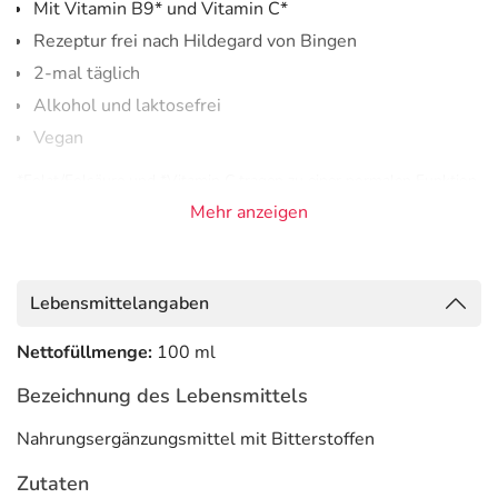
Mit Vitamin B9* und Vitamin C*
Rezeptur frei nach Hildegard von Bingen
2-mal täglich
Alkohol und laktosefrei
Vegan
*Folat/Folsäure und *Vitamin C tragen zu einer normalen Funktion
des Immunsystems bei. Folat/Folsäure und Vitamin C tragen zur
Mehr anzeigen
Verringerung von Müdigkeit und Ermüdung bei.
Anwendung
Lebensmittelangaben
2-mal täglich 50 Tropfen (entspricht ca. 5 ml) einnehmen.
Nettofüllmenge:
100 ml
Vor Gebrauch schütteln.
Bezeichnung des Lebensmittels
Adresse des Lebensmittel-Unternehmens
Nahrungsergänzungsmittel mit Bitterstoffen
Bitterkraft GmbH
Berliner Str. 52j
Zutaten