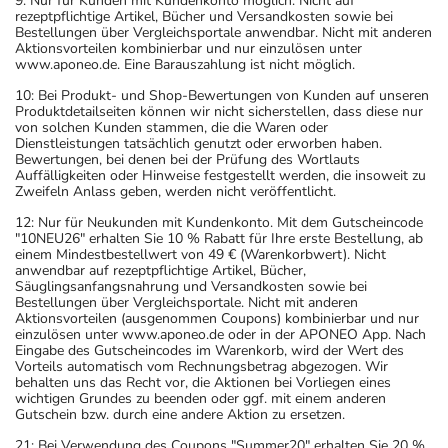
9: Nur für Kunden mit Kundenkonto möglich. Nicht auf
rezeptpflichtige Artikel, Bücher und Versandkosten sowie bei
Bestellungen über Vergleichsportale anwendbar. Nicht mit anderen
Aktionsvorteilen kombinierbar und nur einzulösen unter
www.aponeo.de. Eine Barauszahlung ist nicht möglich.
10: Bei Produkt- und Shop-Bewertungen von Kunden auf unseren
Produktdetailseiten können wir nicht sicherstellen, dass diese nur
von solchen Kunden stammen, die die Waren oder
Dienstleistungen tatsächlich genutzt oder erworben haben.
Bewertungen, bei denen bei der Prüfung des Wortlauts
Auffälligkeiten oder Hinweise festgestellt werden, die insoweit zu
Zweifeln Anlass geben, werden nicht veröffentlicht.
12: Nur für Neukunden mit Kundenkonto. Mit dem Gutscheincode
"10NEU26" erhalten Sie 10 % Rabatt für Ihre erste Bestellung, ab
einem Mindestbestellwert von 49 € (Warenkorbwert). Nicht
anwendbar auf rezeptpflichtige Artikel, Bücher,
Säuglingsanfangsnahrung und Versandkosten sowie bei
Bestellungen über Vergleichsportale. Nicht mit anderen
Aktionsvorteilen (ausgenommen Coupons) kombinierbar und nur
einzulösen unter www.aponeo.de oder in der APONEO App. Nach
Eingabe des Gutscheincodes im Warenkorb, wird der Wert des
Vorteils automatisch vom Rechnungsbetrag abgezogen. Wir
behalten uns das Recht vor, die Aktionen bei Vorliegen eines
wichtigen Grundes zu beenden oder ggf. mit einem anderen
Gutschein bzw. durch eine andere Aktion zu ersetzen.
21: Bei Verwendung des Coupons "Summer20" erhalten Sie 20 %