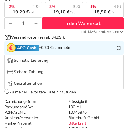
Refluthin, Lasea & Carmenthin Deals
Sport & Fitness
Täglich gut versorgt
-2%
2 St
-3%
3 St
-4%
4 St
19,29 €
19,10 €
18,90 €
/ St
/ St
/ St
Salus Deals
Tierapotheke
In den Warenkorb
inkl. MwSt. zzgl. Versand
Vitamine & Mineralstoffe
Versandkostenfrei ab 34,99 €
+0,20 €
sammeln
APO Cash
Marken
Schnelle Lieferung
Sichere Zahlung
Geprüfter Shop
Zu meiner Favoriten-Liste hinzufügen
Darreichungsform:
Flüssigkeit
Packungsgröße:
100 ml
PZN/Art.Nr.:
10745876
Anbieter/Hersteller:
Bitterkraft GmbH
Marke/Präparat:
Bitterkraft