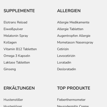
SUPPLEMENTE
ALLERGIEN
Elotrans Reload
Allergie Medikamente
Eiweißpulver
Allergie Tabletten
Melatonin Spray
Augentropfen Allergie
Kollagen
Mometason Nasenspray
Vitamin B12 Tabletten
Cetirizin
Omega 3 Kapseln
Levocetirizin
Laktase Tabletten
Loratadin
Ginseng
Desloratadin
ERKÄLTUNGEN
TOP PRODUKTE
Hustenstiller
Fieberthermometer
Hustenlöser
Neurodermitis Creme