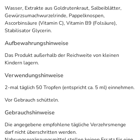
38104 Braunschweig
Wasser, Extrakte aus Goldrutenkraut, Salbeiblätter,
Informationen zu diesem Lebensmittel (wie z. B. Zutaten,
Gewürzsumachwurzelrinde, Pappelknospen,
Allergene) sind bei den Lebensmittelangaben als pdf
Ascorbinsäure (Vitamin C), Vitamin B9 (Folsäure),
hinterlegt. (oben)
Stabilisator Glycerin.
Aufbewahrungshinweise
Das Produkt außerhalb der Reichweite von kleinen
Kindern lagern.
Verwendungshinweise
2-mal täglich 50 Tropfen (entspricht ca. 5 ml) einnehmen.
Vor Gebrauch schütteln.
Gebrauchshinweise
Die angegebene empfohlene tägliche Verzehrsmenge
darf nicht überschritten werden.
Nahrungsergänzungsmittel stellen keinen Ersatz für eine