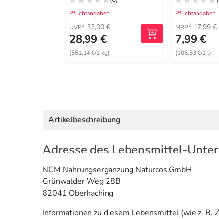
Pflichtangaben
Pflichtangaben
32,00 €
17,99 €
1
2
UVP
MRP
28,99 €
7,99 €
(551,14 €/1 kg)
(106,53 €/1 l)
Artikelbeschreibung
Adresse des Lebensmittel-Unte
NCM Nahrungsergänzung Naturcos.GmbH
Grünwalder Weg 28B
82041 Oberhaching
Informationen zu diesem Lebensmittel (wie z. B. Z