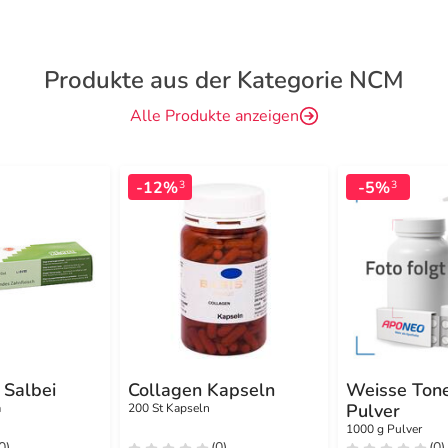
Produkte aus der Kategorie NCM
Alle Produkte anzeigen
-12%
-5%
3
3
 Salbei
Collagen Kapseln
Weisse Tone
Pulver
a
200 St Kapseln
1000 g Pulver
0)
(0)
(0)