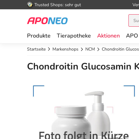
Trusted Shops: sehr gut
Ver
Produkte
Tierapotheke
Aktionen
APO
Startseite
Markenshops
NCM
Chondroitin Gluco
Chondroitin Glucosamin K