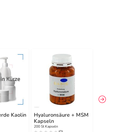
-6%
3
rde Kaolin
Hyaluronsäure + MSM
Tamanu Öl Bi
Kapseln
50 ml Öl
200 St Kapseln
(0)
(0)