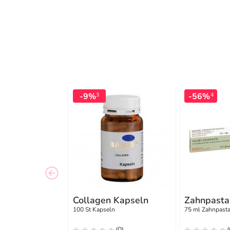
-9%
-56%
3
4
Collagen Kapseln
Zahnpasta
100 St Kapseln
75 ml Zahnpast
(0)
(