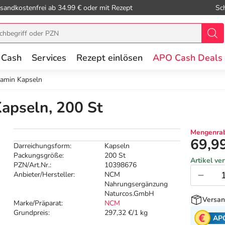
sandkostenfrei ab 34.99 € oder mit Rezept
Sc
 Cash
Services
Rezept einlösen
APO Cash Deals
samin Kapseln
apseln, 200 St
Mengenrab
69,9
Darreichungsform:
Kapseln
Packungsgröße:
200 St
Artikel ve
PZN/Art.Nr.:
10398676
Anbieter/Hersteller:
NCM
Nahrungsergänzung
Naturcos.GmbH
Versan
Marke/Präparat:
NCM
Grundpreis:
297,32 €/1 kg
AP