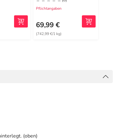
Pflichtangaben
Pflichtangaben
23,50 €
1
UVP
69,99 €
21,99 €
(742,99 €/1 kg)
(439,80 €/1 l)
interlegt. (oben)