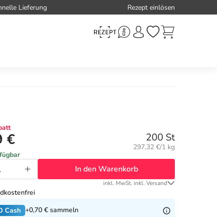
hnelle Lieferung
Rezept einlösen
att
9 €
200 St
Grundpreis:
297,32 €/1 kg
rfügbar
In den Warenkorb
inkl. MwSt. inkl. Versand
dkostenfrei
+0,70 €
sammeln
O Cash