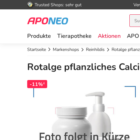
Trusted Shops: sehr gut
Ver
Produkte
Tierapotheke
Aktionen
APO
Startseite
Markenshops
Reinhildis
Rotalge pflanz
Rotalge pflanzliches Calc
-11%
4