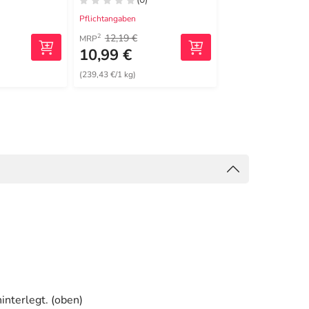
Pflichtangaben
Pflichtangaben
12,19 €
2
MRP
10,99 €
20,99 €
(239,43 €/1 kg)
(583,06 €/1 kg)
interlegt. (oben)