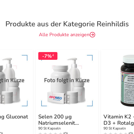
Produkte aus der Kategorie Reinhildis
Alle Produkte anzeigen
-7%
4
mg Gluconat
Selen 200 µg
Vitamin K2 
Natriumselenit
D3 + Rotalg
Kapseln
90 St Kapseln
90 St Kapseln
0)
(0)
(0)