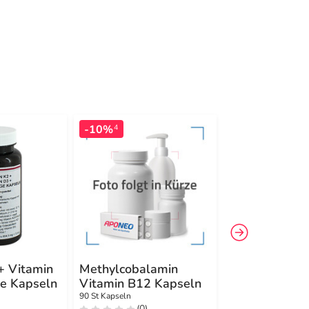
-10%
4
+ Vitamin
Methylcobalamin
P-5-P 50 mg
e Kapseln
Vitamin B12 Kapseln
aktiviertes Vi
Kapseln
90 St Kapseln
90 St Kapseln
(0)
(0)