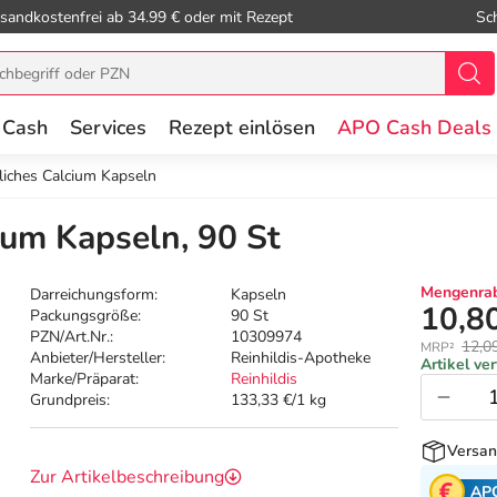
sandkostenfrei ab 34.99 € oder mit Rezept
Sc
 Cash
Services
Rezept einlösen
APO Cash Deals
liches Calcium Kapseln
ium Kapseln, 90 St
Mengenrab
Darreichungsform:
Kapseln
10,8
Packungsgröße:
90 St
PZN/Art.Nr.:
10309974
12,0
MRP²
Anbieter/Hersteller:
Reinhildis-Apotheke
Artikel ve
Marke/Präparat:
Reinhildis
Grundpreis:
133,33 €/1 kg
Versan
Zur Artikelbeschreibung
AP