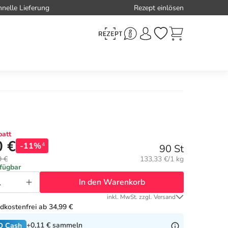
hnelle Lieferung
Rezept einlösen
att
0 €
-11%
4
90 St
Grundpreis:
9 €
133,33 €/1 kg
rfügbar
In den Warenkorb
inkl. MwSt. zzgl. Versand
dkostenfrei ab 34,99 €
+0,11 €
sammeln
O Cash