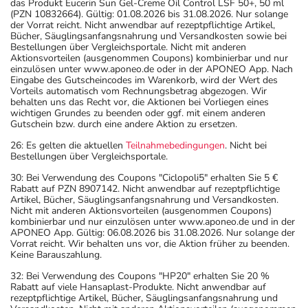
das Produkt Eucerin Sun Gel-Creme Oil Control LSF 50+, 50 ml
(PZN 10832664). Gültig: 01.08.2026 bis 31.08.2026. Nur solange
der Vorrat reicht. Nicht anwendbar auf rezeptpflichtige Artikel,
Bücher, Säuglingsanfangsnahrung und Versandkosten sowie bei
Bestellungen über Vergleichsportale. Nicht mit anderen
Aktionsvorteilen (ausgenommen Coupons) kombinierbar und nur
einzulösen unter www.aponeo.de oder in der APONEO App. Nach
Eingabe des Gutscheincodes im Warenkorb, wird der Wert des
Vorteils automatisch vom Rechnungsbetrag abgezogen. Wir
behalten uns das Recht vor, die Aktionen bei Vorliegen eines
wichtigen Grundes zu beenden oder ggf. mit einem anderen
Gutschein bzw. durch eine andere Aktion zu ersetzen.
26: Es gelten die aktuellen
Teilnahmebedingungen
. Nicht bei
Bestellungen über Vergleichsportale.
30: Bei Verwendung des Coupons "Ciclopoli5" erhalten Sie 5 €
Rabatt auf PZN 8907142. Nicht anwendbar auf rezeptpflichtige
Artikel, Bücher, Säuglingsanfangsnahrung und Versandkosten.
Nicht mit anderen Aktionsvorteilen (ausgenommen Coupons)
kombinierbar und nur einzulösen unter www.aponeo.de und in der
APONEO App. Gültig: 06.08.2026 bis 31.08.2026. Nur solange der
Vorrat reicht. Wir behalten uns vor, die Aktion früher zu beenden.
Keine Barauszahlung.
32: Bei Verwendung des Coupons "HP20" erhalten Sie 20 %
Rabatt auf viele Hansaplast-Produkte. Nicht anwendbar auf
rezeptpflichtige Artikel, Bücher, Säuglingsanfangsnahrung und