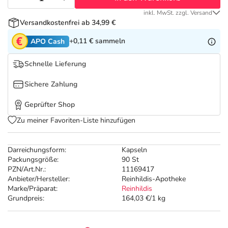
Refluthin, Lasea & Carmenthin Deals
Sport & Fitness
Täglich gut versorgt
inkl. MwSt. zzgl. Versand
Versandkostenfrei ab 34,99 €
Salus Deals
Tierapotheke
+0,11 €
sammeln
APO Cash
Vitamine & Mineralstoffe
Schnelle Lieferung
Sichere Zahlung
Marken
Geprüfter Shop
Zu meiner Favoriten-Liste hinzufügen
Darreichungsform:
Kapseln
Packungsgröße:
90 St
PZN/Art.Nr.:
11169417
Anbieter/Hersteller:
Reinhildis-Apotheke
Marke/Präparat:
Reinhildis
Grundpreis:
164,03 €/1 kg