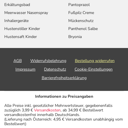
Erkältungsbad
Pantoprazol
Meerwasser Nasenspray
Fußpilz Creme
Inhaliergeräte
Mückenschutz
Hustenstiller Kinder
Panthenol Salbe
Hustensaft Kinder
Bryonia
AGB
Widerrufsbelehrung
Bestellung widerrufen
Impressum
Datenschutz
Cookie-Einstellungen
Barrierefreiheitserklärung
Informationen zu Preisangaben
Alle Preise inkl. gesetzlicher Mehrwertsteuer, gegebenenfalls
zuzüglich 3,99 €
Versandkosten
, ab 34,99 € Bestellwert
versandkostenfrei innerhalb Deutschlands.
(Lieferung nach Österreich: 4,95 € Versandkosten unabhängig vom
Bestellwert)