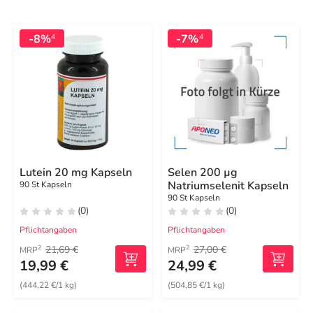
-8%
-7%
4
4
Lutein 20 mg Kapseln
Selen 200 µg
Natriumselenit Kapseln
90 St Kapseln
90 St Kapseln
(0)
(0)
Pflichtangaben
Pflichtangaben
21,69 €
27,00 €
2
2
MRP
MRP
19,99 €
24,99 €
(444,22 €/1 kg)
(504,85 €/1 kg)