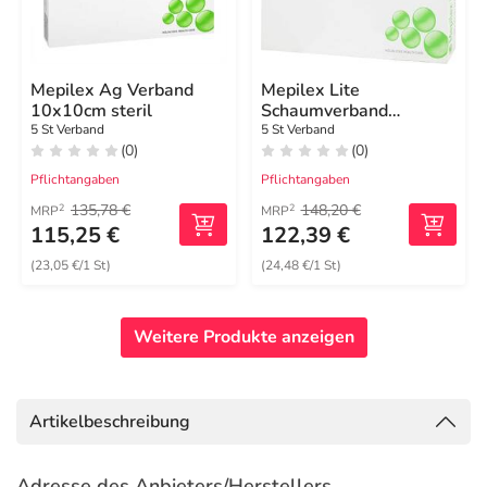
Mepilex Ag Verband
Mepilex Lite
10x10cm steril
Schaumverband
12,5x12,5cm steril
5 St Verband
5 St Verband
(0)
(0)
Pflichtangaben
Pflichtangaben
135,78 €
148,20 €
2
2
MRP
MRP
115,25 €
122,39 €
(23,05 €/1 St)
(24,48 €/1 St)
Weitere Produkte anzeigen
Artikelbeschreibung
Adresse des Anbieters/Herstellers