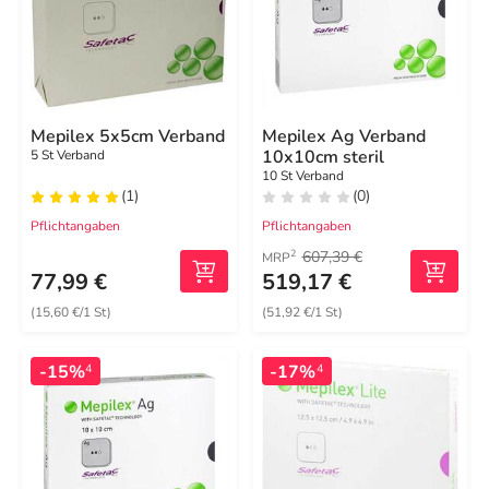
Mepilex 5x5cm Verband
Mepilex Ag Verband
10x10cm steril
5 St Verband
10 St Verband
(1)
(0)
Pflichtangaben
Pflichtangaben
607,39 €
2
MRP
77,99 €
519,17 €
(15,60 €/1 St)
(51,92 €/1 St)
-15%
-17%
4
4