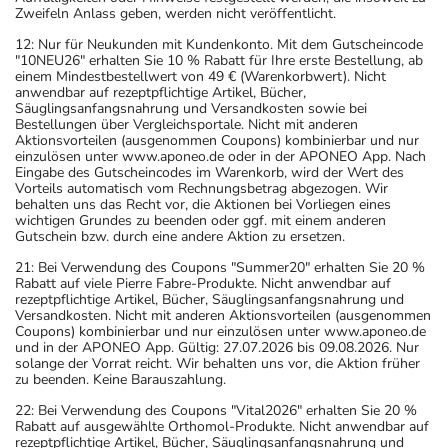
Zweifeln Anlass geben, werden nicht veröffentlicht.
12: Nur für Neukunden mit Kundenkonto. Mit dem Gutscheincode
"10NEU26" erhalten Sie 10 % Rabatt für Ihre erste Bestellung, ab
einem Mindestbestellwert von 49 € (Warenkorbwert). Nicht
anwendbar auf rezeptpflichtige Artikel, Bücher,
Säuglingsanfangsnahrung und Versandkosten sowie bei
Bestellungen über Vergleichsportale. Nicht mit anderen
Aktionsvorteilen (ausgenommen Coupons) kombinierbar und nur
einzulösen unter www.aponeo.de oder in der APONEO App. Nach
Eingabe des Gutscheincodes im Warenkorb, wird der Wert des
Vorteils automatisch vom Rechnungsbetrag abgezogen. Wir
behalten uns das Recht vor, die Aktionen bei Vorliegen eines
wichtigen Grundes zu beenden oder ggf. mit einem anderen
Gutschein bzw. durch eine andere Aktion zu ersetzen.
21: Bei Verwendung des Coupons "Summer20" erhalten Sie 20 %
Rabatt auf viele Pierre Fabre-Produkte. Nicht anwendbar auf
rezeptpflichtige Artikel, Bücher, Säuglingsanfangsnahrung und
Versandkosten. Nicht mit anderen Aktionsvorteilen (ausgenommen
Coupons) kombinierbar und nur einzulösen unter www.aponeo.de
und in der APONEO App. Gültig: 27.07.2026 bis 09.08.2026. Nur
solange der Vorrat reicht. Wir behalten uns vor, die Aktion früher
zu beenden. Keine Barauszahlung.
22: Bei Verwendung des Coupons "Vital2026" erhalten Sie 20 %
Rabatt auf ausgewählte Orthomol-Produkte. Nicht anwendbar auf
rezeptpflichtige Artikel, Bücher, Säuglingsanfangsnahrung und