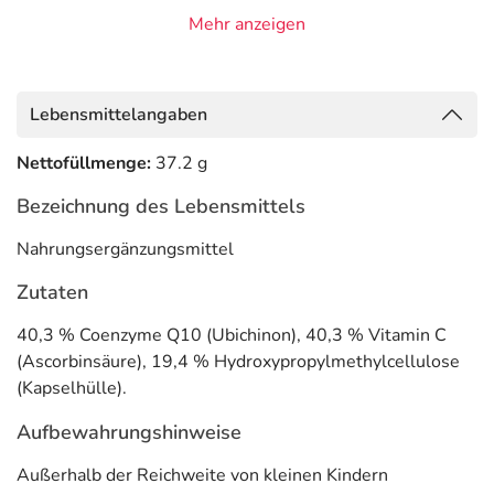
Mehr anzeigen
Informationen zu diesem Lebensmittel (wie z. B. Zutaten,
Allergene) sind bei den Lebensmittelangaben als pdf
hinterlegt. (oben)
Lebensmittelangaben
Nettofüllmenge:
37.2 g
Bezeichnung des Lebensmittels
Nahrungsergänzungsmittel
Zutaten
40,3 % Coenzyme Q10 (Ubichinon), 40,3 % Vitamin C
(Ascorbinsäure), 19,4 % Hydroxypropylmethylcellulose
(Kapselhülle).
Aufbewahrungshinweise
Außerhalb der Reichweite von kleinen Kindern