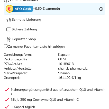
Refluthin, Lasea & Carmenthin Deals
Sport & Fitness
Täglich gut versorgt
+0,60 €
sammeln
APO Cash
Salus Deals
Tierapotheke
Schnelle Lieferung
Vitamine & Mineralstoffe
Sichere Zahlung
Geprüfter Shop
Marken
Zu meiner Favoriten-Liste hinzufügen
Darreichungsform:
Kapseln
Packungsgröße:
60 St
PZN/Art.Nr.:
10189613
Anbieter/Hersteller:
shanab pharma e.U.
Marke/Präparat:
Shanab
Grundpreis:
1611,02 €/1 kg
Nahrungsergänzungsmittel aus pflanzlichem Q10 und Vitamin
C
Mit je 250 mg Coenzyme Q10 und Vitamin C
1 Kapsel täglich