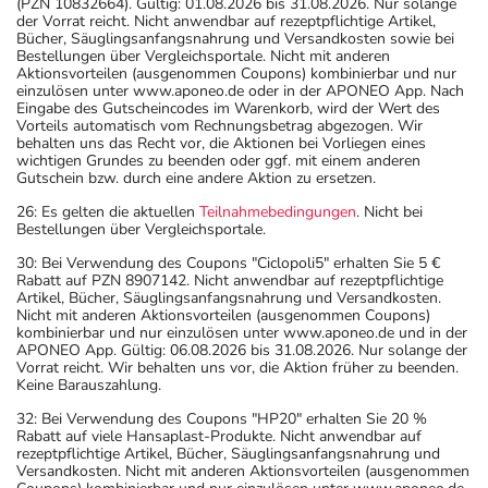
(PZN 10832664). Gültig: 01.08.2026 bis 31.08.2026. Nur solange
der Vorrat reicht. Nicht anwendbar auf rezeptpflichtige Artikel,
Bücher, Säuglingsanfangsnahrung und Versandkosten sowie bei
Bestellungen über Vergleichsportale. Nicht mit anderen
Aktionsvorteilen (ausgenommen Coupons) kombinierbar und nur
einzulösen unter www.aponeo.de oder in der APONEO App. Nach
Eingabe des Gutscheincodes im Warenkorb, wird der Wert des
Vorteils automatisch vom Rechnungsbetrag abgezogen. Wir
behalten uns das Recht vor, die Aktionen bei Vorliegen eines
wichtigen Grundes zu beenden oder ggf. mit einem anderen
Gutschein bzw. durch eine andere Aktion zu ersetzen.
26: Es gelten die aktuellen
Teilnahmebedingungen
. Nicht bei
Bestellungen über Vergleichsportale.
30: Bei Verwendung des Coupons "Ciclopoli5" erhalten Sie 5 €
Rabatt auf PZN 8907142. Nicht anwendbar auf rezeptpflichtige
Artikel, Bücher, Säuglingsanfangsnahrung und Versandkosten.
Nicht mit anderen Aktionsvorteilen (ausgenommen Coupons)
kombinierbar und nur einzulösen unter www.aponeo.de und in der
APONEO App. Gültig: 06.08.2026 bis 31.08.2026. Nur solange der
Vorrat reicht. Wir behalten uns vor, die Aktion früher zu beenden.
Keine Barauszahlung.
32: Bei Verwendung des Coupons "HP20" erhalten Sie 20 %
Rabatt auf viele Hansaplast-Produkte. Nicht anwendbar auf
rezeptpflichtige Artikel, Bücher, Säuglingsanfangsnahrung und
Versandkosten. Nicht mit anderen Aktionsvorteilen (ausgenommen