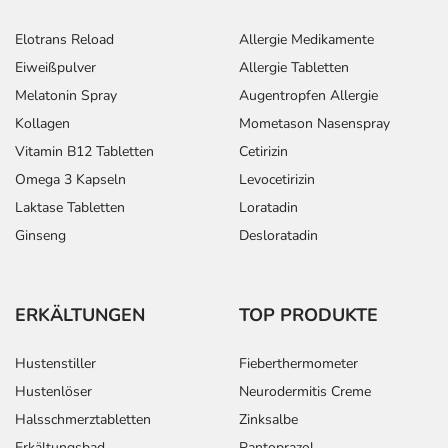
Elotrans Reload
Allergie Medikamente
Eiweißpulver
Allergie Tabletten
Melatonin Spray
Augentropfen Allergie
Kollagen
Mometason Nasenspray
Vitamin B12 Tabletten
Cetirizin
Omega 3 Kapseln
Levocetirizin
Laktase Tabletten
Loratadin
Ginseng
Desloratadin
ERKÄLTUNGEN
TOP PRODUKTE
Hustenstiller
Fieberthermometer
Hustenlöser
Neurodermitis Creme
Halsschmerztabletten
Zinksalbe
Erkältungsbad
Pantoprazol