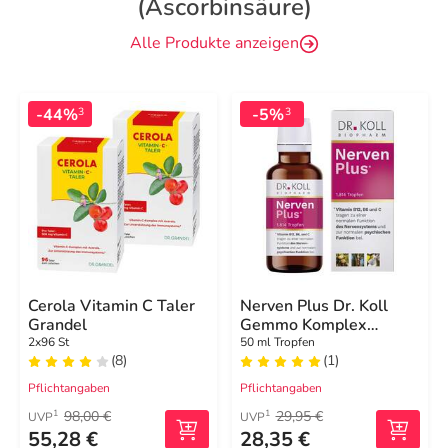
(Ascorbinsäure)
Alle Produkte anzeigen
-44%
-5%
3
3
Cerola Vitamin C Taler
Nerven Plus Dr. Koll
Grandel
Gemmo Komplex
Vitamin B12 B6
2x96 St
50 ml Tropfen
(8)
(1)
Pflichtangaben
Pflichtangaben
98,00 €
29,95 €
1
1
UVP
UVP
55,28 €
28,35 €