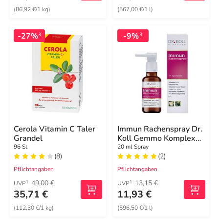
(86,92 €/1 kg)
(567,00 €/1 l)
-27%
-9%
3
3
Cerola Vitamin C Taler
Immun Rachenspray Dr.
Grandel
Koll Gemmo Komplex
Vit.B6 B12
96 St
20 ml Spray
(8)
(2)
Pflichtangaben
Pflichtangaben
49,00 €
13,15 €
1
1
UVP
UVP
35,71 €
11,93 €
(112,30 €/1 kg)
(596,50 €/1 l)