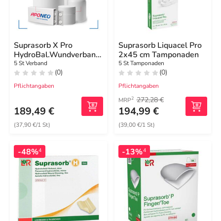
Suprasorb X Pro
Suprasorb Liquacel Pro
HydroBal.Wundverband
2x45 cm Tamponaden
9x9 cm steril
5 St Verband
5 St Tamponaden
(0)
(0)
Pflichtangaben
Pflichtangaben
272,28 €
2
MRP
189,49 €
194,99 €
(37,90 €/1 St)
(39,00 €/1 St)
-48%
-13%
4
4