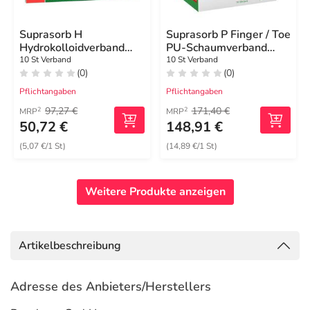
Suprasorb H
Suprasorb P Finger / Toe
Hydrokolloidverband
PU-Schaumverband
dünn 5x10 cm
steril Größe L
10 St Verband
10 St Verband
(0)
(0)
Pflichtangaben
Pflichtangaben
97,27 €
171,40 €
2
2
MRP
MRP
50,72 €
148,91 €
(5,07 €/1 St)
(14,89 €/1 St)
Weitere Produkte anzeigen
Artikelbeschreibung
Adresse des Anbieters/Herstellers