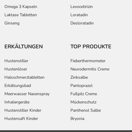
Omega 3 Kapseln
Levocetirizin
Laktase Tabletten
Loratadin
Ginseng
Desloratadin
ERKÄLTUNGEN
TOP PRODUKTE
Hustenstiller
Fieberthermometer
Hustenlöser
Neurodermitis Creme
Halsschmerztabletten
Zinksalbe
Erkältungsbad
Pantoprazol
Meerwasser Nasenspray
Fußpilz Creme
Inhaliergeräte
Mückenschutz
Hustenstiller Kinder
Panthenol Salbe
Hustensaft Kinder
Bryonia