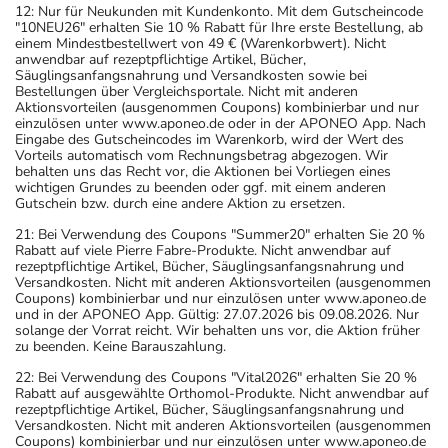
12: Nur für Neukunden mit Kundenkonto. Mit dem Gutscheincode
"10NEU26" erhalten Sie 10 % Rabatt für Ihre erste Bestellung, ab
einem Mindestbestellwert von 49 € (Warenkorbwert). Nicht
anwendbar auf rezeptpflichtige Artikel, Bücher,
Säuglingsanfangsnahrung und Versandkosten sowie bei
Bestellungen über Vergleichsportale. Nicht mit anderen
Aktionsvorteilen (ausgenommen Coupons) kombinierbar und nur
einzulösen unter www.aponeo.de oder in der APONEO App. Nach
Eingabe des Gutscheincodes im Warenkorb, wird der Wert des
Vorteils automatisch vom Rechnungsbetrag abgezogen. Wir
behalten uns das Recht vor, die Aktionen bei Vorliegen eines
wichtigen Grundes zu beenden oder ggf. mit einem anderen
Gutschein bzw. durch eine andere Aktion zu ersetzen.
21: Bei Verwendung des Coupons "Summer20" erhalten Sie 20 %
Rabatt auf viele Pierre Fabre-Produkte. Nicht anwendbar auf
rezeptpflichtige Artikel, Bücher, Säuglingsanfangsnahrung und
Versandkosten. Nicht mit anderen Aktionsvorteilen (ausgenommen
Coupons) kombinierbar und nur einzulösen unter www.aponeo.de
und in der APONEO App. Gültig: 27.07.2026 bis 09.08.2026. Nur
solange der Vorrat reicht. Wir behalten uns vor, die Aktion früher
zu beenden. Keine Barauszahlung.
22: Bei Verwendung des Coupons "Vital2026" erhalten Sie 20 %
Rabatt auf ausgewählte Orthomol-Produkte. Nicht anwendbar auf
rezeptpflichtige Artikel, Bücher, Säuglingsanfangsnahrung und
Versandkosten. Nicht mit anderen Aktionsvorteilen (ausgenommen
Coupons) kombinierbar und nur einzulösen unter www.aponeo.de