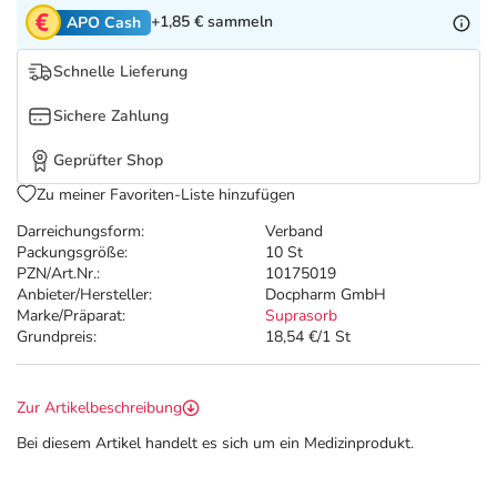
Refluthin, Lasea & Carmenthin Deals
Sport & Fitness
Täglich gut versorgt
+1,85 €
sammeln
APO Cash
Salus Deals
Tierapotheke
Schnelle Lieferung
Sichere Zahlung
Vitamine & Mineralstoffe
Geprüfter Shop
Marken
Zu meiner Favoriten-Liste hinzufügen
Darreichungsform:
Verband
Packungsgröße:
10 St
PZN/Art.Nr.:
10175019
Anbieter/Hersteller:
Docpharm GmbH
Marke/Präparat:
Suprasorb
Grundpreis:
18,54 €/1 St
Zur Artikelbeschreibung
Bei diesem Artikel handelt es sich um ein Medizinprodukt.