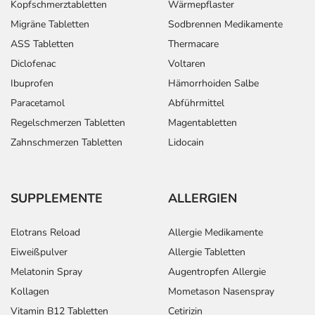
Kopfschmerztabletten
Wärmepflaster
Migräne Tabletten
Sodbrennen Medikamente
ASS Tabletten
Thermacare
Diclofenac
Voltaren
Ibuprofen
Hämorrhoiden Salbe
Paracetamol
Abführmittel
Regelschmerzen Tabletten
Magentabletten
Zahnschmerzen Tabletten
Lidocain
SUPPLEMENTE
ALLERGIEN
Elotrans Reload
Allergie Medikamente
Eiweißpulver
Allergie Tabletten
Melatonin Spray
Augentropfen Allergie
Kollagen
Mometason Nasenspray
Vitamin B12 Tabletten
Cetirizin