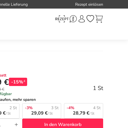
hnelle Lieferung
Rezept einlösen
att
9 €
-15%
4
1 St
4 €
rfügbar
aufen, mehr sparen
2 St
-3%
3 St
-4%
4 St
9 €
29,09 €
28,79 €
/ St
/ St
/ St
In den Warenkorb