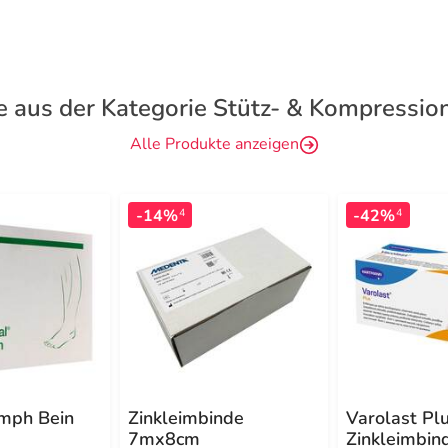
e aus der Kategorie Stütz- & Kompressio
Alle Produkte anzeigen
-14%
-42%
4
4
ymph Bein
Zinkleimbinde
Varolast Pl
7mx8cm
Zinkleimbin