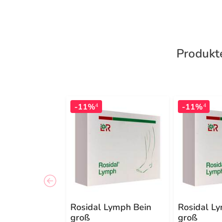
Produkt
-11%
-11%
4
4
Rosidal Lymph Bein
Rosidal L
groß
groß