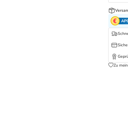
Versan
AP
Schne
Siche
Geprü
Zu mein