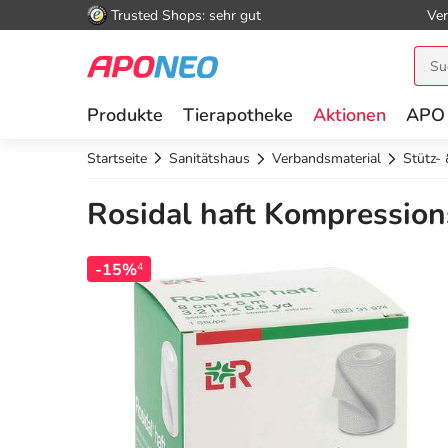
Trusted Shops: sehr gut
Ver
Produkte
Tierapotheke
Aktionen
APO
Startseite
Sanitätshaus
Verbandsmaterial
Stütz-
Rosidal haft Kompression
-15%
4