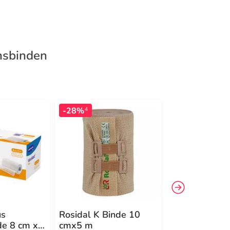
nsbinden
-28%
-16%
4
4
us
Rosidal K Binde 10
Zinkleimbinde
de 8 cm x
cmx5 m
Dracozink 8c