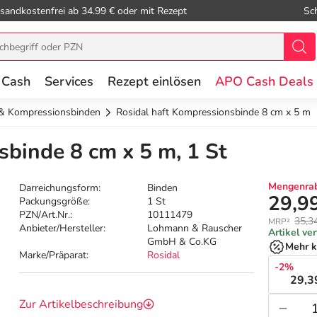
sandkostenfrei ab 34.99 € oder mit Rezept
Sc
 Cash
Services
Rezept einlösen
APO Cash Deals
 & Kompressionsbinden
Rosidal haft Kompressionsbinde 8 cm x 5 m
sbinde 8 cm x 5 m, 1 St
Mengenrab
Darreichungsform:
Binden
29,9
Packungsgröße:
1 St
PZN/Art.Nr.:
10111479
35,3
MRP²
Anbieter/Hersteller:
Lohmann & Rauscher
Artikel ve
GmbH & Co.KG
Mehr k
Marke/Präparat:
Rosidal
-2%
29,3
Zur Artikelbeschreibung