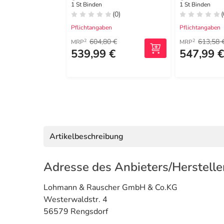
1 St Binden
1 St Binden
(0)
(
Pflichtangaben
Pflichtangaben
604,80 €
613,58 
2
2
MRP
MRP
539,99 €
547,99 
Artikelbeschreibung
Adresse des Anbieters/Herstelle
Lohmann & Rauscher GmbH & Co.KG
Westerwaldstr. 4
56579 Rengsdorf