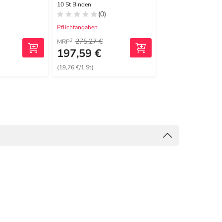
10 St Binden
1 St Binden
(0)
(1)
Pflichtangaben
Pflichtangaben
275,27 €
24,92 €
2
2
MRP
MRP
197,59 €
20,99 €
(19,76 €/1 St)