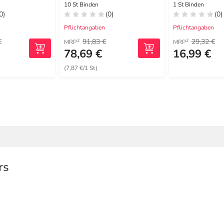
5 m
10 St Binden
1 St Binden
0)
(0)
(0)
Pflichtangaben
Pflichtangaben
€
91,83 €
29,32 €
2
2
MRP
MRP
€
78,69 €
16,99 €
(7,87 €/1 St)
rs