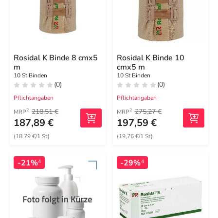
Rosidal K Binde 8 cmx5
Rosidal K Binde 10
m
cmx5 m
10 St Binden
10 St Binden
(0)
(0)
Pflichtangaben
Pflichtangaben
218,51 €
275,27 €
2
2
MRP
MRP
187,89 €
197,59 €
(18,79 €/1 St)
(19,76 €/1 St)
-21%
-29%
4
4