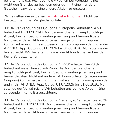
behalten uns das Recht vor, die Aktionen bei Vorliegen eines
wichtigen Grundes zu beenden oder ggf. mit einem anderen
Gutschein bzw. durch eine andere Aktion zu ersetzen.
26: Es gelten die aktuellen
Teilnahmebedingungen
. Nicht bei
Bestellungen über Vergleichsportale.
30: Bei Verwendung des Coupons "Ciclopoli5" erhalten Sie 5 €
Rabatt auf PZN 8907142. Nicht anwendbar auf rezeptpflichtige
Artikel, Bücher, Säuglingsanfangsnahrung und Versandkosten.
Nicht mit anderen Aktionsvorteilen (ausgenommen Coupons)
kombinierbar und nur einzulösen unter www.aponeo.de und in der
APONEO App. Gültig: 06.08.2026 bis 31.08.2026. Nur solange der
Vorrat reicht. Wir behalten uns vor, die Aktion früher zu beenden.
Keine Barauszahlung.
32: Bei Verwendung des Coupons "HP20" erhalten Sie 20 %
Rabatt auf viele Hansaplast-Produkte. Nicht anwendbar auf
rezeptpflichtige Artikel, Bücher, Säuglingsanfangsnahrung und
Versandkosten. Nicht mit anderen Aktionsvorteilen (ausgenommen
Coupons) kombinierbar und nur einzulösen unter www.aponeo.de
und in der APONEO App. Gültig: 01.07.2026 bis 31.08.2026. Nur
solange der Vorrat reicht. Wir behalten uns vor, die Aktion früher
zu beenden. Keine Barauszahlung.
33: Bei Verwendung des Coupons "Canergy20" erhalten Sie 20 %
Rabatt auf PZN 19658110. Nicht anwendbar auf rezeptpflichtige
Artikel, Bücher, Säuglingsanfangsnahrung und Versandkosten.
Nicht mit anderen Aktionsvorteilen (ausgenommen Coupons)