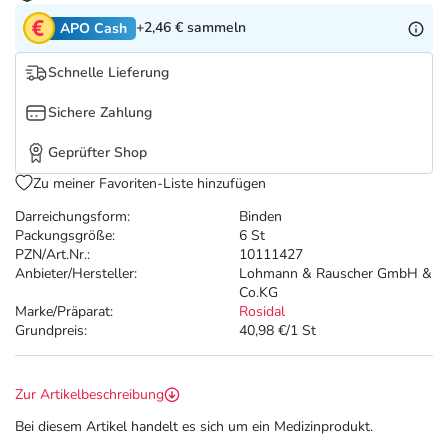
Refluthin, Lasea & Carmenthin Deals
Sport & Fitness
Täglich gut versorgt
+2,46 €
sammeln
APO Cash
Salus Deals
Tierapotheke
Schnelle Lieferung
Sichere Zahlung
Vitamine & Mineralstoffe
Geprüfter Shop
Marken
Zu meiner Favoriten-Liste hinzufügen
Darreichungsform:
Binden
Packungsgröße:
6 St
PZN/Art.Nr.:
10111427
Anbieter/Hersteller:
Lohmann & Rauscher GmbH &
Co.KG
Marke/Präparat:
Rosidal
Grundpreis:
40,98 €/1 St
Zur Artikelbeschreibung
Bei diesem Artikel handelt es sich um ein Medizinprodukt.