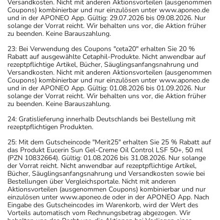
Versandkosten. Nicht mit anderen Aktionsvorteilen (ausgenommen
Coupons) kombinierbar und nur einzulösen unter www.aponeo.de
und in der APONEO App. Gültig: 29.07.2026 bis 09.08.2026. Nur
solange der Vorrat reicht. Wir behalten uns vor, die Aktion früher
zu beenden. Keine Barauszahlung.
23: Bei Verwendung des Coupons "ceta20" erhalten Sie 20 %
Rabatt auf ausgewählte Cetaphil-Produkte. Nicht anwendbar auf
rezeptpflichtige Artikel, Bücher, Säuglingsanfangsnahrung und
Versandkosten. Nicht mit anderen Aktionsvorteilen (ausgenommen
Coupons) kombinierbar und nur einzulösen unter www.aponeo.de
und in der APONEO App. Gültig: 01.08.2026 bis 01.09.2026. Nur
solange der Vorrat reicht. Wir behalten uns vor, die Aktion früher
zu beenden. Keine Barauszahlung.
24: Gratislieferung innerhalb Deutschlands bei Bestellung mit
rezeptpflichtigen Produkten.
25: Mit dem Gutscheincode "Merit25" erhalten Sie 25 % Rabatt auf
das Produkt Eucerin Sun Gel-Creme Oil Control LSF 50+, 50 ml
(PZN 10832664). Gültig: 01.08.2026 bis 31.08.2026. Nur solange
der Vorrat reicht. Nicht anwendbar auf rezeptpflichtige Artikel,
Bücher, Säuglingsanfangsnahrung und Versandkosten sowie bei
Bestellungen über Vergleichsportale. Nicht mit anderen
Aktionsvorteilen (ausgenommen Coupons) kombinierbar und nur
einzulösen unter www.aponeo.de oder in der APONEO App. Nach
Eingabe des Gutscheincodes im Warenkorb, wird der Wert des
Vorteils automatisch vom Rechnungsbetrag abgezogen. Wir