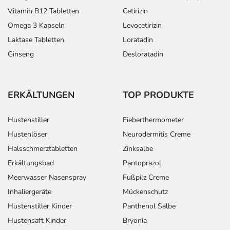
Vitamin B12 Tabletten
Cetirizin
Omega 3 Kapseln
Levocetirizin
Laktase Tabletten
Loratadin
Ginseng
Desloratadin
ERKÄLTUNGEN
TOP PRODUKTE
Hustenstiller
Fieberthermometer
Hustenlöser
Neurodermitis Creme
Halsschmerztabletten
Zinksalbe
Erkältungsbad
Pantoprazol
Meerwasser Nasenspray
Fußpilz Creme
Inhaliergeräte
Mückenschutz
Hustenstiller Kinder
Panthenol Salbe
Hustensaft Kinder
Bryonia