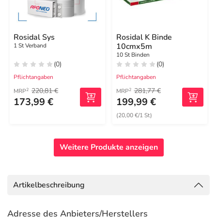
Rosidal Sys
Rosidal K Binde
10cmx5m
1 St Verband
10 St Binden
(0)
(0)
Pflichtangaben
Pflichtangaben
220,81 €
281,77 €
2
2
MRP
MRP
173,99 €
199,99 €
(20,00 €/1 St)
Weitere Produkte anzeigen
Artikelbeschreibung
Adresse des Anbieters/Herstellers