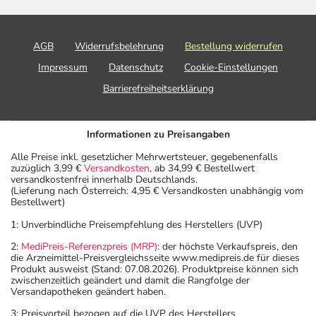
AGB
Widerrufsbelehrung
Bestellung widerrufen
Impressum
Datenschutz
Cookie-Einstellungen
Barrierefreiheitserklärung
Informationen zu Preisangaben
Alle Preise inkl. gesetzlicher Mehrwertsteuer, gegebenenfalls
zuzüglich 3,99 €
Versandkosten
, ab 34,99 € Bestellwert
versandkostenfrei innerhalb Deutschlands.
(Lieferung nach Österreich: 4,95 € Versandkosten unabhängig vom
Bestellwert)
1: Unverbindliche Preisempfehlung des Herstellers (UVP)
2:
MediPreis-Referenzpreis (MRP)
: der höchste Verkaufspreis, den
die Arzneimittel-Preisvergleichsseite www.medipreis.de für dieses
Produkt ausweist (Stand: 07.08.2026). Produktpreise können sich
zwischenzeitlich geändert und damit die Rangfolge der
Versandapotheken geändert haben.
3: Preisvorteil bezogen auf die UVP des Herstellers