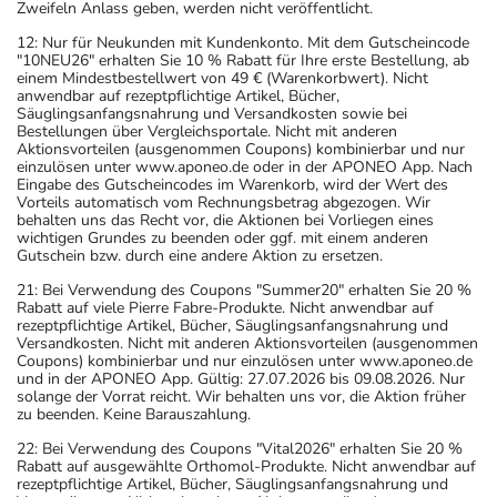
Zweifeln Anlass geben, werden nicht veröffentlicht.
12: Nur für Neukunden mit Kundenkonto. Mit dem Gutscheincode
"10NEU26" erhalten Sie 10 % Rabatt für Ihre erste Bestellung, ab
einem Mindestbestellwert von 49 € (Warenkorbwert). Nicht
anwendbar auf rezeptpflichtige Artikel, Bücher,
Säuglingsanfangsnahrung und Versandkosten sowie bei
Bestellungen über Vergleichsportale. Nicht mit anderen
Aktionsvorteilen (ausgenommen Coupons) kombinierbar und nur
einzulösen unter www.aponeo.de oder in der APONEO App. Nach
Eingabe des Gutscheincodes im Warenkorb, wird der Wert des
Vorteils automatisch vom Rechnungsbetrag abgezogen. Wir
behalten uns das Recht vor, die Aktionen bei Vorliegen eines
wichtigen Grundes zu beenden oder ggf. mit einem anderen
Gutschein bzw. durch eine andere Aktion zu ersetzen.
21: Bei Verwendung des Coupons "Summer20" erhalten Sie 20 %
Rabatt auf viele Pierre Fabre-Produkte. Nicht anwendbar auf
rezeptpflichtige Artikel, Bücher, Säuglingsanfangsnahrung und
Versandkosten. Nicht mit anderen Aktionsvorteilen (ausgenommen
Coupons) kombinierbar und nur einzulösen unter www.aponeo.de
und in der APONEO App. Gültig: 27.07.2026 bis 09.08.2026. Nur
solange der Vorrat reicht. Wir behalten uns vor, die Aktion früher
zu beenden. Keine Barauszahlung.
22: Bei Verwendung des Coupons "Vital2026" erhalten Sie 20 %
Rabatt auf ausgewählte Orthomol-Produkte. Nicht anwendbar auf
rezeptpflichtige Artikel, Bücher, Säuglingsanfangsnahrung und