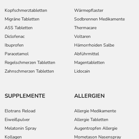
Kopfschmerztabletten
Wärmepflaster
Migräne Tabletten
Sodbrennen Medikamente
ASS Tabletten
Thermacare
Diclofenac
Voltaren
Ibuprofen
Hämorrhoiden Salbe
Paracetamol
Abführmittel
Regelschmerzen Tabletten
Magentabletten
Zahnschmerzen Tabletten
Lidocain
SUPPLEMENTE
ALLERGIEN
Elotrans Reload
Allergie Medikamente
Eiweißpulver
Allergie Tabletten
Melatonin Spray
Augentropfen Allergie
Kollagen
Mometason Nasenspray