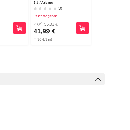
1 St Verband
1 St Pflaster
(0)
(1)
Pflichtangaben
Pflichtangaben
55,02 €
91,63 €
2
2
MRP
MRP
41,99 €
80,06 €
(4,20 €/1 m)