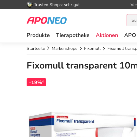
Trusted Shops: sehr gut
Ver
Produkte
Tierapotheke
Aktionen
APO
Startseite
Markenshops
Fixomull
Fixomull tran
Fixomull transparent 10
-19%
4