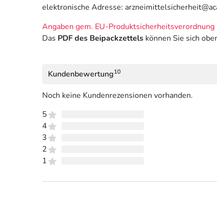
elektronische Adresse: arzneimittelsicherheit@a
Angaben gem. EU-Produktsicherheitsverordnung 
Das
PDF des Beipackzettels
können Sie sich obe
10
Kundenbewertung
Noch keine Kundenrezensionen vorhanden.
5
4
3
2
1