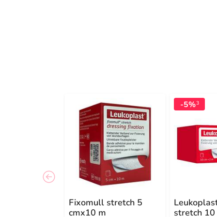
-5%
3
Fixomull stretch 5
Leukoplas
cmx10 m
stretch 1