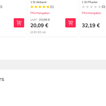
m x 5 cm
1 St Verband
1 St Pflaster
0)
(1)
(0)
Pflichtangaben
Pflichtangaben
23,98 €
1
UVP
20,09 €
32,19 €
(2,01 €/1 m)
rs