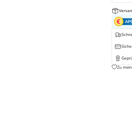
Versan
AP
Schne
Siche
Geprü
Zu mein