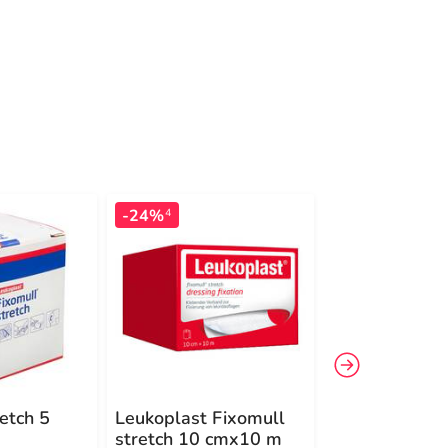
-24%
-13%
4
4
etch 5
Leukoplast Fixomull
Fixomull® sk
stretch 10 cmx10 m
sensitive 10 