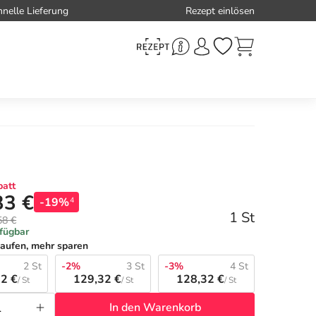
hnelle Lieferung
Rezept einlösen
att
33 €
-19%
4
1 St
58 €
rfügbar
aufen, mehr sparen
2 St
-2%
3 St
-3%
4 St
2 €
129,32 €
128,32 €
/ St
/ St
/ St
In den Warenkorb