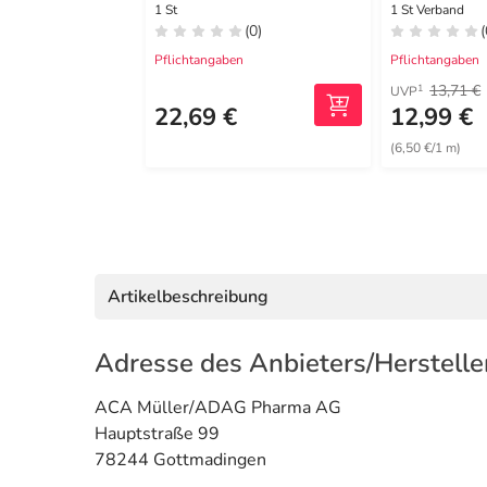
1 St
1 St Verband
(0)
(
Pflichtangaben
Pflichtangaben
13,71 €
1
UVP
22,69 €
12,99 €
(6,50 €/1 m)
Artikelbeschreibung
Adresse des Anbieters/Herstelle
ACA Müller/ADAG Pharma AG
Hauptstraße 99
78244 Gottmadingen