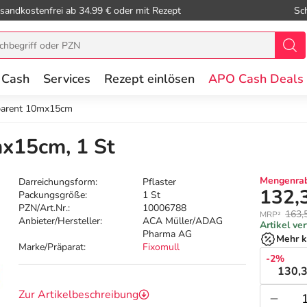
sandkostenfrei ab 34.99 € oder mit Rezept
Sc
 Cash
Services
Rezept einlösen
APO Cash Deals
sparent 10mx15cm
mx15cm, 1 St
Mengenrab
Darreichungsform:
Pflaster
132,
Packungsgröße:
1 St
PZN/Art.Nr.:
10006788
163,
MRP²
Anbieter/Hersteller:
ACA Müller/ADAG
Artikel ve
Pharma AG
Mehr k
Marke/Präparat:
Fixomull
-2%
130,3
Zur Artikelbeschreibung