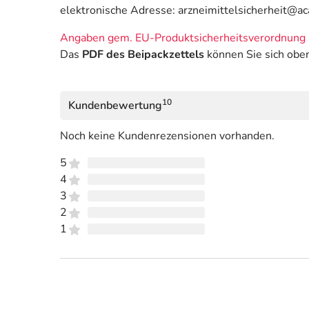
elektronische Adresse: arzneimittelsicherheit@a
Angaben gem. EU-Produktsicherheitsverordnung 
Das
PDF des Beipackzettels
können Sie sich obe
10
Kundenbewertung
Noch keine Kundenrezensionen vorhanden.
5
4
3
2
1