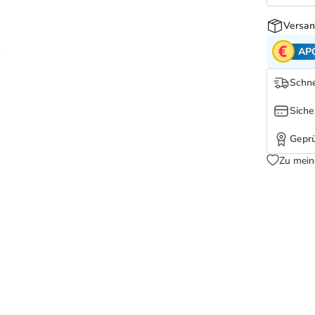
Versan
AP
Schne
Siche
Geprü
Zu mein