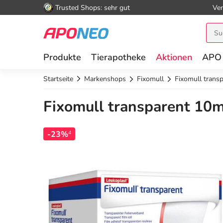
Trusted Shops: sehr gut
Ver
Produkte
Tierapotheke
Aktionen
APO
Startseite
Markenshops
Fixomull
Fixomull tran
Fixomull transparent 10
-23%
4