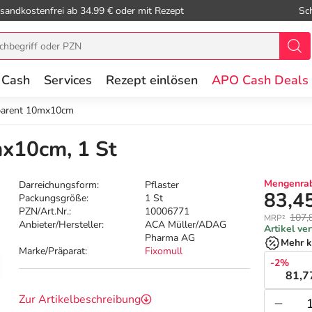
sandkostenfrei ab 34.99 € oder mit Rezept
Sc
 Cash
Services
Rezept einlösen
APO Cash Deals
sparent 10mx10cm
mx10cm, 1 St
Mengenrab
Darreichungsform:
Pflaster
83,4
Packungsgröße:
1 St
PZN/Art.Nr.:
10006771
107,
MRP²
Anbieter/Hersteller:
ACA Müller/ADAG
Artikel ve
Pharma AG
Mehr k
Marke/Präparat:
Fixomull
-2%
81,7
Zur Artikelbeschreibung