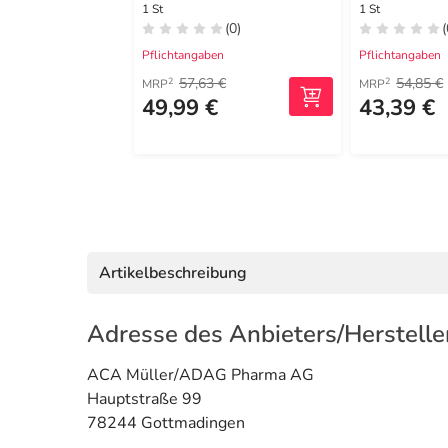
1 St
1 St
(0)
(
Pflichtangaben
Pflichtangaben
57,63 €
54,85 €
2
2
MRP
MRP
49,99 €
43,39 €
Artikelbeschreibung
Adresse des Anbieters/Herstelle
ACA Müller/ADAG Pharma AG
Hauptstraße 99
78244 Gottmadingen