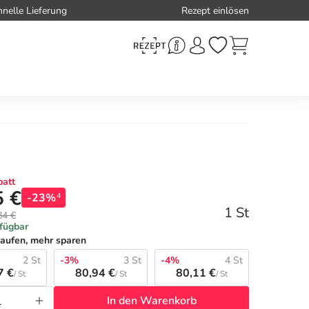
hnelle Lieferung
Rezept einlösen
att
5 €
-23%
4
1 St
84 €
rfügbar
aufen, mehr sparen
2 St
-3%
3 St
-4%
4 St
7 €
80,94 €
80,11 €
/ St
/ St
/ St
In den Warenkorb