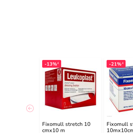
-13%
-21%
4
4
Fixomull stretch 10
Fixomull s
cmx10 m
10mx10c