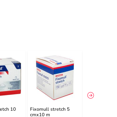
-30%
4
retch 10
Fixomull stretch 5
Leukoplast®
cmx10 m
Fixomull® st