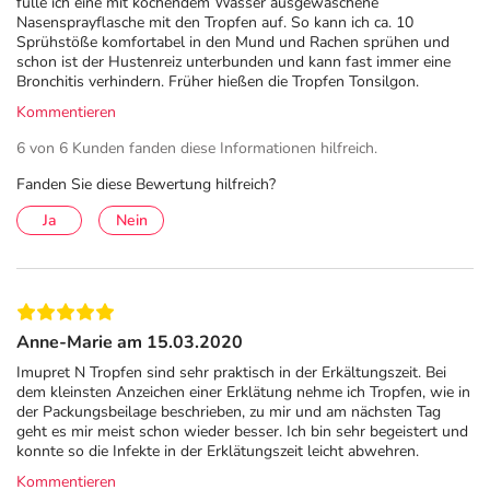
fülle ich eine mit kochendem Wasser ausgewaschene
Nasensprayflasche mit den Tropfen auf. So kann ich ca. 10
Einzigartige 7-Pflanzenkombination
Sprühstöße komfortabel in den Mund und Rachen sprühen und
Kann die Erkältungsabwehr stärken, Erkältungserreger
schon ist der Hustenreiz unterbunden und kann fast immer eine
bekämpfen und so den Erkältungsverlauf mildern
Bronchitis verhindern. Früher hießen die Tropfen Tonsilgon.
Kommentieren
Hilft bereits bei den ersten Anzeichen einer Erkältung
Gut verträglich
6 von 6 Kunden fanden diese Informationen hilfreich.
Geeignet für Erwachsene und Kinder ab 2 Jahren
Fanden Sie diese Bewertung hilfreich?
Praktische und bedarfsgerechte Anwendung
Ja
Nein
Ideal für jede Haus- und Reiseapotheke
Pflichtangaben:
Imupret® N Tropfen.
Traditionell verwendet bei ersten Anzeichen und
Anne-Marie am 15.03.2020
während einer Erkältung, z. B. Kratzen im Hals, Halsschmerzen,
Imupret N Tropfen sind sehr praktisch in der Erkältungszeit. Bei
Schluckbeschwerden, Hustenreiz. Hinweis: Imupret® N ist ein traditionelles
dem kleinsten Anzeichen einer Erklätung nehme ich Tropfen, wie in
pflanzliches Arzneimittel, das ausschließlich aufgrund langjähriger
der Packungsbeilage beschrieben, zu mir und am nächsten Tag
geht es mir meist schon wieder besser. Ich bin sehr begeistert und
Anwendung für das Anwendungsgebiet registriert ist. Imupret® N Tropfen
konnte so die Infekte in der Erklätungszeit leicht abwehren.
wird angewendet bei Kindern ab 2 Jahren, Jugendlichen und Erwachsenen.
Kommentieren
Imupret® N Tropfen enthalten 210 mg Alkohol (Ethanol) pro 25 Tropfen