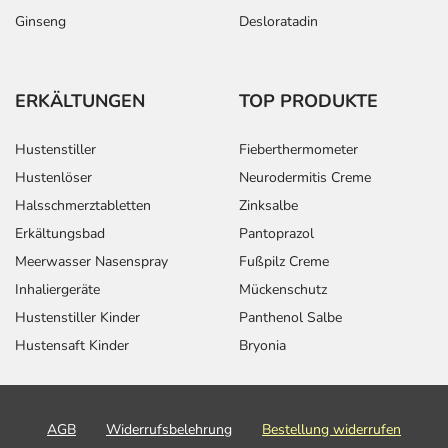
Bionorica SE
Ginseng
Desloratadin
Kerschensteinerstr. 11-15
92318 Neumarkt
ERKÄLTUNGEN
TOP PRODUKTE
Das
PDF des Beipackzettels
können Sie sich oben
herunterladen.
Hustenstiller
Fieberthermometer
Hustenlöser
Neurodermitis Creme
Halsschmerztabletten
Zinksalbe
Erkältungsbad
Pantoprazol
Meerwasser Nasenspray
Fußpilz Creme
Inhaliergeräte
Mückenschutz
Hustenstiller Kinder
Panthenol Salbe
Hustensaft Kinder
Bryonia
AGB
Widerrufsbelehrung
Bestellung widerrufen