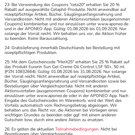
23: Bei Verwendung des Coupons "ceta20" erhalten Sie 20 %
Rabatt auf ausgewählte Cetaphil-Produkte. Nicht anwendbar auf
rezeptpflichtige Artikel, Bücher, Säuglingsanfangsnahrung und
Versandkosten. Nicht mit anderen Aktionsvorteilen (ausgenommen
Coupons) kombinierbar und nur einzulösen unter www.aponeo.de
und in der APONEO App. Gültig: 01.08.2026 bis 01.09.2026. Nur
solange der Vorrat reicht. Wir behalten uns vor, die Aktion früher
zu beenden. Keine Barauszahlung.
24: Gratislieferung innerhalb Deutschlands bei Bestellung mit
rezeptpflichtigen Produkten.
25: Mit dem Gutscheincode "Merit25" erhalten Sie 25 % Rabatt auf
das Produkt Eucerin Sun Gel-Creme Oil Control LSF 50+, 50 ml
(PZN 10832664). Gültig: 01.08.2026 bis 31.08.2026. Nur solange
der Vorrat reicht. Nicht anwendbar auf rezeptpflichtige Artikel,
Bücher, Säuglingsanfangsnahrung und Versandkosten sowie bei
Bestellungen über Vergleichsportale. Nicht mit anderen
Aktionsvorteilen (ausgenommen Coupons) kombinierbar und nur
einzulösen unter www.aponeo.de oder in der APONEO App. Nach
Eingabe des Gutscheincodes im Warenkorb, wird der Wert des
Vorteils automatisch vom Rechnungsbetrag abgezogen. Wir
behalten uns das Recht vor, die Aktionen bei Vorliegen eines
wichtigen Grundes zu beenden oder ggf. mit einem anderen
Gutschein bzw. durch eine andere Aktion zu ersetzen.
26: Es gelten die aktuellen
Teilnahmebedingungen
. Nicht bei
Bestellungen über Vergleichsportale.