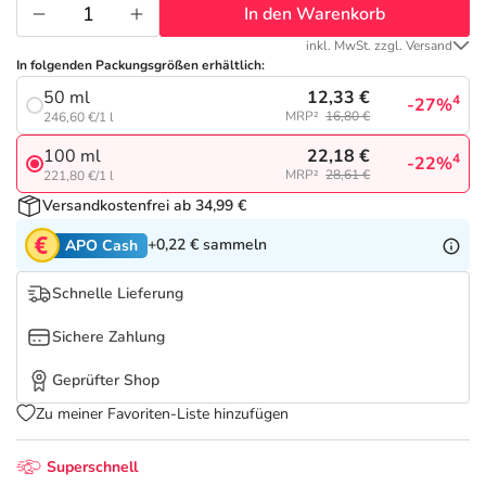
Refluthin, Lasea & Carmenthin Deals
Sport & Fitness
Täglich gut versorgt
In den Warenkorb
inkl. MwSt. zzgl. Versand
Salus Deals
Tierapotheke
In folgenden Packungsgrößen erhältlich:
12,33 €
50 ml
4
-27%
MRP²
16,80 €
246,60 €/1 l
Vitamine & Mineralstoffe
22,18 €
100 ml
4
-22%
MRP²
28,61 €
221,80 €/1 l
Marken
Versandkostenfrei ab 34,99 €
+0,22 €
sammeln
APO Cash
Schnelle Lieferung
Sichere Zahlung
Geprüfter Shop
Zu meiner Favoriten-Liste hinzufügen
Superschnell