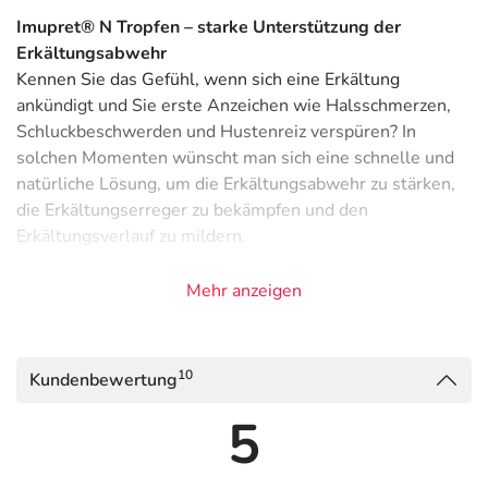
Imupret® N Tropfen – starke Unterstützung der
Erkältungsabwehr
Kennen Sie das Gefühl, wenn sich eine Erkältung
ankündigt und Sie erste Anzeichen wie Halsschmerzen,
Schluckbeschwerden und Hustenreiz verspüren? In
solchen Momenten wünscht man sich eine schnelle und
natürliche Lösung, um die Erkältungsabwehr zu stärken,
die Erkältungserreger zu bekämpfen und den
Erkältungsverlauf zu mildern.
Imupret® N Tropfen von Bionorica wirken effektiv bei den
Mehr anzeigen
ersten Symptomen einer beginnenden Erkältung. Die
Tropfen bündeln ihre Kraft aus einer einzigartigen 7-
Pflanzenkombination – Kamille, Eibisch, Schachtelhalm,
10
Kundenbewertung
Schafgarbe, Walnuss, Löwenzahn und Eiche. Frühzeitig
eingenommen, können sie das körpereigene
5
Immunsystem unterstützen und Erkältungssymptome
lindern.