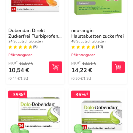
Dobendan Direkt
neo-angin
Zuckerfrei Flurbiprofen
Halstabletten zuckerfrei
8,75 mg
24 St Lutschtabletten
48 St Lutschtabletten
(5)
(10)
Lutschtabletten
Pflichtangaben
Pflichtangaben
15,80 €
18,91 €
2
2
MRP
MRP
10,54 €
14,22 €
(0,44 €/1 St)
(0,30 €/1 St)
-39%
-36%
4
4