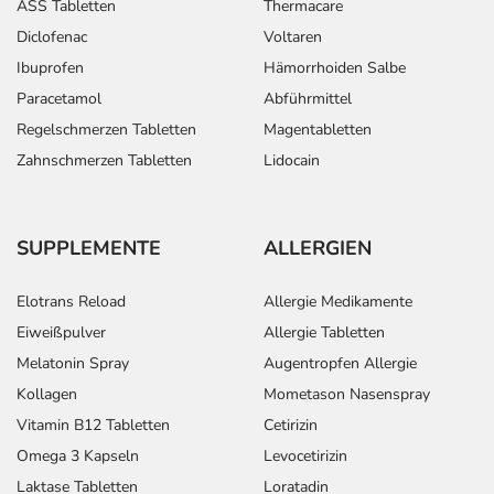
dem auf der Packung oder der Umverpackung
ASS Tabletten
Thermacare
angegebenen Verfallsdatum. Das Verfallsdatum bezieht
Diclofenac
Voltaren
sich auf den letzten Tag des angegebenen Monats.
Ibuprofen
Hämorrhoiden Salbe
Inhaltsstoffe
Paracetamol
Abführmittel
Regelschmerzen Tabletten
Magentabletten
Wirkstoff
je 100 ml Flüssigkeit:
Zahnschmerzen Tabletten
Lidocain
Eibischwurzel 2,6 g
Eichenrinde 2,6 g
SUPPLEMENTE
ALLERGIEN
Kamillenblüten 2,6 g
Löwenzahnkraut 2,6 g
Elotrans Reload
Allergie Medikamente
Schachtelhalmkraut 2,6 g
Eiweißpulver
Allergie Tabletten
Schafgarbenkraut 2,6 g
Melatonin Spray
Augentropfen Allergie
Walnussblätter 2,6 g
Kollagen
Mometason Nasenspray
Enthält 19% Alkohol
Vitamin B12 Tabletten
Cetirizin
Omega 3 Kapseln
Levocetirizin
Adresse des Anbieters/Herstellers
Laktase Tabletten
Loratadin