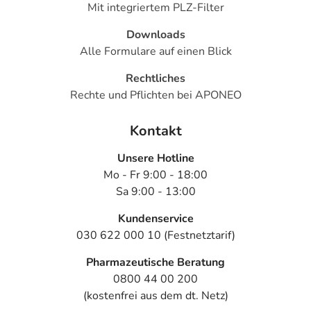
Mit integriertem PLZ-Filter
Wie kommt es zu einer Erkältung?
Downloads
Faktoren wie Kälte, Stress, unausgewogene Ernährung,
Alle Formulare auf einen Blick
Schlafmangel, Überanstrengung, Alkohol, Nikotin,
Krankheiten oder Medikamente können das
Rechtliches
Immunsystem schwächen und die Wahrscheinlichkeit
Rechte und Pflichten bei APONEO
erhöhen, sich zu erkälten. Doch erst bestimmte Viren
sorgen dafür, dass man sich erkältet. Diese fängt man sich
Kontakt
oft an Orten ein, an denen viele Menschen sind, wie in
Unsere Hotline
öffentlichen Verkehrsmitteln, am Arbeitsplatz oder im
Mo - Fr 9:00 - 18:00
Kindergarten. Deshalb ist es wichtig, bei den ersten
Sa 9:00 - 13:00
Anzeichen einer Erkältung – z.B. Kribbeln in der Nase,
Kratzen im Hals, Kopfschmerzen und allgemeiner
Kundenservice
Abgeschlagenheit – die eigene Immunabwehr zu stärken.
030 622 000 10 (Festnetztarif)
Am besten, bevor weitere Beschwerden wie Husten,
Schnupfen und Halsschmerzen hinzukommen. Oft lässt
Pharmazeutische Beratung
sich so der Erkältungsverlauf mildern.
0800 44 00 200
(kostenfrei aus dem dt. Netz)
Anwendung