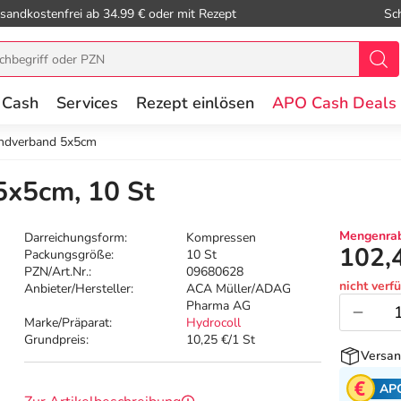
sandkostenfrei ab 34.99 € oder mit Rezept
Sc
 Cash
Services
Rezept einlösen
APO Cash Deals
ndverband 5x5cm
5x5cm, 10 St
Mengenrab
Darreichungsform:
Kompressen
102,
Packungsgröße:
10 St
PZN/Art.Nr.:
09680628
nicht verf
Anbieter/Hersteller:
ACA Müller/ADAG
Pharma AG
Marke/Präparat:
Hydrocoll
Grundpreis:
10,25 €/1 St
Versan
AP