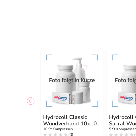
Hydrocoll Classic
Hydrocoll 
Wundverband 10x10
Sacral Wu
cm
12x18 cm
10 St Kompressen
5 St Kompresse
(0)
(