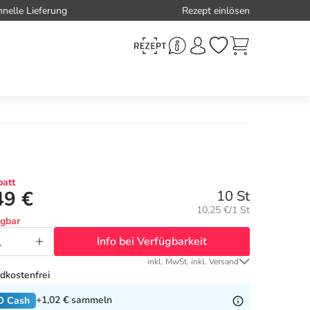
hnelle Lieferung
Rezept einlösen
att
49 €
10 St
Grundpreis:
10,25 €/1 St
ügbar
Info bei Verfügbarkeit
inkl. MwSt. inkl. Versand
dkostenfrei
+1,02 €
sammeln
O Cash