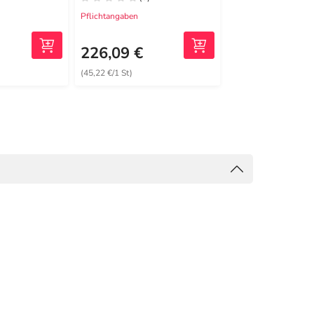
Pflichtangaben
Pflichtangaben
226,09 €
402,79 €
(45,22 €/1 St)
(80,56 €/1 St)