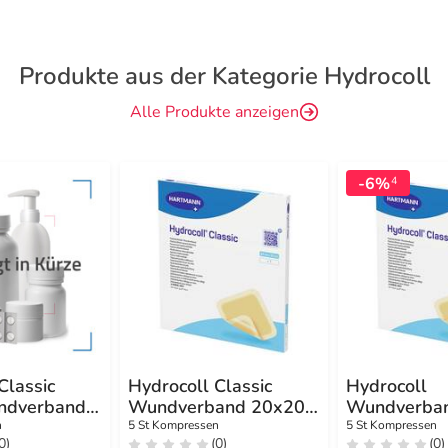
Produkte aus der Kategorie Hydrocoll
Alle Produkte anzeigen
-6%
4
Classic
Hydrocoll Classic
Hydrocoll
ndverband
Wundverband 20x20
Wundverba
cm
cm
n
5 St Kompressen
5 St Kompressen
0)
(0)
(0)