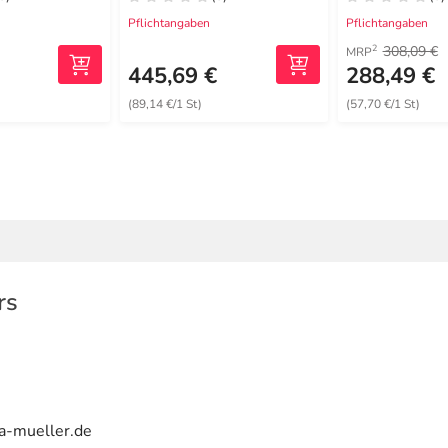
Pflichtangaben
Pflichtangaben
308,09 €
2
MRP
€
445,69 €
288,49 €
(89,14 €/1 St)
(57,70 €/1 St)
rs
ca-mueller.de