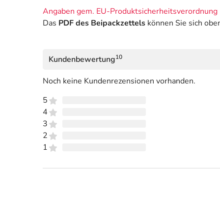
Angaben gem. EU-Produktsicherheitsverordnung 
Das
PDF des Beipackzettels
können Sie sich obe
10
Kundenbewertung
Noch keine Kundenrezensionen vorhanden.
5
4
3
2
1