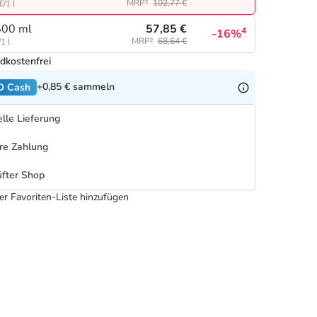
MRP²
102,77 €
€/1 l
57,85 €
500 ml
4
-16%
MRP²
68,64 €
1 l
dkostenfrei
+0,85 €
sammeln
O Cash
lle Lieferung
re Zahlung
fter Shop
er Favoriten-Liste hinzufügen