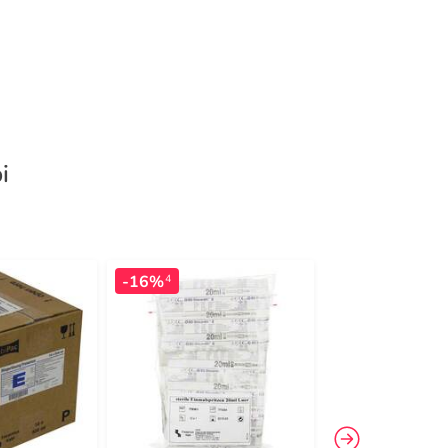
i
-16%
4