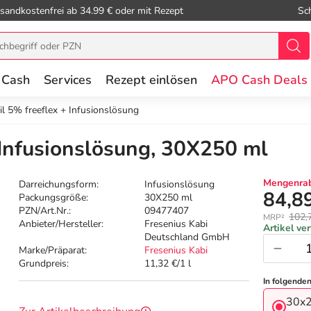
sandkostenfrei ab 34.99 € oder mit Rezept
Sc
 Cash
Services
Rezept einlösen
APO Cash Deals
il 5% freeflex + Infusionslösung
 Infusionslösung, 30X250 ml
Mengenrab
Darreichungsform:
Infusionslösung
84,8
Packungsgröße:
30X250 ml
PZN/Art.Nr.:
09477407
102,
MRP²
Anbieter/Hersteller:
Fresenius Kabi
Artikel ve
Deutschland GmbH
Marke/Präparat:
Fresenius Kabi
Grundpreis:
11,32 €/1 l
In folgende
30x