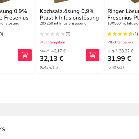
ösung 0,9%
Kochsalzlösung 0,9%
Ringer Lösu
e Fresenius
Plastik Infusionslösung
Fresenius Pl
sionslösung
20X250 ml Infusionslösung
10X500 ml Infusi
0)
(0)
(1)
Pflichtangaben
Pflichtangaben
46,17 €
38,32 €
2
2
MRP
MRP
32,13 €
31,99 €
(6,43 €/1 l)
(6,40 €/1 l)
rs