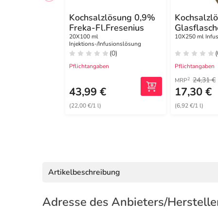
Kochsalzlösung 0,9%
Kochsalzl
Freka-Fl.Fresenius
Glasflasch
20X100 ml
10X250 ml Infu
Injektions-/Infusionslösung
(0)
(
Pflichtangaben
Pflichtangaben
24,31 €
2
MRP
43,99 €
17,30 €
(22,00 €/1 l)
(6,92 €/1 l)
Artikelbeschreibung
Adresse des Anbieters/Herstelle