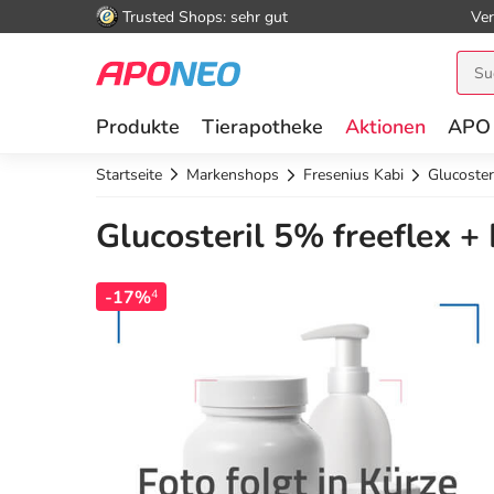
Trusted Shops: sehr gut
Ver
Produkte
Tierapotheke
Aktionen
APO
Startseite
Markenshops
Fresenius Kabi
Glucoster
Glucosteril 5% freeflex +
-17%
4