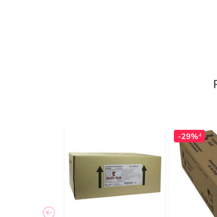
-29%
4