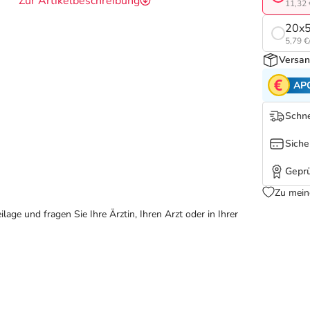
Zur Artikelbeschreibung
11,32 
20x
5,79 €/
Versan
AP
Schne
Siche
Geprü
Zu mein
ge und fragen Sie Ihre Ärztin, Ihren Arzt oder in Ihrer