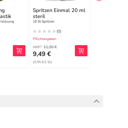
ng
Spritzen Einmal 20 ml
Lavasorb
astik
steril
Wundspüllös
onslösung
10 St Spritzen
250 ml Spüllösung
(0)
(0)
Pflichtangaben
Pflichtangaben
11,30 €
2
MRP
9,49 €
17,39 €
(0,95 €/1 St)
(69,56 €/1 l)