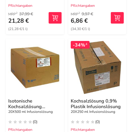
Pflichtangaben
Pflichtangaben
37,99 €
9,97 €
2
2
MRP
MRP
21,28 €
6,86 €
(21,28 €/1 l)
(34,30 €/1 l)
-34%
4
Isotonische
Kochsalzlösung 0,9%
Kochsalzlösung
Plastik Infusionslösung
Fresenius freeflex
20X500 ml Infusionslösung
20X250 ml Infusionslösung
(0)
(0)
Pflichtangaben
Pflichtangaben