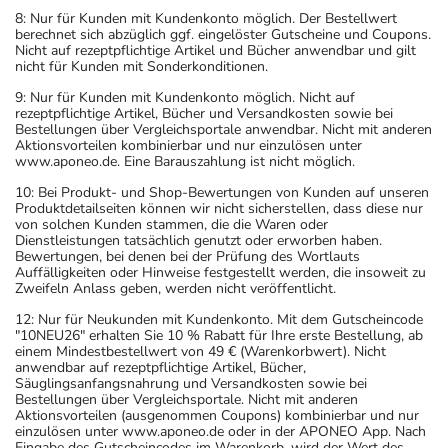
8: Nur für Kunden mit Kundenkonto möglich. Der Bestellwert
berechnet sich abzüglich ggf. eingelöster Gutscheine und Coupons.
Nicht auf rezeptpflichtige Artikel und Bücher anwendbar und gilt
nicht für Kunden mit Sonderkonditionen.
9: Nur für Kunden mit Kundenkonto möglich. Nicht auf
rezeptpflichtige Artikel, Bücher und Versandkosten sowie bei
Bestellungen über Vergleichsportale anwendbar. Nicht mit anderen
Aktionsvorteilen kombinierbar und nur einzulösen unter
www.aponeo.de. Eine Barauszahlung ist nicht möglich.
10: Bei Produkt- und Shop-Bewertungen von Kunden auf unseren
Produktdetailseiten können wir nicht sicherstellen, dass diese nur
von solchen Kunden stammen, die die Waren oder
Dienstleistungen tatsächlich genutzt oder erworben haben.
Bewertungen, bei denen bei der Prüfung des Wortlauts
Auffälligkeiten oder Hinweise festgestellt werden, die insoweit zu
Zweifeln Anlass geben, werden nicht veröffentlicht.
12: Nur für Neukunden mit Kundenkonto. Mit dem Gutscheincode
"10NEU26" erhalten Sie 10 % Rabatt für Ihre erste Bestellung, ab
einem Mindestbestellwert von 49 € (Warenkorbwert). Nicht
anwendbar auf rezeptpflichtige Artikel, Bücher,
Säuglingsanfangsnahrung und Versandkosten sowie bei
Bestellungen über Vergleichsportale. Nicht mit anderen
Aktionsvorteilen (ausgenommen Coupons) kombinierbar und nur
einzulösen unter www.aponeo.de oder in der APONEO App. Nach
Eingabe des Gutscheincodes im Warenkorb, wird der Wert des