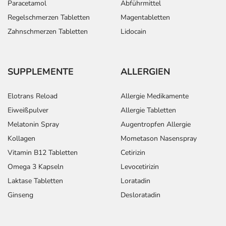
Paracetamol
Abführmittel
Regelschmerzen Tabletten
Magentabletten
Zahnschmerzen Tabletten
Lidocain
SUPPLEMENTE
ALLERGIEN
Elotrans Reload
Allergie Medikamente
Eiweißpulver
Allergie Tabletten
Melatonin Spray
Augentropfen Allergie
Kollagen
Mometason Nasenspray
Vitamin B12 Tabletten
Cetirizin
Omega 3 Kapseln
Levocetirizin
Laktase Tabletten
Loratadin
Ginseng
Desloratadin