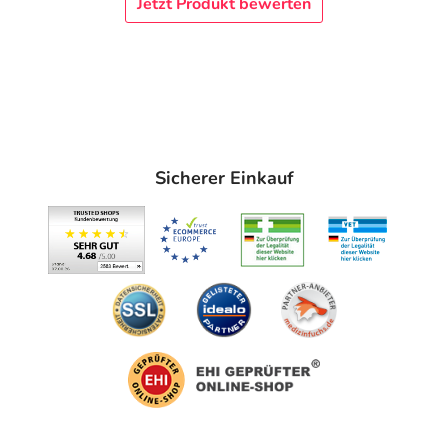
Jetzt Produkt bewerten
individueller Nutzen/Risiko-Abschätzung angewendet werden. Bei
der subkutanen Applikation von Elektrolytlösungen liegen keine
klinischen Daten über exponierte Schwangere vor. Bei Patienten
mit folgenden Erkrankungen sollte die Anwendung von
Jonosteril® nur mit Vorsicht und unter strikter Beachtung der
generellen Vorsichtsmaßnahmen erfolgen - eine Behandlung mit
Jonosteril® sollte nur nach individueller Nutzen/Risiko-
Sicherer Einkauf
Abschätzung durchgeführt werden bei: Hypernatriämie,
Hyperchlorämie, Hypercalcämie, Niereninsuffizienz (aufgrund des
Natrium-, Kalium- und Calciumgehaltes der Infusionslösung),
Herzerkrankungen (aufgrund des Natrium- und Kaliumgehaltes),
Erkrankungen, die eine restriktive Natriumzufuhr gebieten (wie
generalisierte Ödeme, Lungenödem, Hypertonie, Eklampsie),
Zuständen, die zu Hyperkaliämie führen können (wie
Nebennierenrindeninsuffizienz, ausgedehnte Gewebezerstörungen
wie z. B. bei schweren Verbrennungen), Erkrankungen, die mit
einem erhöhten Vitamin-D-Spiegel einhergehen, wie z. B.
Sarkoidose (aufgrund des Calciumgehaltes). Bei der subkutanen