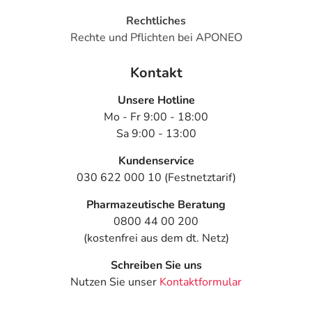
Ca2+ 1,65 mmol/l
Rechtliches
Mg2+ 1,25 mmol/l
Rechte und Pflichten bei APONEO
Cl- 110 mmol/l
CH3COO- 36,8 mmol/l
Kontakt
Sonstige Bestandteile: Wasser für Injektionszwecke,
Unsere Hotline
Salzsäure (zur pH-Wert-Einstellung), Natriumhydroxid
Mo - Fr 9:00 - 18:00
(zur pH-Wert-Einstellung)
Sa 9:00 - 13:00
Adresse des Anbieters/Herstellers
Kundenservice
030 622 000 10 (Festnetztarif)
Fresenius Kabi Deutschland GmbH
Else-Kröner-Str. 1
Pharmazeutische Beratung
61352 Bad Homburg v.d.H.
0800 44 00 200
(kostenfrei aus dem dt. Netz)
Das
PDF des Beipackzettels
können Sie sich oben
herunterladen.
Schreiben Sie uns
Nutzen Sie unser
Kontaktformular