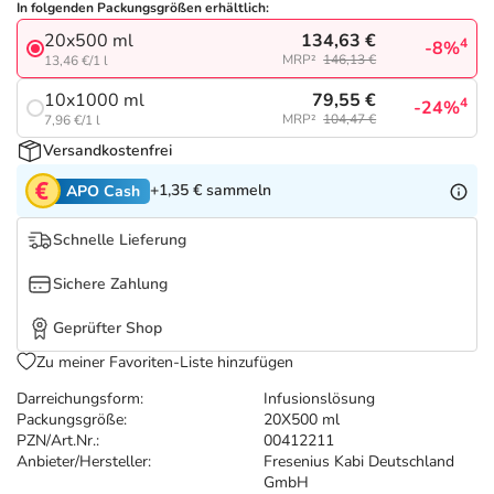
Refluthin, Lasea & Carmenthin Deals
Sport & Fitness
Täglich gut versorgt
In folgenden Packungsgrößen erhältlich:
134,63 €
20x500 ml
4
-8%
MRP²
146,13 €
13,46 €/1 l
Salus Deals
Tierapotheke
79,55 €
10x1000 ml
4
-24%
MRP²
104,47 €
7,96 €/1 l
Vitamine & Mineralstoffe
Versandkostenfrei
+1,35 €
sammeln
APO Cash
Marken
Schnelle Lieferung
Sichere Zahlung
Geprüfter Shop
Zu meiner Favoriten-Liste hinzufügen
Darreichungsform:
Infusionslösung
Packungsgröße:
20X500 ml
PZN/Art.Nr.:
00412211
Anbieter/Hersteller:
Fresenius Kabi Deutschland
GmbH