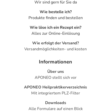
Wir sind gern für Sie da
Bitte verwenden Sie dieses Arzneimittel nicht mehr nach
Wie bestelle ich?
dem auf der Packung oder der Umverpackung
Produkte finden und bestellen
angegebenen Verfallsdatum. Das Verfallsdatum bezieht
sich auf den letzten Tag des angegebenen Monats.
Wie löse ich ein Rezept ein?
Alles zur Online-Einlösung
Inhaltsstoffe
Wie erfolgt der Versand?
Wirkstoffe
Versandmöglichkeiten- und kosten
1000 ml Infusionslösung enthalten:
Informationen
Natriumchlorid 6,430 g
Natriumacetat-Trihydrat 3,674 g
Über uns
Kaliumacetat 0,393 g
APONEO stellt sich vor
Magnesiumacetat-Tetrahydrat 0,268 g
APONEO Heilpraktikerverzeichnis
Calciumacetat 0,261 g
Mit integriertem PLZ-Filter
Na+ 137 mmol/l
Downloads
K+ 4 mmol/l
Alle Formulare auf einen Blick