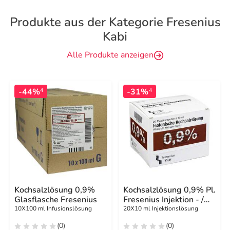
Produkte aus der Kategorie Fresenius
Kabi
Alle Produkte anzeigen
-44%
-31%
4
4
Kochsalzlösung 0,9%
Kochsalzlösung 0,9% Pl.
Glasflasche Fresenius
Fresenius Injektion - /
Infusionslösung
10X100 ml Infusionslösung
20X10 ml Injektionslösung
(0)
(0)