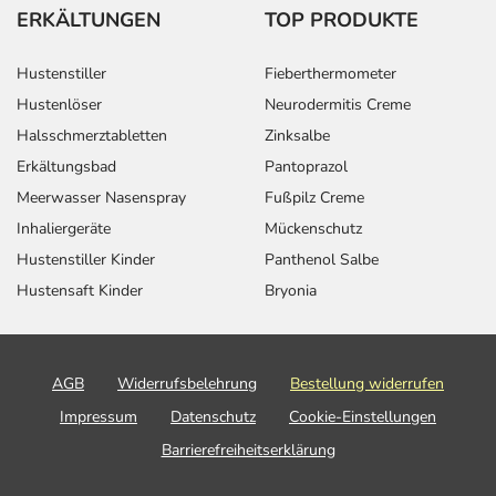
ERKÄLTUNGEN
TOP PRODUKTE
Hustenstiller
Fieberthermometer
Hustenlöser
Neurodermitis Creme
Halsschmerztabletten
Zinksalbe
Erkältungsbad
Pantoprazol
Meerwasser Nasenspray
Fußpilz Creme
Inhaliergeräte
Mückenschutz
Hustenstiller Kinder
Panthenol Salbe
Hustensaft Kinder
Bryonia
AGB
Widerrufsbelehrung
Bestellung widerrufen
Impressum
Datenschutz
Cookie-Einstellungen
Barrierefreiheitserklärung