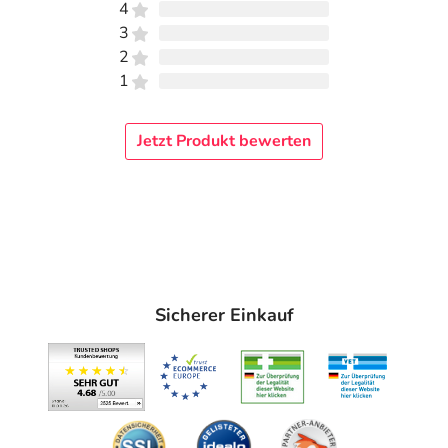
4
Durch seine
besonders leise Funktionsweise
ist der
3
Luftreiniger geeignet für die Verwendung in Büros, im
2
Wohnzimmer oder auch Nachts im Schlafzimmer ohne zu
1
stören.
Echte Hepa-Filtertechnologie
Jetzt Produkt bewerten
Dank der echten Hepa-Filtertechnologie sind die
Luftreiniger von Honeywell in der Lage, kleinste Partikel
bis zu einer Größe von 0,3 µm, 300x dünner als ein
menschliches Haar, zu filtern. Die echte Hepa-
Filtertechnologie ist der
goldene Standard gegen
Allergien, Asthma und Heuschnupfen
.
Sicherer Einkauf
Filterkontrollanzeige
Die
elektronische Filterkontrollanzeige
hilft Ihnen zu
erkennen, wann die Filter ausgetauscht werden müssen.
Der Vorfilter sollte alle 3 Monate ausgetauscht werden,