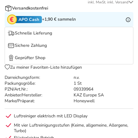
Refluthin, Lasea & Carmenthin Deals
Sport & Fitness
Täglich gut versorgt
inkl. MwSt. inkl. Versand
Versandkostenfrei
Salus Deals
Tierapotheke
+1,90 €
sammeln
APO Cash
Schnelle Lieferung
Vitamine & Mineralstoffe
Sichere Zahlung
Marken
Geprüfter Shop
Zu meiner Favoriten-Liste hinzufügen
Darreichungsform:
n.v.
Packungsgröße:
1 St
PZN/Art.Nr.:
09339964
Anbieter/Hersteller:
KAZ Europe SA
Marke/Präparat:
Honeywell
Luftreiniger elektrisch mit LED Display
Mit vier Luftreinigungsstufen (Keime, allgemeine, Allergene,
Turbo)
Flüsterleister Betrieb