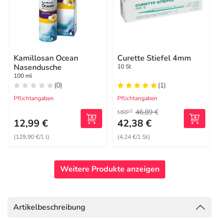
Kamillosan Ocean
Curette Stiefel 4mm
Nasendusche
10 St
100 ml
(0)
(1)
Pflichtangaben
Pflichtangaben
46,89 €
2
MRP
12,99 €
42,38 €
(129,90 €/1 l)
(4,24 €/1 St)
Weitere Produkte anzeigen
Artikelbeschreibung