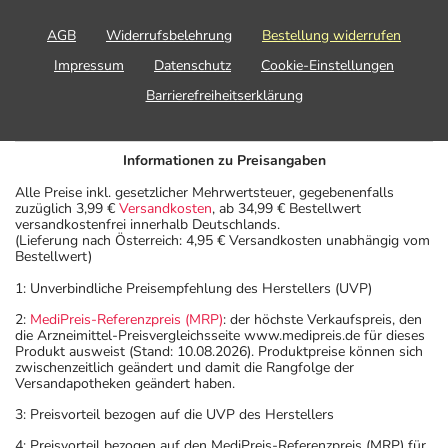
AGB
Widerrufsbelehrung
Bestellung widerrufen
Impressum
Datenschutz
Cookie-Einstellungen
Barrierefreiheitserklärung
Informationen zu Preisangaben
Alle Preise inkl. gesetzlicher Mehrwertsteuer, gegebenenfalls
zuzüglich 3,99 €
Versandkosten
, ab 34,99 € Bestellwert
versandkostenfrei innerhalb Deutschlands.
(Lieferung nach Österreich: 4,95 € Versandkosten unabhängig vom
Bestellwert)
1: Unverbindliche Preisempfehlung des Herstellers (UVP)
2:
MediPreis-Referenzpreis (MRP)
: der höchste Verkaufspreis, den
die Arzneimittel-Preisvergleichsseite www.medipreis.de für dieses
Produkt ausweist (Stand: 10.08.2026). Produktpreise können sich
zwischenzeitlich geändert und damit die Rangfolge der
Versandapotheken geändert haben.
3: Preisvorteil bezogen auf die UVP des Herstellers
4: Preisvorteil bezogen auf den MediPreis-Referenzpreis (MRP) für