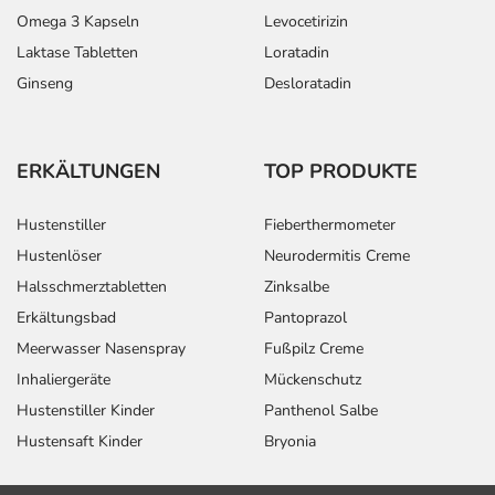
Omega 3 Kapseln
Levocetirizin
Laktase Tabletten
Loratadin
Ginseng
Desloratadin
ERKÄLTUNGEN
TOP PRODUKTE
Hustenstiller
Fieberthermometer
Hustenlöser
Neurodermitis Creme
Halsschmerztabletten
Zinksalbe
Erkältungsbad
Pantoprazol
Meerwasser Nasenspray
Fußpilz Creme
Inhaliergeräte
Mückenschutz
Hustenstiller Kinder
Panthenol Salbe
Hustensaft Kinder
Bryonia