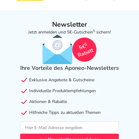
Adresse des Anbieters/Herstellers
KAZ Europe SA
Newsletter
Route de la Chaux 4
5
1030 Bussigny
Jetzt anmelden und 5€-Gutschein
sichern!
5
elektronische Adresse: https://www.helenoftroy.com/co
5€
Rabatt
Angaben gem. EU-Produktsicherheitsverordnung (GPSR)
anzeigen
Ihre Vorteile des Aponeo-Newsletters
Das
PDF des Beipackzettels
können Sie sich oben
herunterladen.
Exklusive Angebote & Gutscheine
Individuelle Produktempfehlungen
Aktionen & Rabatte
Hilfreiche Tipps zu aktuellen Themen