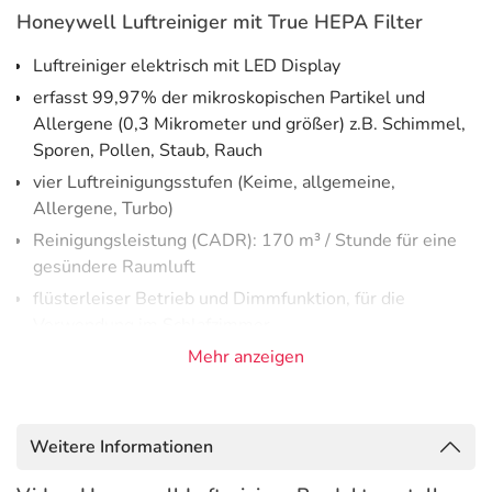
Honeywell Luftreiniger mit True HEPA Filter
Luftreiniger elektrisch mit LED Display
erfasst 99,97% der mikroskopischen Partikel und
Allergene (0,3 Mikrometer und größer) z.B. Schimmel,
Sporen, Pollen, Staub, Rauch
vier Luftreinigungsstufen (Keime, allgemeine,
Allergene, Turbo)
Reinigungsleistung (CADR): 170 m³ / Stunde für eine
gesündere Raumluft
flüsterleiser Betrieb und Dimmfunktion, für die
Verwendung im Schlafzimmer
Vorfilter: Verringert unangenehme Haushaltsgerüche
Mehr anzeigen
und FOVs / Gase
True HEPA-Filter: Technologie für Heuschnupfen und
Allergiker
Weitere Informationen
mit Abschaltautomatik: elektronische Zeitschaltuhr 2-