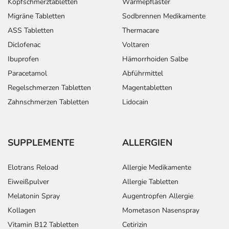
Kopfschmerztabletten
Wärmepflaster
Migräne Tabletten
Sodbrennen Medikamente
ASS Tabletten
Thermacare
Diclofenac
Voltaren
Ibuprofen
Hämorrhoiden Salbe
Paracetamol
Abführmittel
Regelschmerzen Tabletten
Magentabletten
Zahnschmerzen Tabletten
Lidocain
SUPPLEMENTE
ALLERGIEN
Elotrans Reload
Allergie Medikamente
Eiweißpulver
Allergie Tabletten
Melatonin Spray
Augentropfen Allergie
Kollagen
Mometason Nasenspray
Vitamin B12 Tabletten
Cetirizin