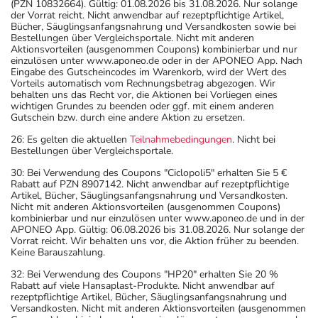
(PZN 10832664). Gültig: 01.08.2026 bis 31.08.2026. Nur solange
der Vorrat reicht. Nicht anwendbar auf rezeptpflichtige Artikel,
Bücher, Säuglingsanfangsnahrung und Versandkosten sowie bei
Bestellungen über Vergleichsportale. Nicht mit anderen
Aktionsvorteilen (ausgenommen Coupons) kombinierbar und nur
einzulösen unter www.aponeo.de oder in der APONEO App. Nach
Eingabe des Gutscheincodes im Warenkorb, wird der Wert des
Vorteils automatisch vom Rechnungsbetrag abgezogen. Wir
behalten uns das Recht vor, die Aktionen bei Vorliegen eines
wichtigen Grundes zu beenden oder ggf. mit einem anderen
Gutschein bzw. durch eine andere Aktion zu ersetzen.
26: Es gelten die aktuellen
Teilnahmebedingungen
. Nicht bei
Bestellungen über Vergleichsportale.
30: Bei Verwendung des Coupons "Ciclopoli5" erhalten Sie 5 €
Rabatt auf PZN 8907142. Nicht anwendbar auf rezeptpflichtige
Artikel, Bücher, Säuglingsanfangsnahrung und Versandkosten.
Nicht mit anderen Aktionsvorteilen (ausgenommen Coupons)
kombinierbar und nur einzulösen unter www.aponeo.de und in der
APONEO App. Gültig: 06.08.2026 bis 31.08.2026. Nur solange der
Vorrat reicht. Wir behalten uns vor, die Aktion früher zu beenden.
Keine Barauszahlung.
32: Bei Verwendung des Coupons "HP20" erhalten Sie 20 %
Rabatt auf viele Hansaplast-Produkte. Nicht anwendbar auf
rezeptpflichtige Artikel, Bücher, Säuglingsanfangsnahrung und
Versandkosten. Nicht mit anderen Aktionsvorteilen (ausgenommen