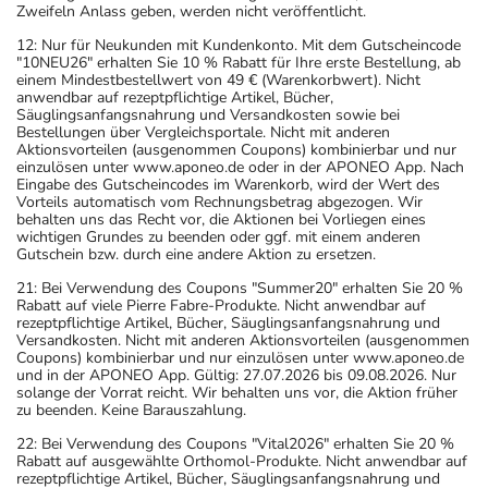
Zweifeln Anlass geben, werden nicht veröffentlicht.
12: Nur für Neukunden mit Kundenkonto. Mit dem Gutscheincode
"10NEU26" erhalten Sie 10 % Rabatt für Ihre erste Bestellung, ab
einem Mindestbestellwert von 49 € (Warenkorbwert). Nicht
anwendbar auf rezeptpflichtige Artikel, Bücher,
Säuglingsanfangsnahrung und Versandkosten sowie bei
Bestellungen über Vergleichsportale. Nicht mit anderen
Aktionsvorteilen (ausgenommen Coupons) kombinierbar und nur
einzulösen unter www.aponeo.de oder in der APONEO App. Nach
Eingabe des Gutscheincodes im Warenkorb, wird der Wert des
Vorteils automatisch vom Rechnungsbetrag abgezogen. Wir
behalten uns das Recht vor, die Aktionen bei Vorliegen eines
wichtigen Grundes zu beenden oder ggf. mit einem anderen
Gutschein bzw. durch eine andere Aktion zu ersetzen.
21: Bei Verwendung des Coupons "Summer20" erhalten Sie 20 %
Rabatt auf viele Pierre Fabre-Produkte. Nicht anwendbar auf
rezeptpflichtige Artikel, Bücher, Säuglingsanfangsnahrung und
Versandkosten. Nicht mit anderen Aktionsvorteilen (ausgenommen
Coupons) kombinierbar und nur einzulösen unter www.aponeo.de
und in der APONEO App. Gültig: 27.07.2026 bis 09.08.2026. Nur
solange der Vorrat reicht. Wir behalten uns vor, die Aktion früher
zu beenden. Keine Barauszahlung.
22: Bei Verwendung des Coupons "Vital2026" erhalten Sie 20 %
Rabatt auf ausgewählte Orthomol-Produkte. Nicht anwendbar auf
rezeptpflichtige Artikel, Bücher, Säuglingsanfangsnahrung und