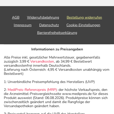
AGB
Widerrufsbelehrung
Bestellung widerrufen
Impressum
Datenschutz
Cookie-Einstellungen
Barrierefreiheitserklärung
Informationen zu Preisangaben
Alle Preise inkl. gesetzlicher Mehrwertsteuer, gegebenenfalls
zuzüglich 3,99 €
Versandkosten
, ab 34,99 € Bestellwert
versandkostenfrei innerhalb Deutschlands.
(Lieferung nach Österreich: 4,95 € Versandkosten unabhängig vom
Bestellwert)
1: Unverbindliche Preisempfehlung des Herstellers (UVP)
2:
MediPreis-Referenzpreis (MRP)
: der höchste Verkaufspreis, den
die Arzneimittel-Preisvergleichsseite www.medipreis.de für dieses
Produkt ausweist (Stand: 06.08.2026). Produktpreise können sich
zwischenzeitlich geändert und damit die Rangfolge der
Versandapotheken geändert haben.
3: Preisvorteil bezogen auf die UVP des Herstellers