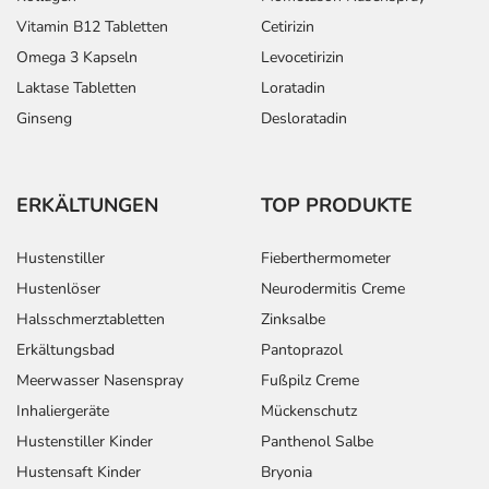
Vitamin B12 Tabletten
Cetirizin
Omega 3 Kapseln
Levocetirizin
Laktase Tabletten
Loratadin
Ginseng
Desloratadin
ERKÄLTUNGEN
TOP PRODUKTE
Hustenstiller
Fieberthermometer
Hustenlöser
Neurodermitis Creme
Halsschmerztabletten
Zinksalbe
Erkältungsbad
Pantoprazol
Meerwasser Nasenspray
Fußpilz Creme
Inhaliergeräte
Mückenschutz
Hustenstiller Kinder
Panthenol Salbe
Hustensaft Kinder
Bryonia