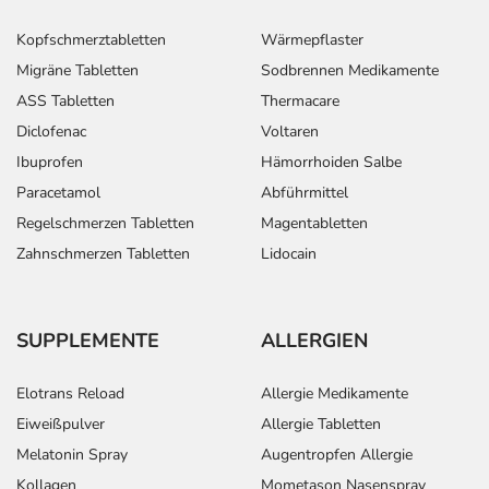
Kopfschmerztabletten
Wärmepflaster
Migräne Tabletten
Sodbrennen Medikamente
ASS Tabletten
Thermacare
Diclofenac
Voltaren
Ibuprofen
Hämorrhoiden Salbe
Paracetamol
Abführmittel
Regelschmerzen Tabletten
Magentabletten
Zahnschmerzen Tabletten
Lidocain
SUPPLEMENTE
ALLERGIEN
Elotrans Reload
Allergie Medikamente
Eiweißpulver
Allergie Tabletten
Melatonin Spray
Augentropfen Allergie
Kollagen
Mometason Nasenspray