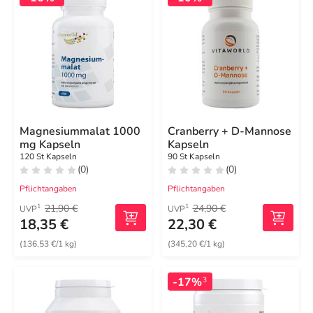
Magnesiummalat 1000
Cranberry + D-Mannose
mg Kapseln
Kapseln
120 St Kapseln
90 St Kapseln
(0)
(0)
Pflichtangaben
Pflichtangaben
21,90 €
24,90 €
1
1
UVP
UVP
18,35 €
22,30 €
(136,53 €/1 kg)
(345,20 €/1 kg)
-17%
3