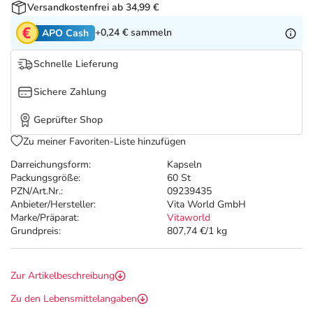
Refluthin, Lasea & Carmenthin Deals
Sport & Fitness
Täglich gut versorgt
Versandkostenfrei ab 34,99 €
+0,24 €
sammeln
APO Cash
Salus Deals
Tierapotheke
Schnelle Lieferung
Vitamine & Mineralstoffe
Sichere Zahlung
Geprüfter Shop
Marken
Zu meiner Favoriten-Liste hinzufügen
Darreichungsform:
Kapseln
Packungsgröße:
60 St
PZN/Art.Nr.:
09239435
Anbieter/Hersteller:
Vita World GmbH
Marke/Präparat:
Vitaworld
Grundpreis:
807,74 €/1 kg
Zur Artikelbeschreibung
Zu den Lebensmittelangaben