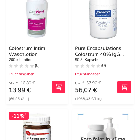
Colostrum Intim
Pure Encapsulations
Waschlotion
Colostrum 40% IgG
Kapseln
200 ml Lotion
90 St Kapseln
(0)
(0)
Pflichtangaben
Pflichtangaben
16,89 €
67,90 €
2
1
MRP
UVP
13,99 €
56,07 €
(69,95 €/1 l)
(1038,33 €/1 kg)
-11%
3