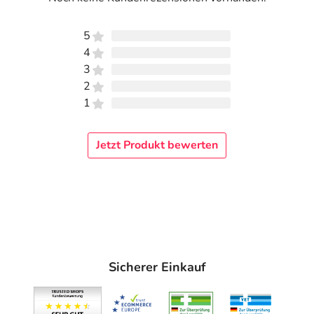
Colostrum-Serum.
Durch seine natürlichen Inhaltsstoffe
ist das Lacvital Haarshampoo
auch für Allergiker
5
geeignet
. Es ist seifen- und alkalifrei.
4
3
Anwendung
2
1
1-2 Minuten einwirken lassen.
Inhaltsstoffe
Jetzt Produkt bewerten
(03/15) Aqua, Sodium Laureth Sulfate, Colostrum-
Serum, Lauryl Glucoside (Lauryl Polyglucose),
Cocamidopropyl Betaine, Sulfated Castor Oil, Lactic Acid,
Parfum, Sodium Chloride, Caprylyl Glycol,
Ethylhexylglycerin, Maris Sal, Melaleuca Alternifolia Leaf
Oil, Lavandula Angustifolia Extract, Lavandula Hybrida Oil,
Linalool, Linalyl Acetate.
Sicherer Einkauf
Adresse des Anbieters/Herstellers