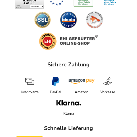
Colostrum BioTec GmbH
Richthofenstr. 211/2
86343 Königsbrunn
Angaben gem. EU-Produktsicherheitsverordnung (GPSR)
anzeigen
Sichere Zahlung
Kreditkarte
PayPal
Amazon
Vorkasse
Klarna
Schnelle Lieferung