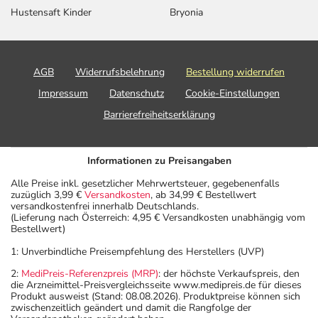
Hustensaft Kinder
Bryonia
AGB
Widerrufsbelehrung
Bestellung widerrufen
Impressum
Datenschutz
Cookie-Einstellungen
Barrierefreiheitserklärung
Informationen zu Preisangaben
Alle Preise inkl. gesetzlicher Mehrwertsteuer, gegebenenfalls
zuzüglich 3,99 €
Versandkosten
, ab 34,99 € Bestellwert
versandkostenfrei innerhalb Deutschlands.
(Lieferung nach Österreich: 4,95 € Versandkosten unabhängig vom
Bestellwert)
1: Unverbindliche Preisempfehlung des Herstellers (UVP)
2:
MediPreis-Referenzpreis (MRP)
: der höchste Verkaufspreis, den
die Arzneimittel-Preisvergleichsseite www.medipreis.de für dieses
Produkt ausweist (Stand: 08.08.2026). Produktpreise können sich
zwischenzeitlich geändert und damit die Rangfolge der