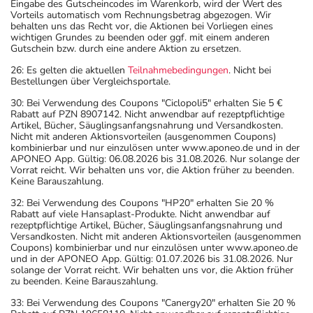
Eingabe des Gutscheincodes im Warenkorb, wird der Wert des
Vorteils automatisch vom Rechnungsbetrag abgezogen. Wir
behalten uns das Recht vor, die Aktionen bei Vorliegen eines
wichtigen Grundes zu beenden oder ggf. mit einem anderen
Gutschein bzw. durch eine andere Aktion zu ersetzen.
26: Es gelten die aktuellen
Teilnahmebedingungen
. Nicht bei
Bestellungen über Vergleichsportale.
30: Bei Verwendung des Coupons "Ciclopoli5" erhalten Sie 5 €
Rabatt auf PZN 8907142. Nicht anwendbar auf rezeptpflichtige
Artikel, Bücher, Säuglingsanfangsnahrung und Versandkosten.
Nicht mit anderen Aktionsvorteilen (ausgenommen Coupons)
kombinierbar und nur einzulösen unter www.aponeo.de und in der
APONEO App. Gültig: 06.08.2026 bis 31.08.2026. Nur solange der
Vorrat reicht. Wir behalten uns vor, die Aktion früher zu beenden.
Keine Barauszahlung.
32: Bei Verwendung des Coupons "HP20" erhalten Sie 20 %
Rabatt auf viele Hansaplast-Produkte. Nicht anwendbar auf
rezeptpflichtige Artikel, Bücher, Säuglingsanfangsnahrung und
Versandkosten. Nicht mit anderen Aktionsvorteilen (ausgenommen
Coupons) kombinierbar und nur einzulösen unter www.aponeo.de
und in der APONEO App. Gültig: 01.07.2026 bis 31.08.2026. Nur
solange der Vorrat reicht. Wir behalten uns vor, die Aktion früher
zu beenden. Keine Barauszahlung.
33: Bei Verwendung des Coupons "Canergy20" erhalten Sie 20 %