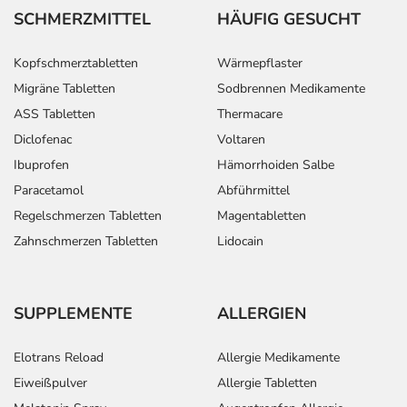
SCHMERZMITTEL
HÄUFIG GESUCHT
Kopfschmerztabletten
Wärmepflaster
Migräne Tabletten
Sodbrennen Medikamente
ASS Tabletten
Thermacare
Diclofenac
Voltaren
Ibuprofen
Hämorrhoiden Salbe
Paracetamol
Abführmittel
Regelschmerzen Tabletten
Magentabletten
Zahnschmerzen Tabletten
Lidocain
SUPPLEMENTE
ALLERGIEN
Elotrans Reload
Allergie Medikamente
Eiweißpulver
Allergie Tabletten