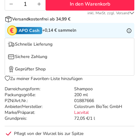
Refluthin, Lasea & Carmenthin Deals
Sport & Fitness
Täglich gut versorgt
In den Warenkorb
inkl. MwSt. zzgl. Versand
Salus Deals
Tierapotheke
Versandkostenfrei ab 34,99 €
+0,14 €
sammeln
APO Cash
Vitamine & Mineralstoffe
Schnelle Lieferung
Marken
Sichere Zahlung
Geprüfter Shop
Zu meiner Favoriten-Liste hinzufügen
Darreichungsform:
Shampoo
Packungsgröße:
200 ml
PZN/Art.Nr.:
01887666
Anbieter/Hersteller:
Colostrum BioTec GmbH
Marke/Präparat:
Lacvital
Grundpreis:
72,05 €/1 l
Pflegt von der Wurzel bis zur Spitze