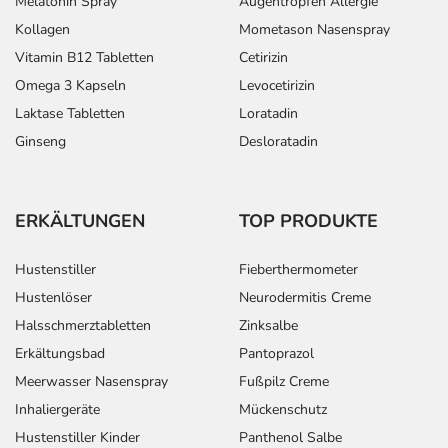
Melatonin Spray
Augentropfen Allergie
Kollagen
Mometason Nasenspray
Vitamin B12 Tabletten
Cetirizin
Omega 3 Kapseln
Levocetirizin
Laktase Tabletten
Loratadin
Ginseng
Desloratadin
ERKÄLTUNGEN
TOP PRODUKTE
Hustenstiller
Fieberthermometer
Hustenlöser
Neurodermitis Creme
Halsschmerztabletten
Zinksalbe
Erkältungsbad
Pantoprazol
Meerwasser Nasenspray
Fußpilz Creme
Inhaliergeräte
Mückenschutz
Hustenstiller Kinder
Panthenol Salbe