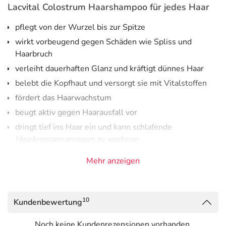
Lacvital Colostrum Haarshampoo für jedes Haar
pflegt von der Wurzel bis zur Spitze
wirkt vorbeugend gegen Schäden wie Spliss und
Haarbruch
verleiht dauerhaften Glanz und kräftigt dünnes Haar
belebt die Kopfhaut und versorgt sie mit Vitalstoffen
fördert das Haarwachstum
beugt aktiv gegen Haarausfall vor
dringt tief ins Haar ein und kann schlafende
Haarknospen
anregen zu wachsen
mit wertvollen Pflanzenauszügen wie z.B. Aloe
Mehr anzeigen
Barbadensis-Gel
therapiebegleitend bei Neurodermitis,
Schuppenflechte, Jucken der Kopfhaut und
10
Kundenbewertung
Haarbodenproblemen
Noch keine Kundenrezensionen vorhanden.
Lacvital Colostrum Haarshampoo ist
mit hochreinem