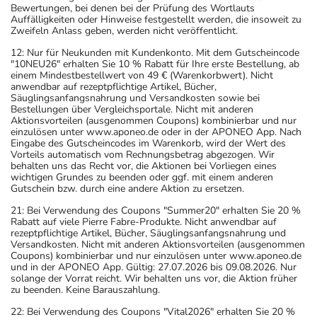
Bewertungen, bei denen bei der Prüfung des Wortlauts
Auffälligkeiten oder Hinweise festgestellt werden, die insoweit zu
Zweifeln Anlass geben, werden nicht veröffentlicht.
12: Nur für Neukunden mit Kundenkonto. Mit dem Gutscheincode
"10NEU26" erhalten Sie 10 % Rabatt für Ihre erste Bestellung, ab
einem Mindestbestellwert von 49 € (Warenkorbwert). Nicht
anwendbar auf rezeptpflichtige Artikel, Bücher,
Säuglingsanfangsnahrung und Versandkosten sowie bei
Bestellungen über Vergleichsportale. Nicht mit anderen
Aktionsvorteilen (ausgenommen Coupons) kombinierbar und nur
einzulösen unter www.aponeo.de oder in der APONEO App. Nach
Eingabe des Gutscheincodes im Warenkorb, wird der Wert des
Vorteils automatisch vom Rechnungsbetrag abgezogen. Wir
behalten uns das Recht vor, die Aktionen bei Vorliegen eines
wichtigen Grundes zu beenden oder ggf. mit einem anderen
Gutschein bzw. durch eine andere Aktion zu ersetzen.
21: Bei Verwendung des Coupons "Summer20" erhalten Sie 20 %
Rabatt auf viele Pierre Fabre-Produkte. Nicht anwendbar auf
rezeptpflichtige Artikel, Bücher, Säuglingsanfangsnahrung und
Versandkosten. Nicht mit anderen Aktionsvorteilen (ausgenommen
Coupons) kombinierbar und nur einzulösen unter www.aponeo.de
und in der APONEO App. Gültig: 27.07.2026 bis 09.08.2026. Nur
solange der Vorrat reicht. Wir behalten uns vor, die Aktion früher
zu beenden. Keine Barauszahlung.
22: Bei Verwendung des Coupons "Vital2026" erhalten Sie 20 %