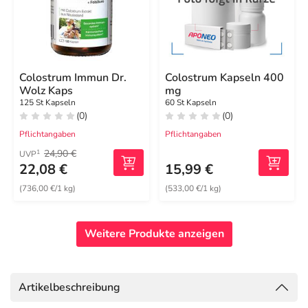
Colostrum Immun Dr.
Colostrum Kapseln 400
Wolz Kaps
mg
125 St Kapseln
60 St Kapseln
(0)
(0)
Pflichtangaben
Pflichtangaben
24,90 €
1
UVP
22,08 €
15,99 €
(736,00 €/1 kg)
(533,00 €/1 kg)
Weitere Produkte anzeigen
Artikelbeschreibung