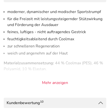
moderner, dynamischer und modischer Sportstrumpf
für die Freizeit mit leistungssteigernder Stützwirkung
und Förderung der Ausdauer
feines, luftiges - nicht auftragendes Gestrick
feuchtigkeitsableitend durch Coolmax
zur schnelleren Regeneration
weich und angenehm auf der Haut
Materialzusammensetzung:
44 % Coolmax (PES), 46 %
Polyamid, 10 % Elastan.
Die passende Größe können Sie in der untenstehenden
Mehr anzeigen
Tabelle ablesen.
10
Kundenbewertung
Größe
Schuhgrößen