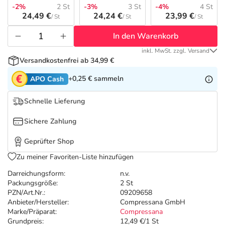
Refluthin, Lasea & Carmenthin Deals
Sport & Fitness
Täglich gut versorgt
-2%
2 St
-3%
3 St
-4%
4 St
24,49 €
24,24 €
23,99 €
/ St
/ St
/ St
Salus Deals
Tierapotheke
In den Warenkorb
inkl. MwSt. zzgl. Versand
Vitamine & Mineralstoffe
Versandkostenfrei ab 34,99 €
+0,25 €
sammeln
APO Cash
Marken
Schnelle Lieferung
Sichere Zahlung
Geprüfter Shop
Zu meiner Favoriten-Liste hinzufügen
Darreichungsform:
n.v.
Packungsgröße:
2 St
PZN/Art.Nr.:
09209658
Anbieter/Hersteller:
Compressana GmbH
Marke/Präparat:
Compressana
Grundpreis:
12,49 €/1 St