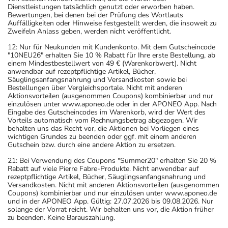
Dienstleistungen tatsächlich genutzt oder erworben haben.
Bewertungen, bei denen bei der Prüfung des Wortlauts
Auffälligkeiten oder Hinweise festgestellt werden, die insoweit zu
Zweifeln Anlass geben, werden nicht veröffentlicht.
12: Nur für Neukunden mit Kundenkonto. Mit dem Gutscheincode
"10NEU26" erhalten Sie 10 % Rabatt für Ihre erste Bestellung, ab
einem Mindestbestellwert von 49 € (Warenkorbwert). Nicht
anwendbar auf rezeptpflichtige Artikel, Bücher,
Säuglingsanfangsnahrung und Versandkosten sowie bei
Bestellungen über Vergleichsportale. Nicht mit anderen
Aktionsvorteilen (ausgenommen Coupons) kombinierbar und nur
einzulösen unter www.aponeo.de oder in der APONEO App. Nach
Eingabe des Gutscheincodes im Warenkorb, wird der Wert des
Vorteils automatisch vom Rechnungsbetrag abgezogen. Wir
behalten uns das Recht vor, die Aktionen bei Vorliegen eines
wichtigen Grundes zu beenden oder ggf. mit einem anderen
Gutschein bzw. durch eine andere Aktion zu ersetzen.
21: Bei Verwendung des Coupons "Summer20" erhalten Sie 20 %
Rabatt auf viele Pierre Fabre-Produkte. Nicht anwendbar auf
rezeptpflichtige Artikel, Bücher, Säuglingsanfangsnahrung und
Versandkosten. Nicht mit anderen Aktionsvorteilen (ausgenommen
Coupons) kombinierbar und nur einzulösen unter www.aponeo.de
und in der APONEO App. Gültig: 27.07.2026 bis 09.08.2026. Nur
solange der Vorrat reicht. Wir behalten uns vor, die Aktion früher
zu beenden. Keine Barauszahlung.