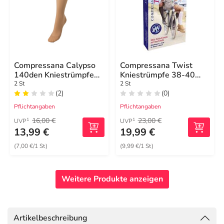
Compressana Calypso
Compressana Twist
140den Kniestrümpfe
Kniestrümpfe 38-40
silk Größe 3
vanilla
2 St
2 St
(2)
(0)
Pflichtangaben
Pflichtangaben
16,00 €
23,00 €
1
1
UVP
UVP
13,99 €
19,99 €
(7,00 €/1 St)
(9,99 €/1 St)
Weitere Produkte anzeigen
Artikelbeschreibung