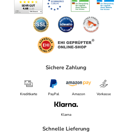
elektronische Adresse: https://compressana.de/
Angaben gem. EU-Produktsicherheitsverordnung (GPSR)
anzeigen
Das
PDF des Beipackzettels
können Sie sich oben
herunterladen.
Sichere Zahlung
Kreditkarte
PayPal
Amazon
Vorkasse
Klarna
Schnelle Lieferung