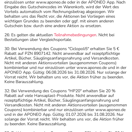
einzulösen unter www.aponeo.de oder in der APONEO App. Nach
Eingabe des Gutscheincodes im Warenkorb, wird der Wert des
Vorteils automatisch vom Rechnungsbetrag abgezogen. Wir
behalten uns das Recht vor, die Aktionen bei Vorliegen eines
wichtigen Grundes zu beenden oder ggf. mit einem anderen
Gutschein bzw. durch eine andere Aktion zu ersetzen.
26: Es gelten die aktuellen
Teilnahmebedingungen
. Nicht bei
Bestellungen über Vergleichsportale.
30: Bei Verwendung des Coupons "Ciclopoli5" erhalten Sie 5 €
Rabatt auf PZN 8907142. Nicht anwendbar auf rezeptpflichtige
Artikel, Bücher, Säuglingsanfangsnahrung und Versandkosten.
Nicht mit anderen Aktionsvorteilen (ausgenommen Coupons)
kombinierbar und nur einzulösen unter www.aponeo.de und in der
APONEO App. Gültig: 06.08.2026 bis 31.08.2026. Nur solange der
Vorrat reicht. Wir behalten uns vor, die Aktion früher zu beenden.
Keine Barauszahlung.
32: Bei Verwendung des Coupons "HP20" erhalten Sie 20 %
Rabatt auf viele Hansaplast-Produkte. Nicht anwendbar auf
rezeptpflichtige Artikel, Bücher, Säuglingsanfangsnahrung und
Versandkosten. Nicht mit anderen Aktionsvorteilen (ausgenommen
Coupons) kombinierbar und nur einzulösen unter www.aponeo.de
und in der APONEO App. Gültig: 01.07.2026 bis 31.08.2026. Nur
solange der Vorrat reicht. Wir behalten uns vor, die Aktion früher
zu beenden. Keine Barauszahlung.