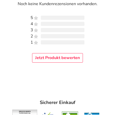
Noch keine Kundenrezensionen vorhanden.
II
35-38
III
39-42
5
4
IV
43-45
3
V
46-48
2
1
Tipps
: Für eine schonende Reinigung aller Compressana-
Jetzt Produkt bewerten
Strumpfartikel gibt es das Spezialwaschmittel.
Materialzusammensetzung
46% Polyamid, 44% Polyethersulfon, 10% Elastan
Adresse des Anbieters/Herstellers
Compressana GmbH
Sicherer Einkauf
Böhmerwaldstr. 3
93073 Neutraubling