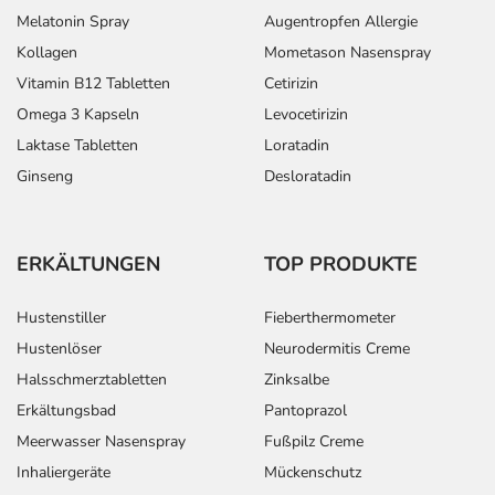
Melatonin Spray
Augentropfen Allergie
Kollagen
Mometason Nasenspray
Vitamin B12 Tabletten
Cetirizin
Omega 3 Kapseln
Levocetirizin
Laktase Tabletten
Loratadin
Ginseng
Desloratadin
ERKÄLTUNGEN
TOP PRODUKTE
Hustenstiller
Fieberthermometer
Hustenlöser
Neurodermitis Creme
Halsschmerztabletten
Zinksalbe
Erkältungsbad
Pantoprazol
Meerwasser Nasenspray
Fußpilz Creme
Inhaliergeräte
Mückenschutz