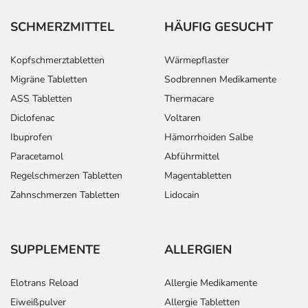
SCHMERZMITTEL
HÄUFIG GESUCHT
Kopfschmerztabletten
Wärmepflaster
Migräne Tabletten
Sodbrennen Medikamente
ASS Tabletten
Thermacare
Diclofenac
Voltaren
Ibuprofen
Hämorrhoiden Salbe
Paracetamol
Abführmittel
Regelschmerzen Tabletten
Magentabletten
Zahnschmerzen Tabletten
Lidocain
SUPPLEMENTE
ALLERGIEN
Elotrans Reload
Allergie Medikamente
Eiweißpulver
Allergie Tabletten