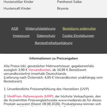
Hustenstiller Kinder
Panthenol Salbe
Hustensaft Kinder
Bryonia
AGB
Widerrufsbelehrung
Bestellung widerrufen
Impressum
Datenschutz
Cookie-Einstellungen
Barrierefreiheitserklärung
Informationen zu Preisangaben
Alle Preise inkl. gesetzlicher Mehrwertsteuer, gegebenenfalls
zuzüglich 3,99 €
Versandkosten
, ab 34,99 € Bestellwert
versandkostenfrei innerhalb Deutschlands.
(Lieferung nach Österreich: 4,95 € Versandkosten unabhängig vom
Bestellwert)
1: Unverbindliche Preisempfehlung des Herstellers (UVP)
2:
MediPreis-Referenzpreis (MRP)
: der höchste Verkaufspreis, den
die Arzneimittel-Preisvergleichsseite www.medipreis.de für dieses
Produkt ausweist (Stand: 09.08.2026). Produktpreise können sich