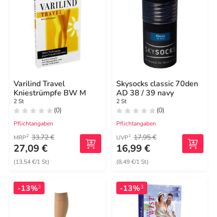
Varilind Travel
Skysocks classic 70den
Kniestrümpfe BW M
AD 38 / 39 navy
2 St
2 St
(0)
(0)
Pflichtangaben
Pflichtangaben
33,72 €
17,95 €
2
1
MRP
UVP
27,09 €
16,99 €
(13,54 €/1 St)
(8,49 €/1 St)
-13%
-13%
3
3