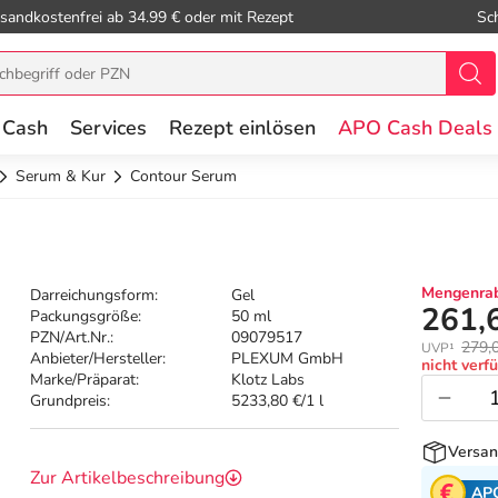
sandkostenfrei ab 34.99 € oder mit Rezept
Sc
 Cash
Services
Rezept einlösen
APO Cash Deals
Serum & Kur
Contour Serum
Mengenrab
Darreichungsform:
Gel
261,
Packungsgröße:
50 ml
PZN/Art.Nr.:
09079517
279,
UVP¹
Anbieter/Hersteller:
PLEXUM GmbH
nicht verf
Marke/Präparat:
Klotz Labs
Grundpreis:
5233,80 €/1 l
Versan
Zur Artikelbeschreibung
AP