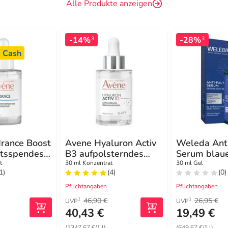
Alle Produkte anzeigen
-14%
-28%
3
3
 Cash
rance Boost
Avene Hyaluron Activ
Weleda Anti
itsspendes
B3 aufpolsterndes
Serum blaue
zentrat
Serum-Konzentrat
Edelweiss
t
30 ml Konzentrat
30 ml Gel
1)
(4)
(0)
Pflichtangaben
Pflichtangaben
46,90 €
26,95 €
1
1
UVP
UVP
40,43 €
19,49 €
(1347,67 €/1 l)
(649,67 €/1 l)