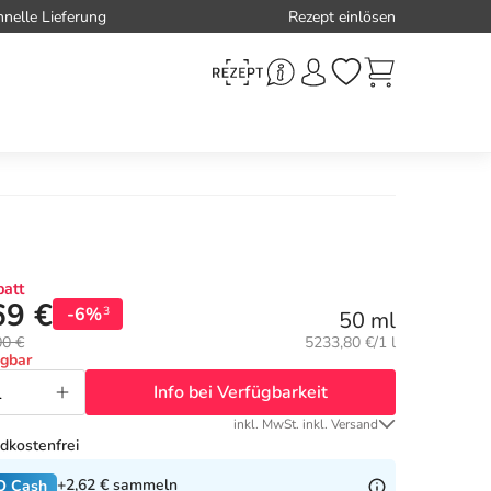
hnelle Lieferung
Rezept einlösen
att
69 €
-6%
3
50 ml
Grundpreis:
00 €
5233,80 €/1 l
ügbar
Info bei Verfügbarkeit
inkl. MwSt. inkl. Versand
dkostenfrei
+2,62 €
sammeln
O Cash