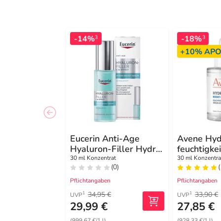
-14%
-18%
3
3
+10%
APO
Eucerin Anti-Age
Avene Hyd
Hyaluron-Filler Hydra
feuchtigke
Boost Serum
Serum-Kon
30 ml Konzentrat
30 ml Konzentra
(0)
(
Pflichtangaben
Pflichtangaben
34,95 €
33,90 €
1
1
UVP
UVP
29,99 €
27,85 €
(999,67 €/1 l)
(928,33 €/1 l)