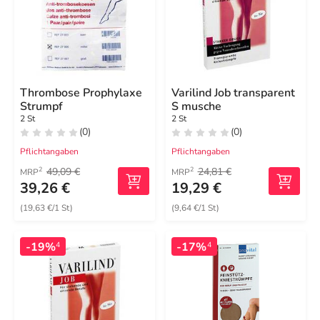
Thrombose Prophylaxe
Varilind Job transparent
Strumpf
S musche
2 St
2 St
(0)
(0)
Pflichtangaben
Pflichtangaben
49,09 €
24,81 €
2
2
MRP
MRP
39,26 €
19,29 €
(19,63 €/1 St)
(9,64 €/1 St)
-19%
-17%
4
4