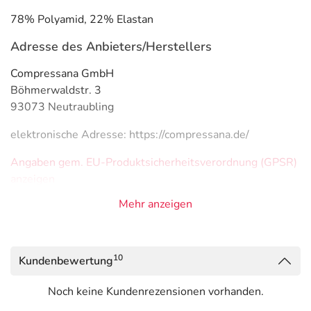
78% Polyamid, 22% Elastan
Adresse des Anbieters/Herstellers
Compressana GmbH
Böhmerwaldstr. 3
93073 Neutraubling
elektronische Adresse: https://compressana.de/
Angaben gem. EU-Produktsicherheitsverordnung (GPSR)
anzeigen
Das
PDF des Beipackzettels
können Sie sich oben
Mehr anzeigen
herunterladen.
10
Kundenbewertung
Noch keine Kundenrezensionen vorhanden.