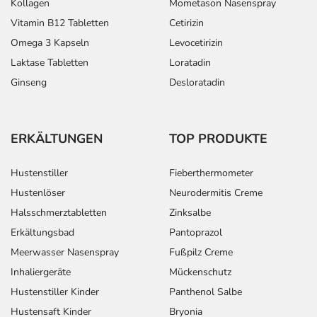
Kollagen
Mometason Nasenspray
Vitamin B12 Tabletten
Cetirizin
Omega 3 Kapseln
Levocetirizin
Laktase Tabletten
Loratadin
Ginseng
Desloratadin
ERKÄLTUNGEN
TOP PRODUKTE
Hustenstiller
Fieberthermometer
Hustenlöser
Neurodermitis Creme
Halsschmerztabletten
Zinksalbe
Erkältungsbad
Pantoprazol
Meerwasser Nasenspray
Fußpilz Creme
Inhaliergeräte
Mückenschutz
Hustenstiller Kinder
Panthenol Salbe
Hustensaft Kinder
Bryonia