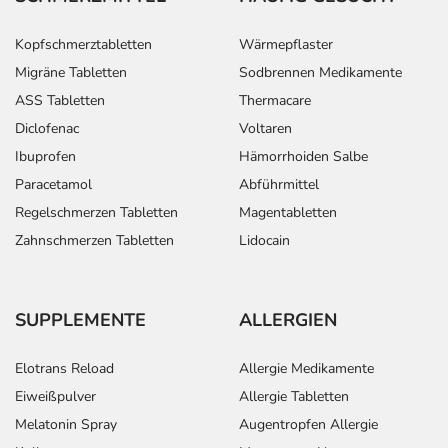
Kopfschmerztabletten
Wärmepflaster
Migräne Tabletten
Sodbrennen Medikamente
ASS Tabletten
Thermacare
Diclofenac
Voltaren
Ibuprofen
Hämorrhoiden Salbe
Paracetamol
Abführmittel
Regelschmerzen Tabletten
Magentabletten
Zahnschmerzen Tabletten
Lidocain
SUPPLEMENTE
ALLERGIEN
Elotrans Reload
Allergie Medikamente
Eiweißpulver
Allergie Tabletten
Melatonin Spray
Augentropfen Allergie