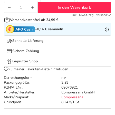
Refluthin, Lasea & Carmenthin Deals
Sport & Fitness
Täglich gut versorgt
In den Warenkorb
Salus Deals
Tierapotheke
inkl. MwSt. zzgl. Versand
Versandkostenfrei ab 34,99 €
+0,16 €
sammeln
APO Cash
Vitamine & Mineralstoffe
Schnelle Lieferung
Marken
Sichere Zahlung
Geprüfter Shop
Zu meiner Favoriten-Liste hinzufügen
Darreichungsform:
n.v.
Packungsgröße:
2 St
PZN/Art.Nr.:
09076921
Anbieter/Hersteller:
Compressana GmbH
Marke/Präparat:
Compressana
Grundpreis:
8,24 €/1 St