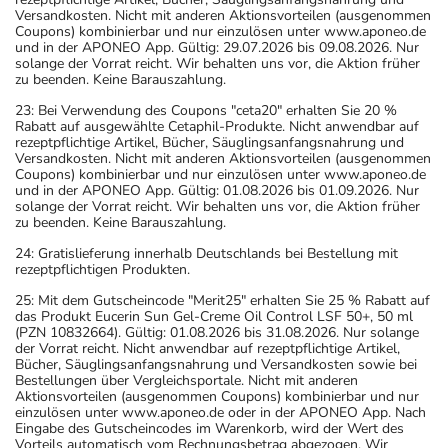
Versandkosten. Nicht mit anderen Aktionsvorteilen (ausgenommen
Coupons) kombinierbar und nur einzulösen unter www.aponeo.de
und in der APONEO App. Gültig: 29.07.2026 bis 09.08.2026. Nur
solange der Vorrat reicht. Wir behalten uns vor, die Aktion früher
zu beenden. Keine Barauszahlung.
23: Bei Verwendung des Coupons "ceta20" erhalten Sie 20 %
Rabatt auf ausgewählte Cetaphil-Produkte. Nicht anwendbar auf
rezeptpflichtige Artikel, Bücher, Säuglingsanfangsnahrung und
Versandkosten. Nicht mit anderen Aktionsvorteilen (ausgenommen
Coupons) kombinierbar und nur einzulösen unter www.aponeo.de
und in der APONEO App. Gültig: 01.08.2026 bis 01.09.2026. Nur
solange der Vorrat reicht. Wir behalten uns vor, die Aktion früher
zu beenden. Keine Barauszahlung.
24: Gratislieferung innerhalb Deutschlands bei Bestellung mit
rezeptpflichtigen Produkten.
25: Mit dem Gutscheincode "Merit25" erhalten Sie 25 % Rabatt auf
das Produkt Eucerin Sun Gel-Creme Oil Control LSF 50+, 50 ml
(PZN 10832664). Gültig: 01.08.2026 bis 31.08.2026. Nur solange
der Vorrat reicht. Nicht anwendbar auf rezeptpflichtige Artikel,
Bücher, Säuglingsanfangsnahrung und Versandkosten sowie bei
Bestellungen über Vergleichsportale. Nicht mit anderen
Aktionsvorteilen (ausgenommen Coupons) kombinierbar und nur
einzulösen unter www.aponeo.de oder in der APONEO App. Nach
Eingabe des Gutscheincodes im Warenkorb, wird der Wert des
Vorteils automatisch vom Rechnungsbetrag abgezogen. Wir