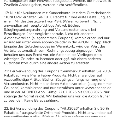
Auffälligkeiten oder Hinweise festgestellt werden, die insoweit zu
Zweifeln Anlass geben, werden nicht veröffentlicht.
12: Nur für Neukunden mit Kundenkonto. Mit dem Gutscheincode
"10NEU26" erhalten Sie 10 % Rabatt für Ihre erste Bestellung, ab
einem Mindestbestellwert von 49 € (Warenkorbwert). Nicht
anwendbar auf rezeptpflichtige Artikel, Bücher,
Säuglingsanfangsnahrung und Versandkosten sowie bei
Bestellungen über Vergleichsportale. Nicht mit anderen
Aktionsvorteilen (ausgenommen Coupons) kombinierbar und nur
einzulösen unter www.aponeo.de oder in der APONEO App. Nach
Eingabe des Gutscheincodes im Warenkorb, wird der Wert des
Vorteils automatisch vom Rechnungsbetrag abgezogen. Wir
behalten uns das Recht vor, die Aktionen bei Vorliegen eines
wichtigen Grundes zu beenden oder ggf. mit einem anderen
Gutschein bzw. durch eine andere Aktion zu ersetzen.
21: Bei Verwendung des Coupons "Summer20" erhalten Sie 20 %
Rabatt auf viele Pierre Fabre-Produkte. Nicht anwendbar auf
rezeptpflichtige Artikel, Bücher, Säuglingsanfangsnahrung und
Versandkosten. Nicht mit anderen Aktionsvorteilen (ausgenommen
Coupons) kombinierbar und nur einzulösen unter www.aponeo.de
und in der APONEO App. Gültig: 27.07.2026 bis 09.08.2026. Nur
solange der Vorrat reicht. Wir behalten uns vor, die Aktion früher
zu beenden. Keine Barauszahlung.
22: Bei Verwendung des Coupons "Vital2026" erhalten Sie 20 %
Rabatt auf ausgewählte Orthomol-Produkte. Nicht anwendbar auf
rezeptpflichtige Artikel, Bücher, Säuglingsanfangsnahrung und