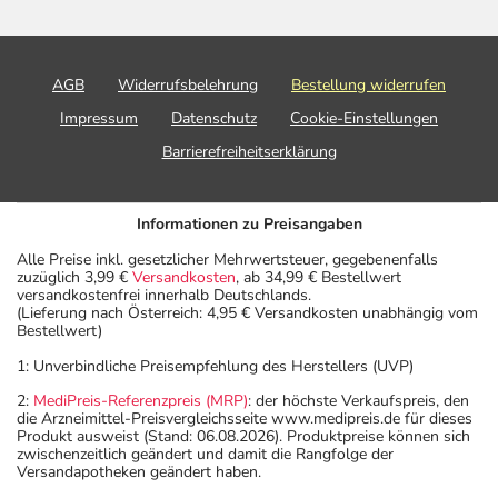
AGB
Widerrufsbelehrung
Bestellung widerrufen
Impressum
Datenschutz
Cookie-Einstellungen
Barrierefreiheitserklärung
Informationen zu Preisangaben
Alle Preise inkl. gesetzlicher Mehrwertsteuer, gegebenenfalls
zuzüglich 3,99 €
Versandkosten
, ab 34,99 € Bestellwert
versandkostenfrei innerhalb Deutschlands.
(Lieferung nach Österreich: 4,95 € Versandkosten unabhängig vom
Bestellwert)
1: Unverbindliche Preisempfehlung des Herstellers (UVP)
2:
MediPreis-Referenzpreis (MRP)
: der höchste Verkaufspreis, den
die Arzneimittel-Preisvergleichsseite www.medipreis.de für dieses
Produkt ausweist (Stand: 06.08.2026). Produktpreise können sich
zwischenzeitlich geändert und damit die Rangfolge der
Versandapotheken geändert haben.