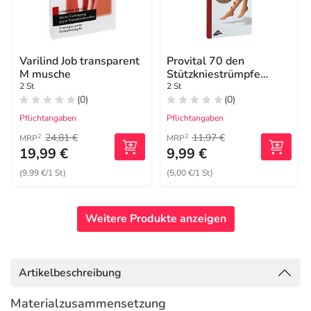
Varilind Job transparent
Provital 70 den
M musche
Stützkniestrümpfe
Größe 39 - 42 puder
2 St
2 St
(0)
(0)
Pflichtangaben
Pflichtangaben
24,81 €
11,97 €
2
2
MRP
MRP
19,99 €
9,99 €
(9,99 €/1 St)
(5,00 €/1 St)
Weitere Produkte anzeigen
Artikelbeschreibung
Materialzusammensetzung