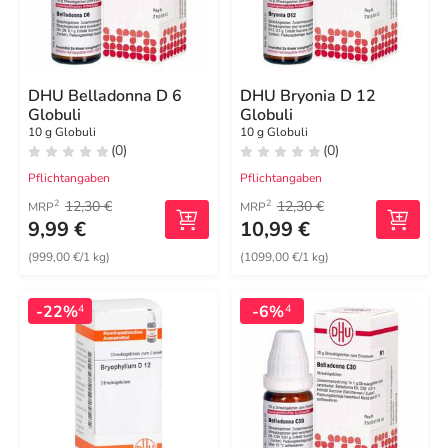
DHU Belladonna D 6
DHU Bryonia D 12
Globuli
Globuli
10 g Globuli
10 g Globuli
(0)
(0)
Pflichtangaben
Pflichtangaben
12,30 €
12,30 €
2
2
MRP
MRP
9,99 €
10,99 €
(999,00 €/1 kg)
(1099,00 €/1 kg)
-22%
-6%
4
4