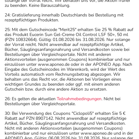
solange der Vorrat reicht. Wir behalten uns vor, die Aktion früher
zu beenden. Keine Barauszahlung.
24: Gratislieferung innerhalb Deutschlands bei Bestellung mit
rezeptpflichtigen Produkten.
25: Mit dem Gutscheincode "Merit25" erhalten Sie 25 % Rabatt auf
das Produkt Eucerin Sun Gel-Creme Oil Control LSF 50+, 50 ml
(PZN 10832664). Gültig: 01.08.2026 bis 31.08.2026. Nur solange
der Vorrat reicht. Nicht anwendbar auf rezeptpflichtige Artikel,
Bücher, Säuglingsanfangsnahrung und Versandkosten sowie bei
Bestellungen über Vergleichsportale. Nicht mit anderen
Aktionsvorteilen (ausgenommen Coupons) kombinierbar und nur
einzulösen unter www.aponeo.de oder in der APONEO App. Nach
Eingabe des Gutscheincodes im Warenkorb, wird der Wert des
Vorteils automatisch vom Rechnungsbetrag abgezogen. Wir
behalten uns das Recht vor, die Aktionen bei Vorliegen eines
wichtigen Grundes zu beenden oder ggf. mit einem anderen
Gutschein bzw. durch eine andere Aktion zu ersetzen.
26: Es gelten die aktuellen
Teilnahmebedingungen
. Nicht bei
Bestellungen über Vergleichsportale.
30: Bei Verwendung des Coupons "Ciclopoli5" erhalten Sie 5 €
Rabatt auf PZN 8907142. Nicht anwendbar auf rezeptpflichtige
Artikel, Bücher, Säuglingsanfangsnahrung und Versandkosten.
Nicht mit anderen Aktionsvorteilen (ausgenommen Coupons)
kombinierbar und nur einzulösen unter www.aponeo.de und in der
APONEO App. Gültig: 06.08.2026 bis 31.08.2026. Nur solange der