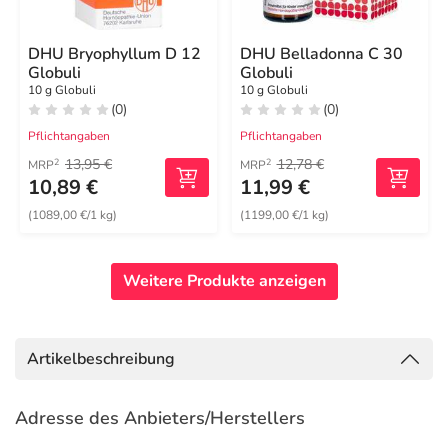
DHU Bryophyllum D 12
DHU Belladonna C 30
Globuli
Globuli
10 g Globuli
10 g Globuli
(0)
(0)
Pflichtangaben
Pflichtangaben
13,95 €
12,78 €
2
2
MRP
MRP
10,89 €
11,99 €
(1089,00 €/1 kg)
(1199,00 €/1 kg)
Weitere Produkte anzeigen
Artikelbeschreibung
Adresse des Anbieters/Herstellers