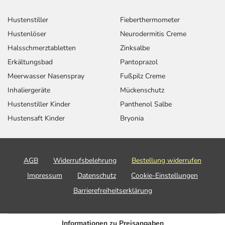
Hustenstiller
Fieberthermometer
Hustenlöser
Neurodermitis Creme
Halsschmerztabletten
Zinksalbe
Erkältungsbad
Pantoprazol
Meerwasser Nasenspray
Fußpilz Creme
Inhaliergeräte
Mückenschutz
Hustenstiller Kinder
Panthenol Salbe
Hustensaft Kinder
Bryonia
AGB
Widerrufsbelehrung
Bestellung widerrufen
Impressum
Datenschutz
Cookie-Einstellungen
Barrierefreiheitserklärung
Informationen zu Preisangaben