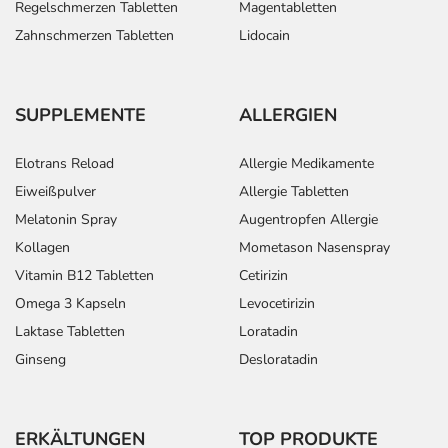
Regelschmerzen Tabletten
Magentabletten
Zahnschmerzen Tabletten
Lidocain
SUPPLEMENTE
ALLERGIEN
Elotrans Reload
Allergie Medikamente
Eiweißpulver
Allergie Tabletten
Melatonin Spray
Augentropfen Allergie
Kollagen
Mometason Nasenspray
Vitamin B12 Tabletten
Cetirizin
Omega 3 Kapseln
Levocetirizin
Laktase Tabletten
Loratadin
Ginseng
Desloratadin
ERKÄLTUNGEN
TOP PRODUKTE