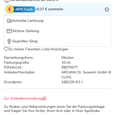
Refluthin, Lasea & Carmenthin Deals
Sport & Fitness
Täglich gut versorgt
+0,17 €
sammeln
APO Cash
Salus Deals
Tierapotheke
Schnelle Lieferung
Vitamine & Mineralstoffe
Sichere Zahlung
Geprüfter Shop
Marken
Zu meiner Favoriten-Liste hinzufügen
Darreichungsform:
Dilution
Packungsgröße:
10 ml
PZN/Art.Nr.:
09075577
Anbieter/Hersteller:
ARCANA Dr. Sewerin GmbH &
Co.KG
Grundpreis:
1662,00 €/1 l
Zur Artikelbeschreibung
Zu Risiken und Nebenwirkungen lesen Sie die Packungsbeilage
und fragen Sie Ihre Ärztin, Ihren Arzt oder in Ihrer Apotheke.