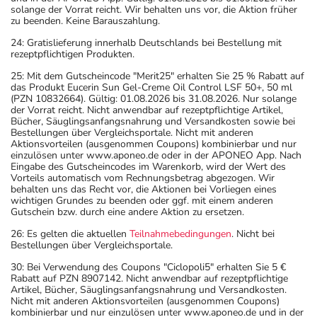
solange der Vorrat reicht. Wir behalten uns vor, die Aktion früher
zu beenden. Keine Barauszahlung.
24: Gratislieferung innerhalb Deutschlands bei Bestellung mit
rezeptpflichtigen Produkten.
25: Mit dem Gutscheincode "Merit25" erhalten Sie 25 % Rabatt auf
das Produkt Eucerin Sun Gel-Creme Oil Control LSF 50+, 50 ml
(PZN 10832664). Gültig: 01.08.2026 bis 31.08.2026. Nur solange
der Vorrat reicht. Nicht anwendbar auf rezeptpflichtige Artikel,
Bücher, Säuglingsanfangsnahrung und Versandkosten sowie bei
Bestellungen über Vergleichsportale. Nicht mit anderen
Aktionsvorteilen (ausgenommen Coupons) kombinierbar und nur
einzulösen unter www.aponeo.de oder in der APONEO App. Nach
Eingabe des Gutscheincodes im Warenkorb, wird der Wert des
Vorteils automatisch vom Rechnungsbetrag abgezogen. Wir
behalten uns das Recht vor, die Aktionen bei Vorliegen eines
wichtigen Grundes zu beenden oder ggf. mit einem anderen
Gutschein bzw. durch eine andere Aktion zu ersetzen.
26: Es gelten die aktuellen
Teilnahmebedingungen
. Nicht bei
Bestellungen über Vergleichsportale.
30: Bei Verwendung des Coupons "Ciclopoli5" erhalten Sie 5 €
Rabatt auf PZN 8907142. Nicht anwendbar auf rezeptpflichtige
Artikel, Bücher, Säuglingsanfangsnahrung und Versandkosten.
Nicht mit anderen Aktionsvorteilen (ausgenommen Coupons)
kombinierbar und nur einzulösen unter www.aponeo.de und in der