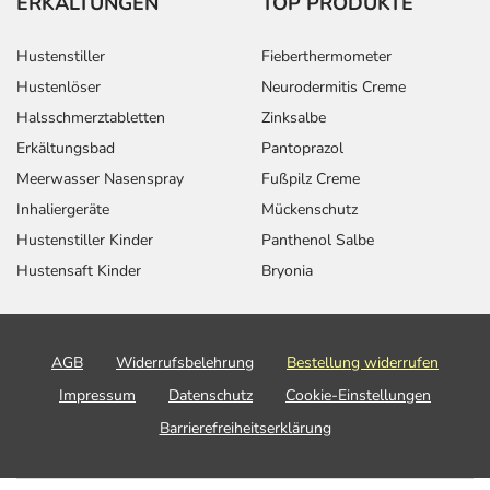
ERKÄLTUNGEN
TOP PRODUKTE
Hustenstiller
Fieberthermometer
Hustenlöser
Neurodermitis Creme
Halsschmerztabletten
Zinksalbe
Erkältungsbad
Pantoprazol
Meerwasser Nasenspray
Fußpilz Creme
Inhaliergeräte
Mückenschutz
Hustenstiller Kinder
Panthenol Salbe
Hustensaft Kinder
Bryonia
AGB
Widerrufsbelehrung
Bestellung widerrufen
Impressum
Datenschutz
Cookie-Einstellungen
Barrierefreiheitserklärung