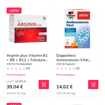
-19%
3
Arginin plus Vitamin B1
Doppelherz
+ B6 + B12 + Folsäure
Aminosäuren Vital
Filmtabletten
Kapseln
240 St Filmtabletten
100 St Kapseln
(0)
(0)
Pflichtangaben
Pflichtangaben
47,95 €
1
UVP
39,04 €
14,62 €
(143,57 €/1 kg)
(157,20 €/1 kg)