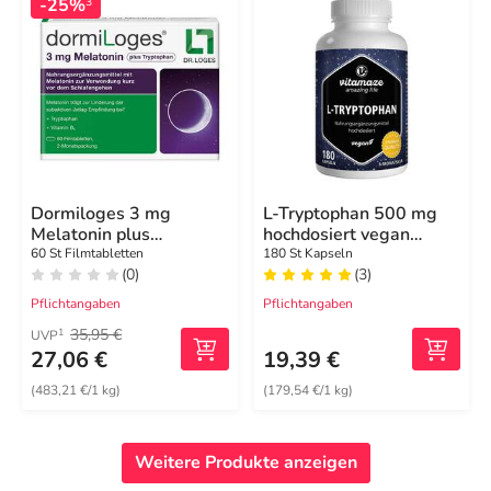
-25%
3
Dormiloges 3 mg
L-Tryptophan 500 mg
Melatonin plus
hochdosiert vegan
Tryptophan
Kapseln
60 St Filmtabletten
180 St Kapseln
(0)
(3)
Filmtabletten
Pflichtangaben
Pflichtangaben
35,95 €
1
UVP
27,06 €
19,39 €
(483,21 €/1 kg)
(179,54 €/1 kg)
Weitere Produkte anzeigen