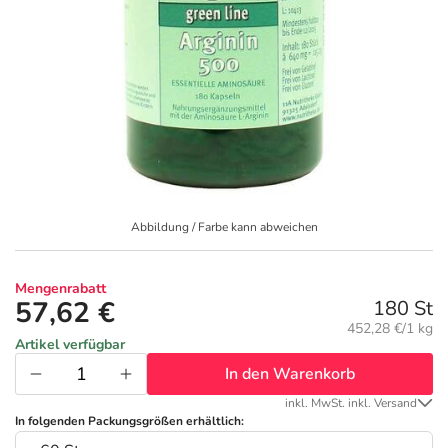
Geschenkideen
Fragen und Antworten
5% Extra Cash
Diabetes
Aktuelle Coupons
Kontakt
Avene & Ducray Deals
Körperpflege & Kosmetik
7
Ratgeber
Eucerin Deals
Liebe & Erotik
Summer SALE
Beliebte Beiträge
Evolsin Deals
Mutter & Kind
Reiseapotheke
Abbildung / Farbe kann abweichen
E-Rezept einlösen
Frontline & Frontpro Deals
Nahrungsergänzung
Insektenschutz
Mengenrabatt
57,62 €
180 St
Grundpreis:
452,28 €/1 kg
E-Rezept App
Nattermann Deals
Natur & Homöopathie
Sonnenpflege
Artikel verfügbar
In den Warenkorb
R(h)ein Nutrition Deals
Sanitätshaus
Sommerpflege für Haar und Kopfhaut
inkl. MwSt. inkl. Versand
In folgenden Packungsgrößen erhältlich: