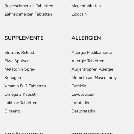
Regelschmerzen Tabletten
Magentabletten
Zahnschmerzen Tabletten
Lidocain
SUPPLEMENTE
ALLERGIEN
Elotrans Reload
Allergie Medikamente
Eiweißpulver
Allergie Tabletten
Melatonin Spray
Augentropfen Allergie
Kollagen
Mometason Nasenspray
Vitamin B12 Tabletten
Cetirizin
Omega 3 Kapseln
Levocetirizin
Laktase Tabletten
Loratadin
Ginseng
Desloratadin