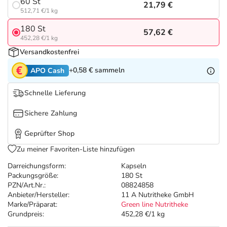
Refluthin, Lasea & Carmenthin Deals
Sport & Fitness
Täglich gut versorgt
60 St
21,79 €
512,71 €/1 kg
180 St
Salus Deals
Tierapotheke
57,62 €
452,28 €/1 kg
Versandkostenfrei
Vitamine & Mineralstoffe
+0,58 €
sammeln
APO Cash
Marken
Schnelle Lieferung
Sichere Zahlung
Geprüfter Shop
Zu meiner Favoriten-Liste hinzufügen
Darreichungsform:
Kapseln
Packungsgröße:
180 St
PZN/Art.Nr.:
08824858
Anbieter/Hersteller:
11 A Nutritheke GmbH
Marke/Präparat:
Green line Nutritheke
Grundpreis:
452,28 €/1 kg