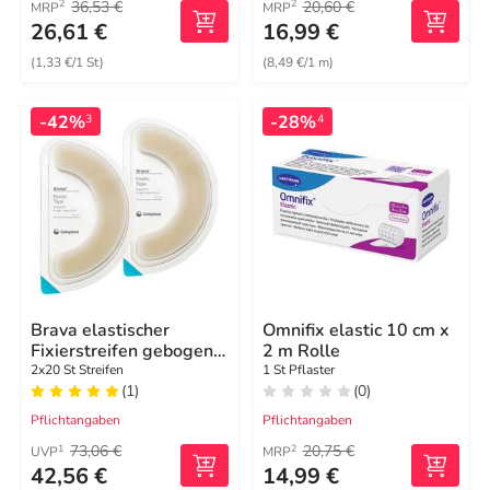
36,53 €
20,60 €
2
2
MRP
MRP
26,61 €
16,99 €
(1,33 €/1 St)
(8,49 €/1 m)
-42%
-28%
3
4
Brava elastischer
Omnifix elastic 10 cm x
Fixierstreifen gebogen
2 m Rolle
XL
2x20 St Streifen
1 St Pflaster
(1)
(0)
Pflichtangaben
Pflichtangaben
73,06 €
20,75 €
1
2
UVP
MRP
42,56 €
14,99 €