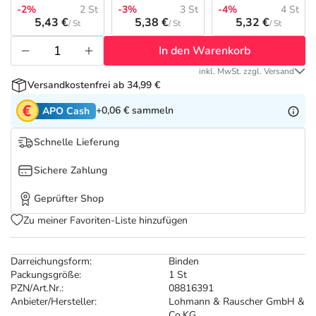
Refluthin, Lasea & Carmenthin Deals
Sport & Fitness
Täglich gut versorgt
-2%
2 St
-3%
3 St
-4%
4 St
5,43 €
5,38 €
5,32 €
/ St
/ St
/ St
Salus Deals
Tierapotheke
In den Warenkorb
inkl. MwSt. zzgl. Versand
Vitamine & Mineralstoffe
Versandkostenfrei ab 34,99 €
+0,06 €
sammeln
APO Cash
Marken
Schnelle Lieferung
Sichere Zahlung
Geprüfter Shop
Zu meiner Favoriten-Liste hinzufügen
Darreichungsform:
Binden
Packungsgröße:
1 St
PZN/Art.Nr.:
08816391
Anbieter/Hersteller:
Lohmann & Rauscher GmbH &
Co.KG