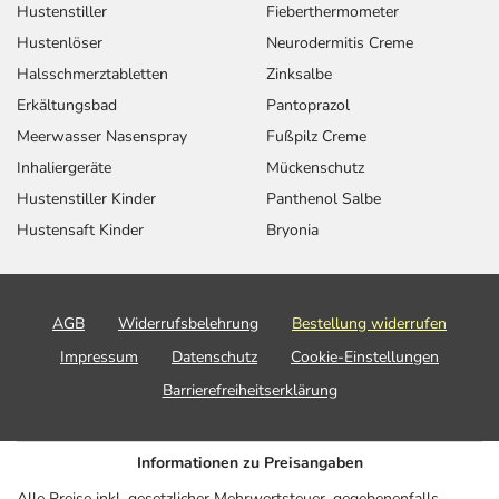
Hustenstiller
Fieberthermometer
Hustenlöser
Neurodermitis Creme
Halsschmerztabletten
Zinksalbe
Erkältungsbad
Pantoprazol
Meerwasser Nasenspray
Fußpilz Creme
Inhaliergeräte
Mückenschutz
Hustenstiller Kinder
Panthenol Salbe
Hustensaft Kinder
Bryonia
AGB
Widerrufsbelehrung
Bestellung widerrufen
Impressum
Datenschutz
Cookie-Einstellungen
Barrierefreiheitserklärung
Informationen zu Preisangaben
Alle Preise inkl. gesetzlicher Mehrwertsteuer, gegebenenfalls