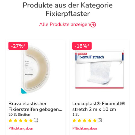
Produkte aus der Kategorie
Fixierpflaster
Alle Produkte anzeigen
-27%
-18%
4
4
Brava elastischer
Leukoplast® Fixomull®
Fixierstreifen gebogen
stretch 2 m x 10 cm
XL
20 St Streifen
1 St
(1)
(5)
Pflichtangaben
Pflichtangaben